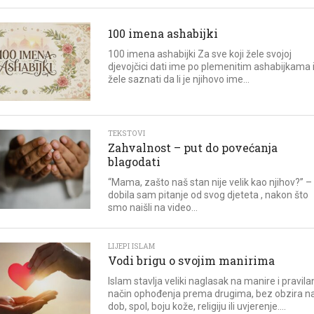
100 imena ashabijki
100 imena ashabijki Za sve koji žele svojoj
djevojčici dati ime po plemenitim ashabijkama i
žele saznati da li je njihovo ime...
TEKSTOVI
Zahvalnost – put do povećanja
blagodati
“Mama, zašto naš stan nije velik kao njihov?” –
dobila sam pitanje od svog djeteta , nakon što
smo naišli na video...
LIJEPI ISLAM
Vodi brigu o svojim manirima
Islam stavlja veliki naglasak na manire i pravila
način ophođenja prema drugima, bez obzira n
dob, spol, boju kože, religiju ili uvjerenje....