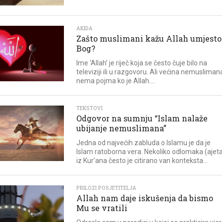
AKIDA
Zašto muslimani kažu Allah umjesto
Bog?
Ime ‘Allah’ je riječ koja se često čuje bilo na
televiziji ili u razgovoru. Ali većina nemusliman
nema pojma ko je Allah....
TEKSTOVI
Odgovor na sumnju “Islam nalaže
ubijanje nemuslimana”
Jedna od najvećih zabluda o Islamu je da je
Islam ratoborna vera. Nekoliko odlomaka (ajet
iz Kur’ana često je citirano van konteksta...
PRILOZI POSJETITELJA
Allah nam daje iskušenja da bismo
Mu se vratili