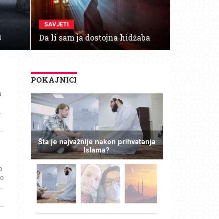
SAVJETI
a
Da li sam ja dostojna hidžaba
POKAJNICI
u
.
Šta je najvažnije nakon prihvatanja
Islama?
o
ko
.