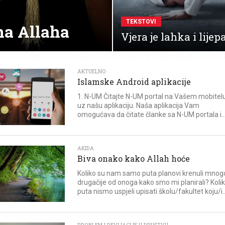
TEKSTOVI
na Allaha
Vjera je lahka i lijep
AKTUELNO
Islamske Android aplikacije
1. N-UM Čitajte N-UM portal na Vašem mobitel
uz našu aplikaciju. Naša aplikacija Vam
omogućava da čitate članke sa N-UM portala i..
AKIDA
Biva onako kako Allah hoće
Koliko su nam samo puta planovi krenuli mnog
drugačije od onoga kako smo mi planirali? Koli
puta nismo uspjeli upisati školu/fakultet koju/i..