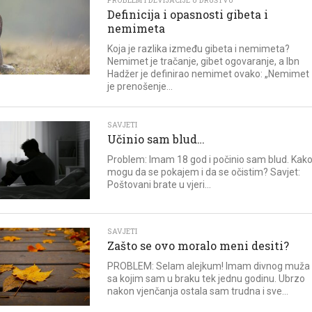
PROBLEM I DEVIJACIJE U DRUŠTVU
Definicija i opasnosti gibeta i
nemimeta
Koja je razlika između gibeta i nemimeta?
Nemimet je tračanje, gibet ogovaranje, a Ibn
Hadžer je definirao nemimet ovako: „Nemimet
je prenošenje...
SAVJETI
Učinio sam blud…
Problem: Imam 18 god i počinio sam blud. Kak
mogu da se pokajem i da se očistim? Savjet:
Poštovani brate u vjeri...
SAVJETI
Zašto se ovo moralo meni desiti?
PROBLEM: Selam alejkum! Imam divnog muža
sa kojim sam u braku tek jednu godinu. Ubrzo
nakon vjenčanja ostala sam trudna i sve...