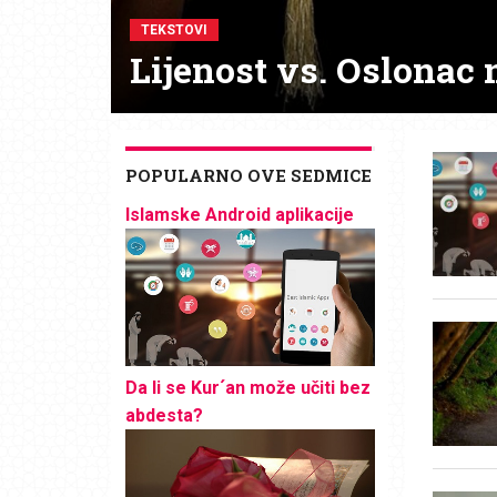
TEKSTOVI
Lijenost vs. Oslonac 
POPULARNO OVE SEDMICE
Islamske Android aplikacije
Da li se Kur´an može učiti bez
abdesta?