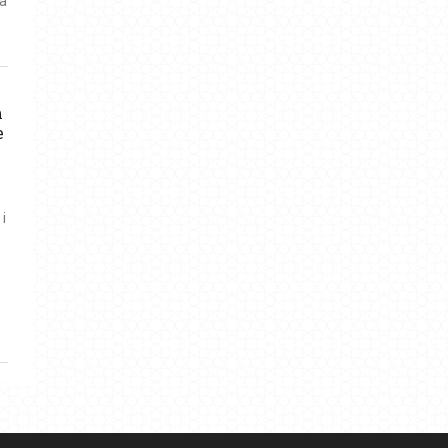
ra
m
e
i