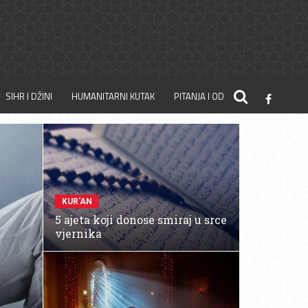
SIHR I DŽINI
HUMANITARNI KUTAK
PITANJA I ODGOVORI
KUR'AN
5 ajeta koji donose smiraj u srce
vjernika