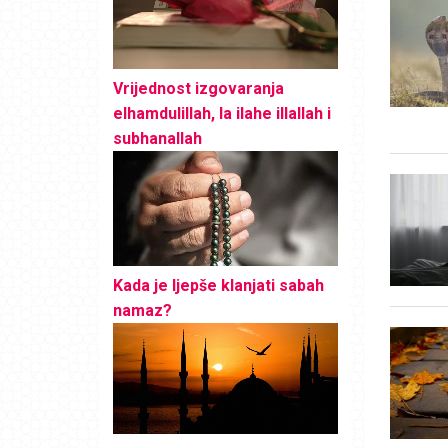
Vrijednost izgovaranja
elhamdulillah, la ilahe illallah i
subhanallah
Kada je ljepše klanjati sabah
namaz?