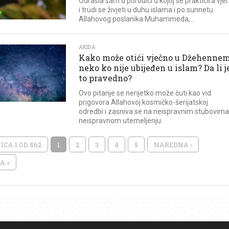
Odrasla sam u porodici u kojoj se prakticira vje
i trudi se živjeti u duhu islama i po sunnetu
Allahovog poslanika Muhammeda,...
AKIDA
Kako može otići vječno u Džehenne
neko ko nije ubijeđen u islam? Da li j
to pravedno?
Ovo pitanje se nerijetko može čuti kao vid
prigovora Allahovoj kosmičko-šerijatskoj
odredbi i zasniva se na neispravnim stubovima 
neispravnom utemeljenju.
CA 1 OD 862
1
2
3
4
5
NAREDNA ›
A »