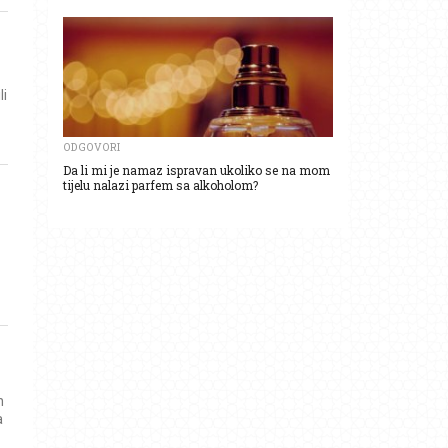
li
ODGOVORI
Da li mi je namaz ispravan ukoliko se na mom
tijelu nalazi parfem sa alkoholom?
n
a