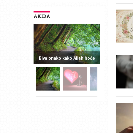
AKIDA
Biva onako kako Allah hoće