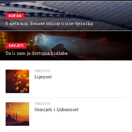
KUR'AN
5 ajeta koji donose smiraj u srce vjernika
SAVJETI
Da li sam ja dostojna hidžaba
TEKSTOVI
Lijenost
TEKSTOVI
Osmijeh i ljubaznost