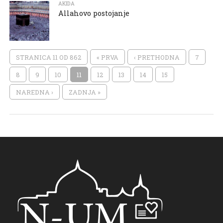
AKIDA
Allahovo postojanje
STRANICA 11 OD 862
« PRVA
‹ PRETHODNA
7
8
9
10
11
12
13
14
15
NAREDNA ›
ZADNJA »