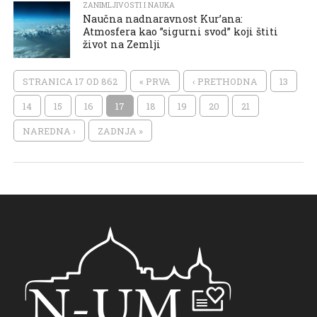
ZANIMLJIVOSTI I NAUKA
Naučna nadnaravnost Kur’ana:
Atmosfera kao ”sigurni svod” koji štiti
život na Zemlji
STRANICA 17 OD 862
« PRVA
‹ PRETHODNA
13
14
15
16
17
18
19
20
21
NAREDNA ›
ZADNJA »