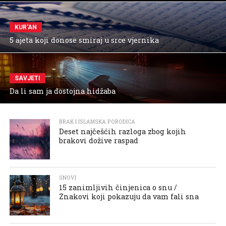
KUR'AN
5 ajeta koji donose smiraj u srce vjernika
SAVJETI
Da li sam ja dostojna hidžaba
BRAK I ISLAMSKA PORODICA
Deset najčešćih razloga zbog kojih
brakovi dožive raspad
SNOVI
15 zanimljivih činjenica o snu /
Znakovi koji pokazuju da vam fali sna