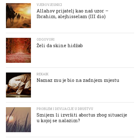
VJEROVJESNICI
Allahov prijatelj kao naš uzor –
Ibrahim, alejhisselam (III dio)
ODGOVORI
Želi da skine hidžab
REKAIK
Namaz mu je bio na zadnjem mjestu
PROBLEM I DEVIJACIJE U DRUŠTVU
Smijem li izvršiti abortus zbog situacije
u kojoj se nalazim?