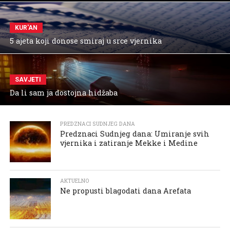
KUR'AN
5 ajeta koji donose smiraj u srce vjernika
SAVJETI
Da li sam ja dostojna hidžaba
PREDZNACI SUDNJEG DANA
Predznaci Sudnjeg dana: Umiranje svih
vjernika i zatiranje Mekke i Medine
AKTUELNO
Ne propusti blagodati dana Arefata