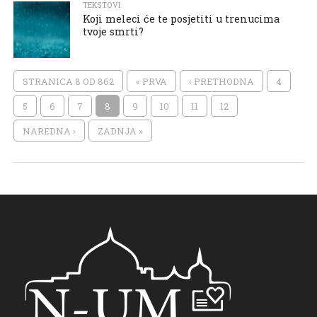
TEKSTOVI
Koji meleci će te posjetiti u trenucima
tvoje smrti?
STRANICA 8 OD 862
« PRVA
‹ PRETHODNA
4
5
6
7
8
9
10
11
12
NAREDNA ›
ZADNJA »