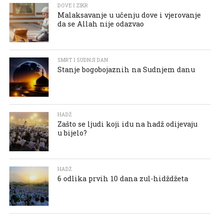
DOVE I ZIKR
Malaksavanje u učenju dove i vjerovanje
da se Allah nije odazvao
SMRT I SUDNJI DAN
Stanje bogobojaznih na Sudnjem danu
HADŽ
Zašto se ljudi koji idu na hadž odijevaju
u bijelo?
HADŽ
6 odlika prvih 10 dana zul-hidždžeta