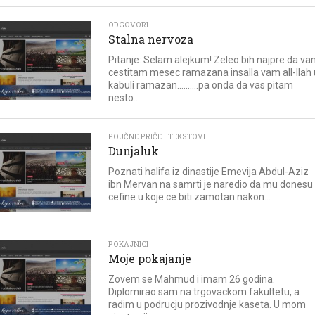
ODGOVORI
Stalna nervoza
Pitanje: Selam alejkum! Zeleo bih najpre da v
cestitam mesec ramazana insalla vam all-llah 
kabuli ramazan..........pa onda da vas pitam
nesto....
POUČNE PRIČE I TEKSTOVI
Dunjaluk
Poznati halifa iz dinastije Emevija Abdul-Aziz
ibn Mervan na samrti je naredio da mu donesu
cefine u koje ce biti zamotan nakon...
POKAJNICI
Moje pokajanje
Zovem se Mahmud i imam 26 godina.
Diplomirao sam na trgovackom fakultetu, a
radim u podrucju prozivodnje kaseta. U mom