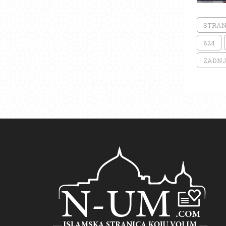
STRAN
824
ZADNJ