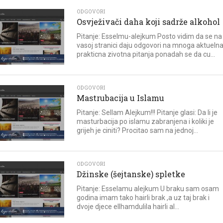
ODGOVORI
Osvježivači daha koji sadrže alkohol
Pitanje: Esselmu-alejkum Posto vidim da se na
vasoj stranici daju odgovori na mnoga aktuelna
prakticna zivotna pitanja ponadah se da cu...
ODGOVORI
Mastrubacija u Islamu
Pitanje: Sellam Alejkum!!! Pitanje glasi: Da li je
masturbacija po islamu zabranjena i koliki je
grijeh je ciniti? Procitao sam na jednoj...
ODGOVORI
Džinske (šejtanske) spletke
Pitanje: Esselamu alejkum U braku sam osam
godina imam tako hairli brak ,a uz taj brak i
dvoje djece ellhamdulila hairli al...