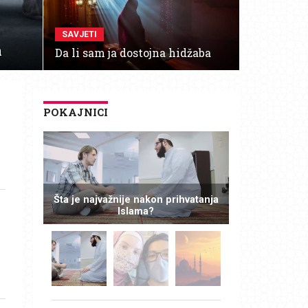
SAVJETI
a
Da li sam ja dostojna hidžaba
POKAJNICI
e
Šta je najvažnije nakon prihvatanja
Islama?