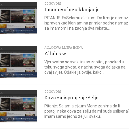
ODGOVORI
Imamovo brzo klanjanje
PITANJE: EsSelamu alejkum. Da li mi je namaz
ispravan kad klanjam na primjer podne namaz
za imamom i na zadnja dva rekata...
ALLAHOVA LIJEPA IMENA
Allah s.w.t.
Vjerovatno se svaki insan zapita , ponekad u
toku svoga zivota, o nacinu svoga dolaska na
ovaj svijet. Odakle ja ovdje, kako...
ODGOVORI
Dova za ispunjenje želje
Pitanje: Selam alejkum Mene zanima da li
postoji neka dova za zelju da mi bude uslisena
Imam samo jednu zelju i svaku...