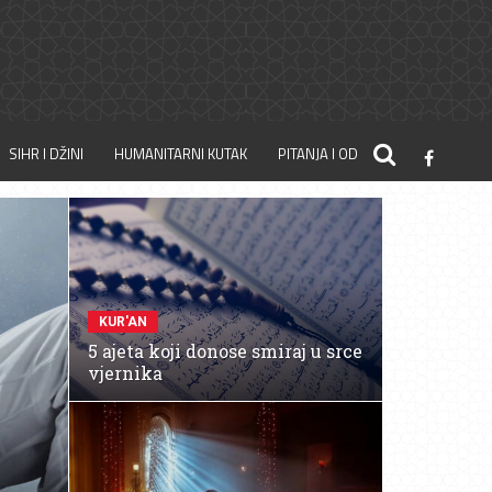
SIHR I DŽINI
HUMANITARNI KUTAK
PITANJA I ODGOVORI
KUR'AN
5 ajeta koji donose smiraj u srce
vjernika