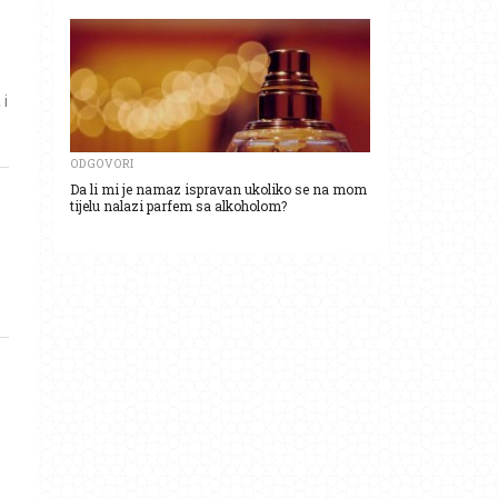
 i
ODGOVORI
Da li mi je namaz ispravan ukoliko se na mom
tijelu nalazi parfem sa alkoholom?