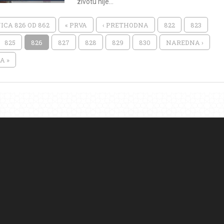
zivotu nije...
ICA 826 OD 862
« PRVA
‹ PRETHODNA
822
823
825
826
827
828
829
830
NAREDNA ›
A »