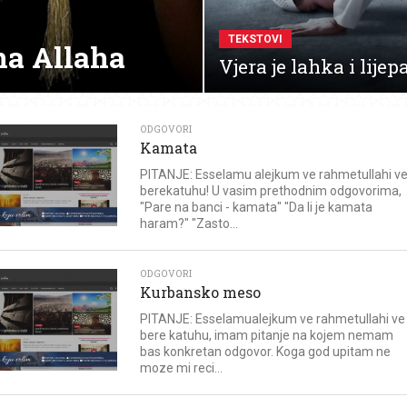
TEKSTOVI
na Allaha
Vjera je lahka i lijep
ODGOVORI
Kamata
PITANJE: Esselamu alejkum ve rahmetullahi v
berekatuhu! U vasim prethodnim odgovorima,
"Pare na banci - kamata" "Da li je kamata
haram?" "Zasto...
ODGOVORI
Kurbansko meso
PITANJE: Esselamualejkum ve rahmetullahi ve
bere katuhu, imam pitanje na kojem nemam
bas konkretan odgovor. Koga god upitam ne
moze mi reci...