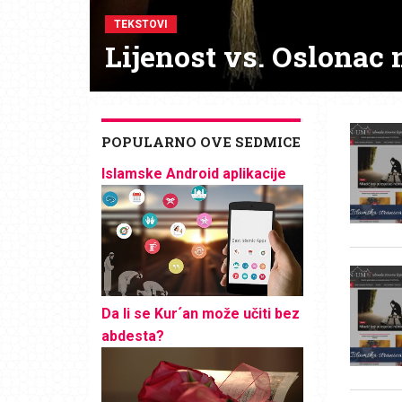
TEKSTOVI
Lijenost vs. Oslonac 
POPULARNO OVE SEDMICE
Islamske Android aplikacije
Da li se Kur´an može učiti bez
abdesta?