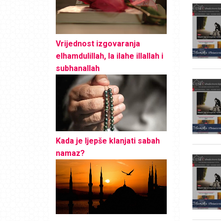
Vrijednost izgovaranja
elhamdulillah, la ilahe illallah i
subhanallah
Kada je ljepše klanjati sabah
namaz?