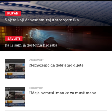
KUR'AN
5 ajeta koji donose smiraj u srce vjernika
SAVJETI
Da li sam ja dostojna hidžaba
ODGOVORI
Nemožemo da dobijemo dijete
ODGOVORI
Udaja nemuslimanke za muslimana