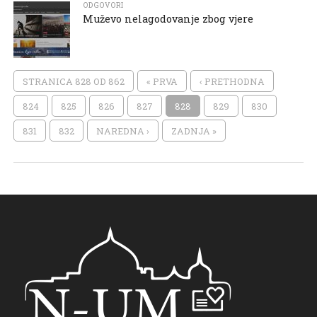
ODGOVORI
Muževo nelagodovanje zbog vjere
STRANICA 828 OD 862
« PRVA
‹ PRETHODNA
824
825
826
827
828
829
830
831
832
NAREDNA ›
ZADNJA »