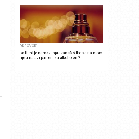
o
ODGOVORI
Da li mi je namaz ispravan ukoliko se na mom
tijelu nalazi parfem sa alkoholom?