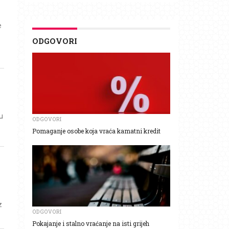
e
ODGOVORI
u
ODGOVORI
Pomaganje osobe koja vraća kamatni kredit
z
ODGOVORI
Pokajanje i stalno vraćanje na isti grijeh