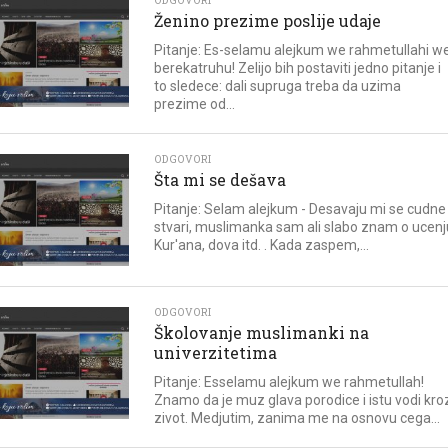
ODGOVORI
Ženino prezime poslije udaje
Pitanje: Es-selamu alejkum we rahmetullahi w
berekatruhu! Zelijo bih postaviti jedno pitanje i
to sledece: dali supruga treba da uzima
prezime od...
ODGOVORI
Šta mi se dešava
Pitanje: Selam alejkum - Desavaju mi se cudne
stvari, muslimanka sam ali slabo znam o ucenj
Kur'ana, dova itd. . Kada zaspem,...
ODGOVORI
Školovanje muslimanki na
univerzitetima
Pitanje: Esselamu alejkum we rahmetullah!
Znamo da je muz glava porodice i istu vodi kro
zivot. Medjutim, zanima me na osnovu cega...