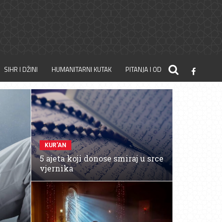
SIHR I DŽINI
HUMANITARNI KUTAK
PITANJA I ODGOVORI
KUR'AN
5 ajeta koji donose smiraj u srce
vjernika