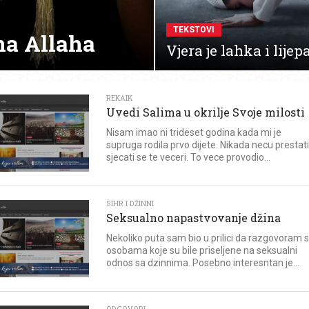
TEKSTOVI
na Allaha
Vjera je lahka i lijep
REKAIK
Uvedi Salima u okrilje Svoje milosti
Nisam imao ni trideset godina kada mi je
supruga rodila prvo dijete. Nikada necu prestati
sjecati se te veceri. To vece provodio...
SIHR I DŽINNI
Seksualno napastvovanje džina
Nekoliko puta sam bio u prilici da razgovoram 
osobama koje su bile priseljene na seksualni
odnos sa dzinnima. Posebno interesntan je...