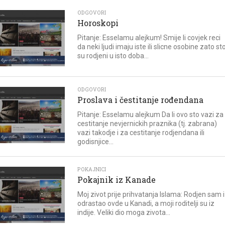
ODGOVORI
Horoskopi
Pitanje: Esselamu alejkum! Smije li covjek reci
da neki ljudi imaju iste ili slicne osobine zato st
su rodjeni u isto doba...
ODGOVORI
Proslava i čestitanje rođendana
Pitanje: Esselamu alejkum Da li ovo sto vazi za
cestitanje nevjernickih praznika (tj. zabrana)
vazi takodje i za cestitanje rodjendana ili
godisnjice...
POKAJNICI
Pokajnik iz Kanade
Moj zivot prije prihvatanja Islama: Rodjen sam i
odrastao ovde u Kanadi, a moji roditelji su iz
indije. Veliki dio moga zivota...