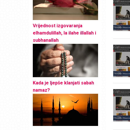
Vrijednost izgovaranja
elhamdulillah, la ilahe illallah i
subhanallah
Kada je ljepše klanjati sabah
namaz?