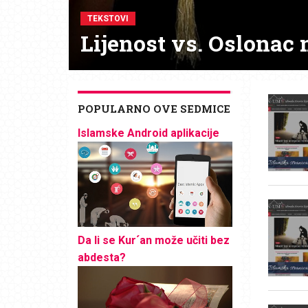
TEKSTOVI
Lijenost vs. Oslonac 
POPULARNO OVE SEDMICE
Islamske Android aplikacije
Da li se Kur´an može učiti bez
abdesta?