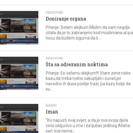
ODGOVORI
Doniranje organa
Pitanje: Selam alejkum Mislim da sam negdje
citala da je to zabranjeno kod muslimana al ip
hocu da budem sigurna da li...
ODGOVORI
Šta sa odrezanim noktima
Pitanje: Es-selamu alejkum!!! Stare zene neke
kazu,da treba nokte sakupljati i cuvati,jer
navodno ih dusa poslije trazi, pa kazu bolje da
su...
HADISI
Iman
"Ko napusti ovaj svijet, a da je sva svoja djela
cinio iskljucivo u ime i za ljubav jedinog Allaha
swt, koji nema...