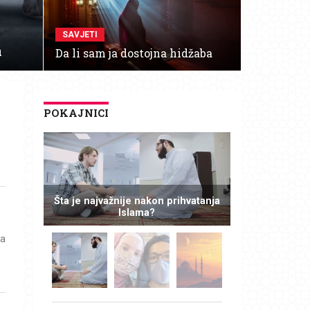
SAVJETI
a
Da li sam ja dostojna hidžaba
POKAJNICI
Šta je najvažnije nakon prihvatanja
Islama?
sa