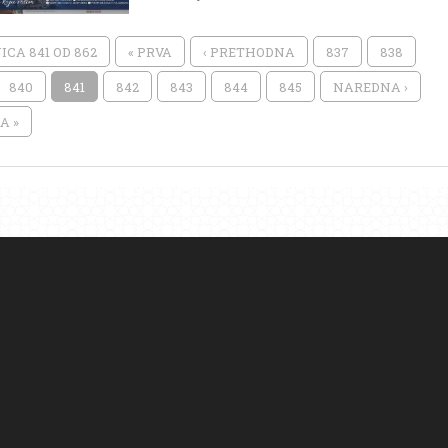
CA 841 OD 862
« PRVA
‹ PRETHODNA
837
838
840
841
842
843
844
845
NAREDNA ›
A »