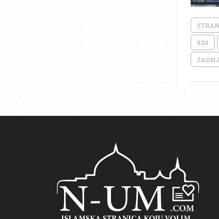
STRANI
839
ZADNJ