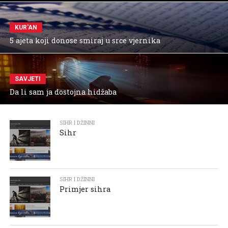
KUR'AN
5 ajeta koji donose smiraj u srce vjernika
SAVJETI
Da li sam ja dostojna hidžaba
SIHR I DŽINNI
Sihr
SIHR I DŽINNI
Primjer sihra