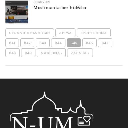
ODGOVORI
Muslimanka bez hidžaba
STRANICA 845 OD 862
« PRVA
‹ PRETHODNA
841
842
843
844
845
846
847
848
849
NAREDNA ›
ZADNJA »