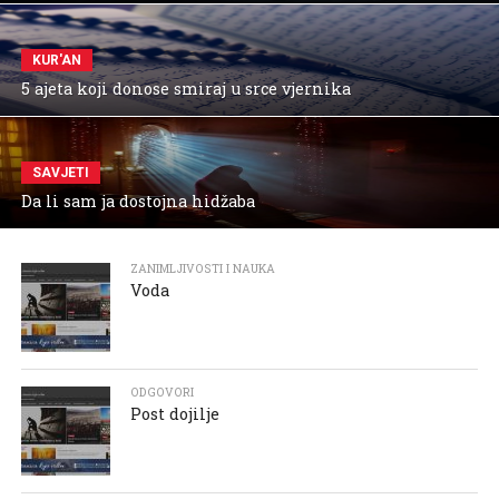
KUR'AN
5 ajeta koji donose smiraj u srce vjernika
SAVJETI
Da li sam ja dostojna hidžaba
ZANIMLJIVOSTI I NAUKA
Voda
ODGOVORI
Post dojilje