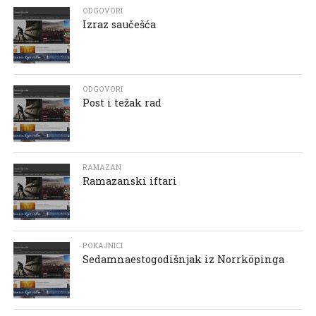
ODGOVORI
Izraz saučešća
ODGOVORI
Post i težak rad
RAMAZAN
Ramazanski iftari
POKAJNICI
Sedamnaestogodišnjak iz Norrköpinga