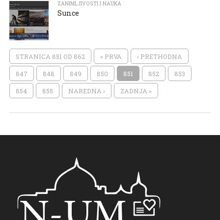
ZANIMLJIVOSTI I NAUKA
Sunce
STRANICA 851 OD 862
« PRVA
‹ PRETHODNA
847
848
849
850
851
852
853
854
855
NAREDNA ›
ZADNJA »