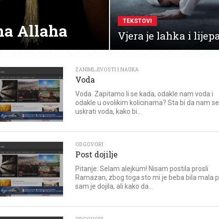
TEKSTOVI
na Allaha
Vjera je lahka i lijep
ZANIMLJIVOSTI I NAUKA
Voda
Voda. Zapitamo li se kada, odakle nam voda i
odakle u ovolikim kolicinama? Sta bi da nam se
uskrati voda, kako bi...
ODGOVORI
Post dojilje
Pitanje: Selam alejkum! Nisam postila prosli
Ramazan, zbog toga sto mi je beba bila mala 
sam je dojila, ali kako da...