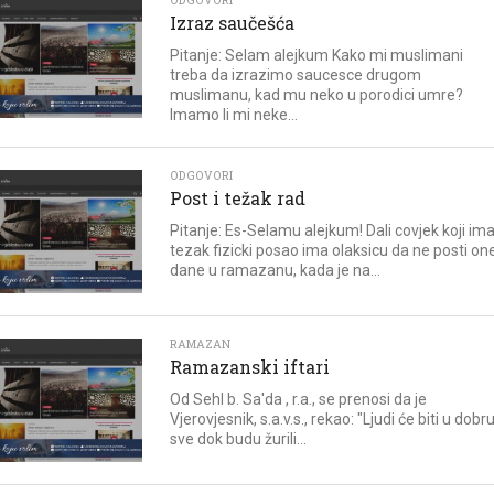
ODGOVORI
Izraz saučešća
Pitanje: Selam alejkum Kako mi muslimani
treba da izrazimo saucesce drugom
muslimanu, kad mu neko u porodici umre?
Imamo li mi neke...
ODGOVORI
Post i težak rad
Pitanje: Es-Selamu alejkum! Dali covjek koji im
tezak fizicki posao ima olaksicu da ne posti on
dane u ramazanu, kada je na...
RAMAZAN
Ramazanski iftari
Od Sehl b. Sa'da , r.a., se prenosi da je
Vjerovjesnik, s.a.v.s., rekao: "Ljudi će biti u dobr
sve dok budu žurili...