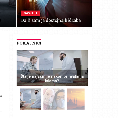
SAVJETI
a
Da li sam ja dostojna hidžaba
POKAJNICI
Šta je najvažnije nakon prihvatanja
Islama?
pa