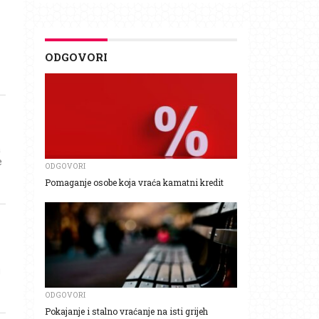
ODGOVORI
a
e
ODGOVORI
Pomaganje osobe koja vraća kamatni kredit
u
ODGOVORI
Pokajanje i stalno vraćanje na isti grijeh