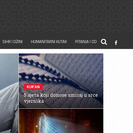
SIHR I DŽINI
HUMANITARNI KUTAK
PITANJA I ODGOVORI
KUR'AN
5 ajeta koji donose smiraj u srce
vjernika