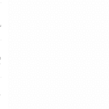
u
0
,
?