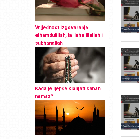
Vrijednost izgovaranja
elhamdulillah, la ilahe illallah i
subhanallah
Kada je ljepše klanjati sabah
namaz?