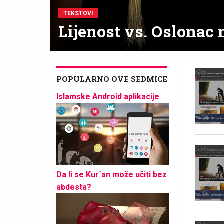
TEKSTOVI
Lijenost vs. Oslonac 
POPULARNO OVE SEDMICE
Islamske Android aplikacije
Da li se Kur´an može učiti bez
abdesta?