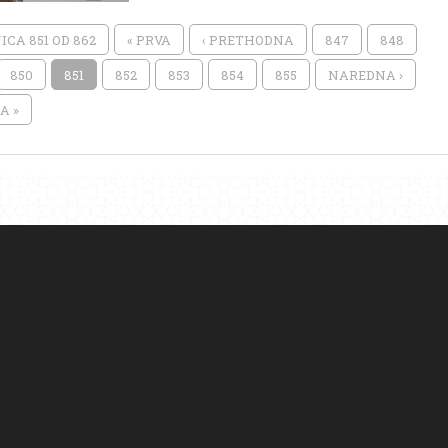
CA 851 OD 862
« PRVA
‹ PRETHODNA
847
848
850
851
852
853
854
855
NAREDNA ›
A »