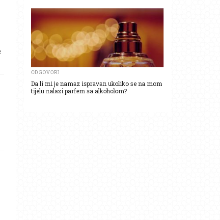
e
ODGOVORI
Da li mi je namaz ispravan ukoliko se na mom
tijelu nalazi parfem sa alkoholom?