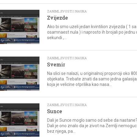
ZANIMLJIVOSTI I NAUKA
Zvijezde
Ako bi smo uzeli jedan kvintilion zvijezda ( 1 sa
osamnaest nula ) i naprosto ih brojali po jednu 
sekundi ,...
ZANIMLJIVOSTI I NAUKA
Svemir
Na slici se nalazi, u originalnoj proporciji oko 80
objekata. Trebate znati da samo jedna galasija
koja je velicine otprilika kao nasa...
ZANIMLJIVOSTI I NAUKA
Sunce
Dali je Sunce moglo samo od sebe da nastane
Dali je ono znalo da je zivot na Zemlji nemoguc
bez njega, pa...