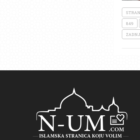
STRANI
849
ZADNJ