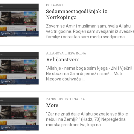
POKAJNICI
Sedamnaestogodišnjak iz
Norrköpinga
Zovem se Amir i musliman sam, hvala Allahu,
vec tri godine. Rodjen sam svedjanin iz svedsk
familije i odrastao sam medju svedjanima....
ALLAHOVA LIJEPA IMENA
Veličanstveni
"Allah je - nema boga osim Njega - Živi i Vječni!
Ne obuzima Ga ni drijemež ni san!.... Moć
Njegova obuhvaća i...
ZANIMLJIVOSTI I NAUKA
More
"Zar ne znaš da je Allahu poznato sve što je
nebu i na Zemlji? " (Hadz, 70) Nepregledna
morska prostranstva, koja na...