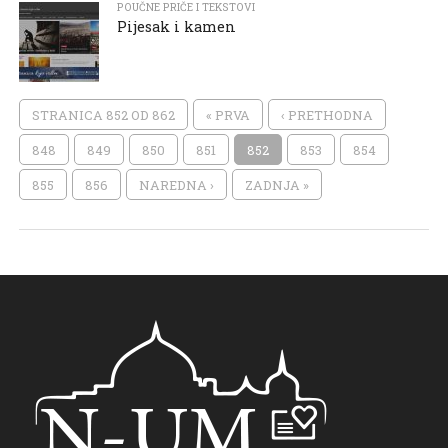
POUČNE PRIČE I TEKSTOVI
Pijesak i kamen
STRANICA 852 OD 862
« PRVA
‹ PRETHODNA
848
849
850
851
852
853
854
855
856
NAREDNA ›
ZADNJA »