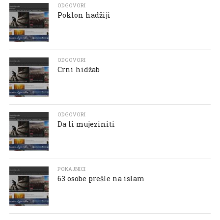
ODGOVORI
Poklon hadžiji
ODGOVORI
Crni hidžab
ODGOVORI
Da li mujeziniti
POKAJNICI
63 osobe prešle na islam