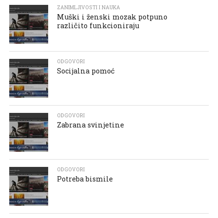
ZANIMLJIVOSTI I NAUKA
Muški i ženski mozak potpuno
različito funkcioniraju
ODGOVORI
Socijalna pomoć
ODGOVORI
Zabrana svinjetine
ODGOVORI
Potreba bismile