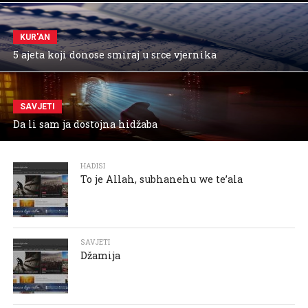
KUR'AN
5 ajeta koji donose smiraj u srce vjernika
SAVJETI
Da li sam ja dostojna hidžaba
HADISI
To je Allah, subhanehu we te’ala
SAVJETI
Džamija