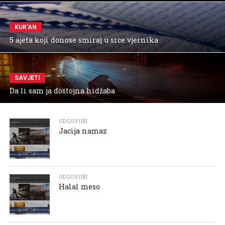
KUR'AN
5 ajeta koji donose smiraj u srce vjernika
SAVJETI
Da li sam ja dostojna hidžaba
ODGOVORI
Jacija namaz
ODGOVORI
Halal meso