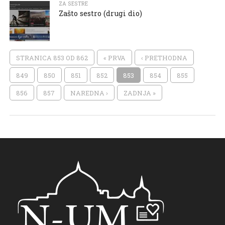
ZA SESTRE
Zašto sestro (drugi dio)
STRANICA 853 OD 862
« PRVA
‹ PRETHODNA
849
850
851
852
853
854
855
856
857
NAREDNA ›
ZADNJA »