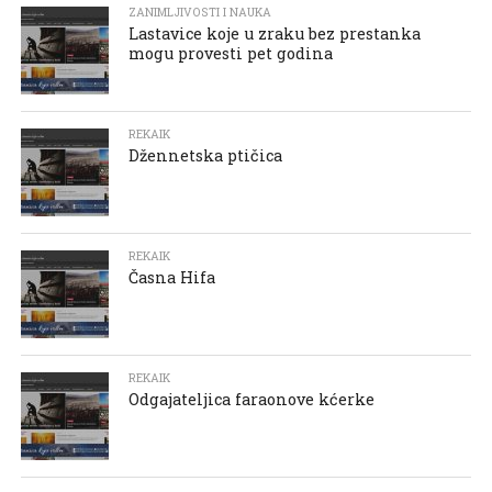
ZANIMLJIVOSTI I NAUKA
Lastavice koje u zraku bez prestanka
mogu provesti pet godina
REKAIK
Džennetska ptičica
REKAIK
Časna Hifa
REKAIK
Odgajateljica faraonove kćerke