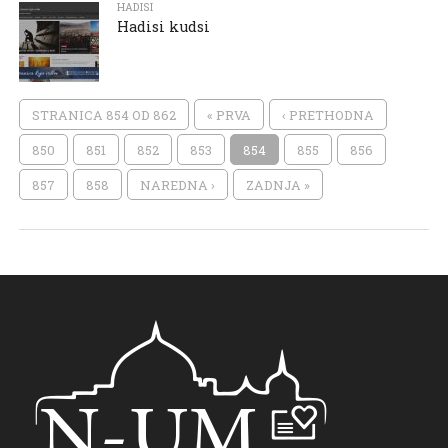
HADISI
Hadisi kudsi
STRANICA 854 OD 862
« PRVA
‹ PRETHODNA
850
851
852
853
854
855
856
857
858
NAREDNA ›
ZADNJA »