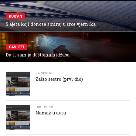
KUR'AN
5 ajeta koji donose smiraj u srce vjernika
SAVJETI
Da li sam ja dostojna hidžaba
ZA SESTRE
Zašto sestro (prvi dio)
ODGOVORI
Namaz u autu