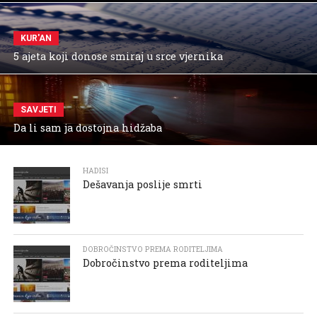
KUR'AN
5 ajeta koji donose smiraj u srce vjernika
SAVJETI
Da li sam ja dostojna hidžaba
HADISI
Dešavanja poslije smrti
DOBROČINSTVO PREMA RODITELJIMA
Dobročinstvo prema roditeljima