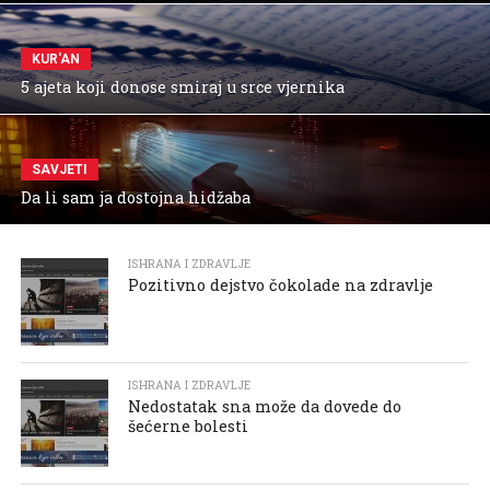
KUR'AN
5 ajeta koji donose smiraj u srce vjernika
SAVJETI
Da li sam ja dostojna hidžaba
ISHRANA I ZDRAVLJE
Pozitivno dejstvo čokolade na zdravlje
ISHRANA I ZDRAVLJE
Nedostatak sna može da dovede do
šećerne bolesti