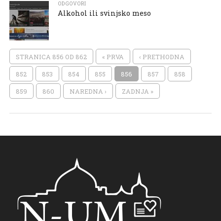
ODGOVORI
Alkohol ili svinjsko meso
STRANICA 856 OD 862
« PRVA
‹ PRETHODNA
852
853
854
855
856
857
858
859
860
NAREDNA ›
ZADNJA »