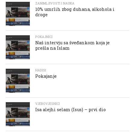
ZANIMLJIVOSTI I NAUKA
10% umrlih zbog duhana, alkohola i
droge
POKAJNICI
Naš intervju sa šveđankom koja je
prešla na Islam
HADISI
Pokajanje
VJEROVJESNICI
Isa alejhi selam (Isus) – prvi dio