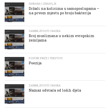
ISHRANA I ZDRAVLJE
Držači na kolicima u samoposlugama –
na prvom mjestu po broju bakterija
ZANIMLJIVOSTI I NAUKA
Broj muslimana u nekim evropskim
zemljama
POUČNE PRIČE I TEKSTOVI
Poezija
ZANIMLJIVOSTI I NAUKA
Namaz odvraća od loših djela