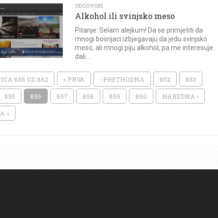
ODGOVORI
Alkohol ili svinjsko meso
Pitanje: Selam alejkum! Da se primjetiti da
mnogi bosnjaci izbjegavaju da jedu svinjsko
meso, ali mnogi piju alkohol, pa me interesuje
dali...
ICA 856 OD 862
« PRVA
‹ PRETHODNA
852
853
855
856
857
858
859
860
NAREDNA ›
A »