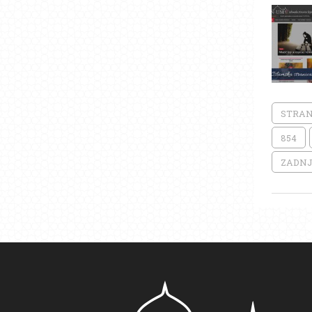
STRAN
854
ZADNJ