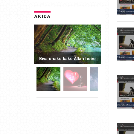
AKIDA
Biva onako kako Allah hoće