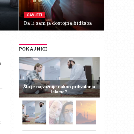
SAVJETI
a
Da li sam ja dostojna hidžaba
POKAJNICI
a
Šta je najvažnije nakon prihvatanja
Islama?
k