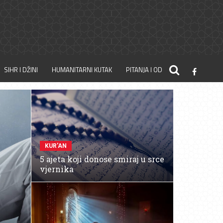
SIHR I DŽINI
HUMANITARNI KUTAK
PITANJA I ODGOVORI
KUR'AN
5 ajeta koji donose smiraj u srce
vjernika