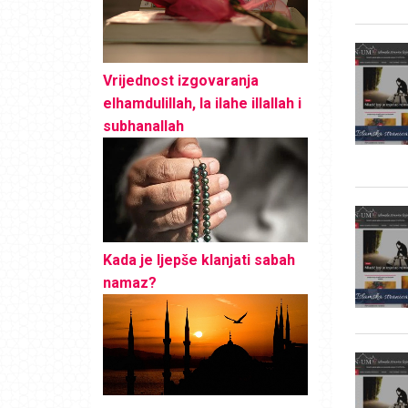
Vrijednost izgovaranja
elhamdulillah, la ilahe illallah i
subhanallah
Kada je ljepše klanjati sabah
namaz?