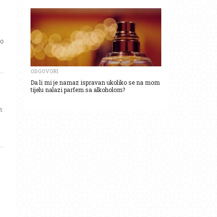
to
ODGOVORI
Da li mi je namaz ispravan ukoliko se na mom
tijelu nalazi parfem sa alkoholom?
m: