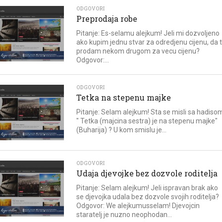
ODGOVORI
Preprodaja robe
Pitanje: Es-selamu alejkum! Jeli mi dozvoljeno
ako kupim jednu stvar za odredjenu cijenu, da 
prodam nekom drugom za vecu cijenu?
Odgovor:...
ODGOVORI
Tetka na stepenu majke
Pitanje: Selam alejkum! Sta se misli sa hadiso
" Tetka (majcina sestra) je na stepenu majke"
(Buharija) ? U kom smislu je...
ODGOVORI
Udaja djevojke bez dozvole roditelja
Pitanje: Selam alejkum! Jeli ispravan brak ako
se djevojka udala bez dozvole svojih roditelja?
Odgovor: We alejkumusselam! Djevojcin
staratelj je nuzno neophodan...