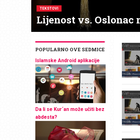
TEKSTOVI
Lijenost vs. Oslonac 
POPULARNO OVE SEDMICE
Islamske Android aplikacije
Da li se Kur´an može učiti bez
abdesta?