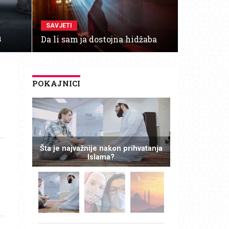
SAVJETI
a
Da li sam ja dostojna hidžaba
POKAJNICI
Šta je najvažnije nakon prihvatanja
Islama?