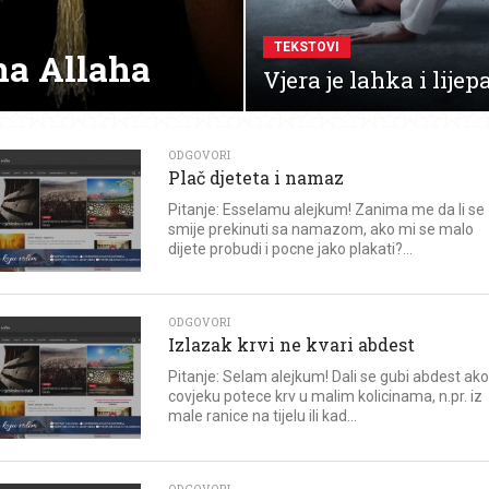
TEKSTOVI
na Allaha
Vjera je lahka i lijep
ODGOVORI
Plač djeteta i namaz
Pitanje: Esselamu alejkum! Zanima me da li se
smije prekinuti sa namazom, ako mi se malo
dijete probudi i pocne jako plakati?...
ODGOVORI
Izlazak krvi ne kvari abdest
Pitanje: Selam alejkum! Dali se gubi abdest ako
covjeku potece krv u malim kolicinama, n.pr. iz
male ranice na tijelu ili kad...