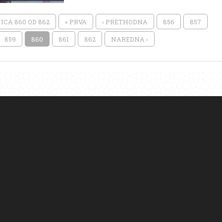
ICA 860 OD 862
« PRVA
‹ PRETHODNA
856
857
859
860
861
862
NAREDNA ›