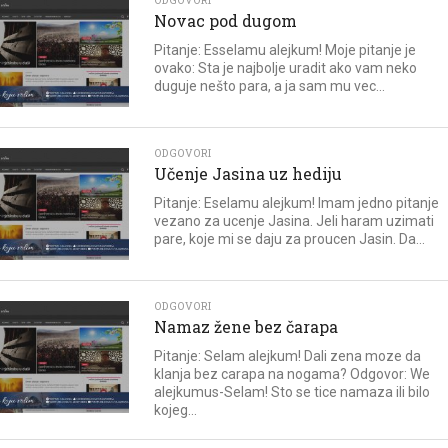
ODGOVORI
Novac pod dugom
Pitanje: Esselamu alejkum! Moje pitanje je
ovako: Sta je najbolje uradit ako vam neko
duguje nešto para, a ja sam mu vec...
ODGOVORI
Učenje Jasina uz hediju
Pitanje: Eselamu alejkum! Imam jedno pitanje
vezano za ucenje Jasina. Jeli haram uzimati
pare, koje mi se daju za proucen Jasin. Da...
ODGOVORI
Namaz žene bez čarapa
Pitanje: Selam alejkum! Dali zena moze da
klanja bez carapa na nogama? Odgovor: We
alejkumus-Selam! Sto se tice namaza ili bilo
kojeg...