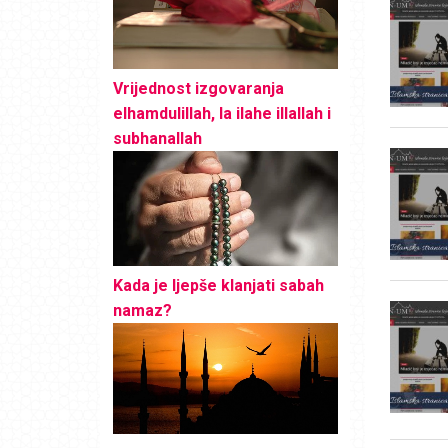
Vrijednost izgovaranja
elhamdulillah, la ilahe illallah i
subhanallah
Kada je ljepše klanjati sabah
namaz?