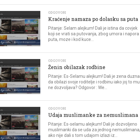
ODGOVORI
Kraćenje namaza po dolasku sa puta
Pitanje: Selam alejkum! Dali je istina da covjek
koji se vrati sa putovanja, zbog umora i napora
puta, moze i kod kuce...
ODGOVORI
Ženin obilazak rodbine
Pitanje: Es-Selamu alejkum! Dali je zena duzna
da obilazi svoje roditelje i rodbinu iako joj to m
ne dozvoljava? Odgovor : We...
ODGOVORI
Udaja muslimanke za nemuslimana
Pitanje: Es-selamu alejkum! Dali je dozvoljeno
muslimanki da se uda za jednog nemuslimana, 
ako nije dali s tom udajom izlazi iz...