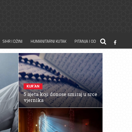
SIHR I DŽINI
HUMANITARNI KUTAK
PITANJA I ODGOVORI
KUR'AN
5 ajeta koji donose smiraj u srce
vjernika