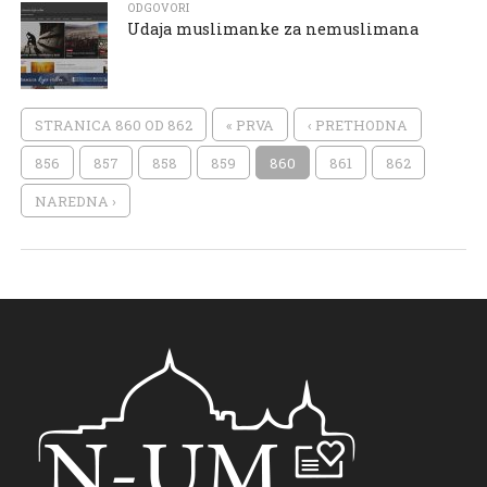
ODGOVORI
Udaja muslimanke za nemuslimana
STRANICA 860 OD 862
« PRVA
‹ PRETHODNA
856
857
858
859
860
861
862
NAREDNA ›