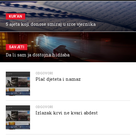
KUR'AN
5 ajeta koji donose smiraj u srce vjernika
SAVJETI
Da li sam ja dostojna hidžaba
ODGOVORI
Plač djeteta i namaz
ODGOVORI
Izlazak krvi ne kvari abdest