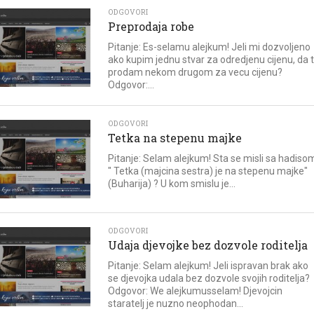
ODGOVORI
Preprodaja robe
Pitanje: Es-selamu alejkum! Jeli mi dozvoljeno
ako kupim jednu stvar za odredjenu cijenu, da 
prodam nekom drugom za vecu cijenu?
Odgovor:...
ODGOVORI
Tetka na stepenu majke
Pitanje: Selam alejkum! Sta se misli sa hadiso
" Tetka (majcina sestra) je na stepenu majke"
(Buharija) ? U kom smislu je...
ODGOVORI
Udaja djevojke bez dozvole roditelja
Pitanje: Selam alejkum! Jeli ispravan brak ako
se djevojka udala bez dozvole svojih roditelja?
Odgovor: We alejkumusselam! Djevojcin
staratelj je nuzno neophodan...