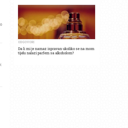
to
ODGOVORI
Da li mi je namaz ispravan ukoliko se na mom
tijelu nalazi parfem sa alkoholom?
m: