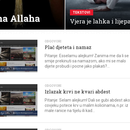
TEKSTOVI
na Allaha
Vjera je lahka i lijep
ODGOVORI
Plač djeteta i namaz
Pitanje: Esselamu alejkum! Zanima me da li se
smije prekinuti sa namazom, ako mi se malo
dijete probudi i pocne jako plakati?...
ODGOVORI
Izlazak krvi ne kvari abdest
Pitanje: Selam alejkum! Dali se gubi abdest ako
covjeku potece krv u malim kolicinama, n.pr. iz
male ranice na tijelu ili kad...