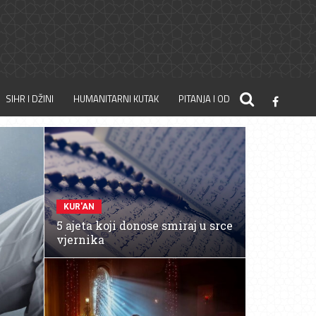
SIHR I DŽINI
HUMANITARNI KUTAK
PITANJA I ODGOVORI
KUR'AN
5 ajeta koji donose smiraj u srce
vjernika