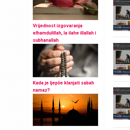
Vrijednost izgovaranja
elhamdulillah, la ilahe illallah i
subhanallah
Kada je ljepše klanjati sabah
namaz?