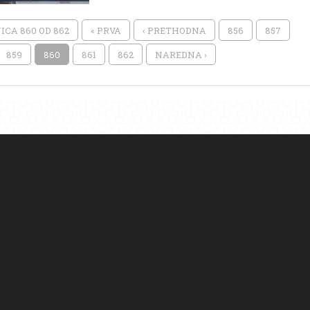
ICA 860 OD 862
« PRVA
‹ PRETHODNA
856
857
859
860
861
862
NAREDNA ›