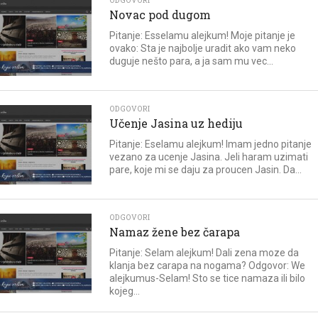
ODGOVORI
Novac pod dugom
Pitanje: Esselamu alejkum! Moje pitanje je
ovako: Sta je najbolje uradit ako vam neko
duguje nešto para, a ja sam mu vec...
ODGOVORI
Učenje Jasina uz hediju
Pitanje: Eselamu alejkum! Imam jedno pitanje
vezano za ucenje Jasina. Jeli haram uzimati
pare, koje mi se daju za proucen Jasin. Da...
ODGOVORI
Namaz žene bez čarapa
Pitanje: Selam alejkum! Dali zena moze da
klanja bez carapa na nogama? Odgovor: We
alejkumus-Selam! Sto se tice namaza ili bilo
kojeg...