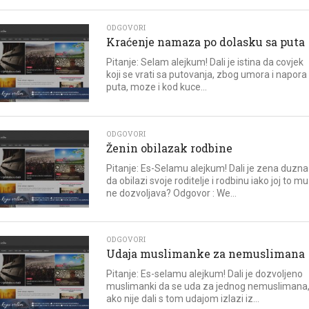
ODGOVORI
Kraćenje namaza po dolasku sa puta
Pitanje: Selam alejkum! Dali je istina da covjek
koji se vrati sa putovanja, zbog umora i napora
puta, moze i kod kuce...
ODGOVORI
Ženin obilazak rodbine
Pitanje: Es-Selamu alejkum! Dali je zena duzna
da obilazi svoje roditelje i rodbinu iako joj to m
ne dozvoljava? Odgovor : We...
ODGOVORI
Udaja muslimanke za nemuslimana
Pitanje: Es-selamu alejkum! Dali je dozvoljeno
muslimanki da se uda za jednog nemuslimana, 
ako nije dali s tom udajom izlazi iz...