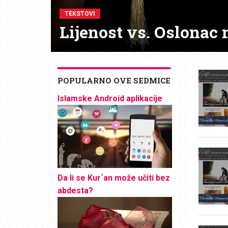
TEKSTOVI
Lijenost vs. Oslonac 
POPULARNO OVE SEDMICE
Islamske Android aplikacije
Da li se Kur´an može učiti bez
abdesta?