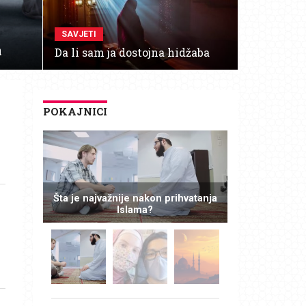
SAVJETI
a
Da li sam ja dostojna hidžaba
POKAJNICI
Šta je najvažnije nakon prihvatanja
Islama?