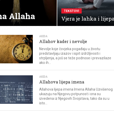
TEKSTOVI
na Allaha
Vjera je lahka i lijep
AKIDA
Allahov kader i nevolje
Nevolje koje čovjeka pogađaju u životu
predstavljaju izazov i ispit izdržljivosti i
strpljenja, a još se teže podnose i prevazilaze
ako ih...
AKIDA
Allahova lijepa imena
Allahova lijepa imena Imena Allaha Uzvišenog
ukazuju na Njegovu potpunost i ona su
izvedena iz Njegovih Svojstava, tako da su u
isto...