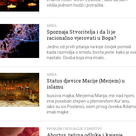
otišla jednom hodži i potražila...
AKIDA
Spoznaja Stvoritelja i da li je
racionalno vjerovati u Boga?
Jedno od prvih pitanja na koje čovjek pomisli
kada razmišlja o smislu života jeste: kako je sv
nastalo. Osoba koja ima imalo...
AKIDA
Status djevice Marije (Merjem) u
islamu
Isusova majka, Merjema/Marija, mir nad njom,
ima poseban stepen u plemenitom Kur’anu,
iako su svi Poslanici, osim prvog čoveka Adama
imali majke....
PROBLEM I DEVIJACIJE U DRUŠTVU
Abortus, težina odluke i kajanje