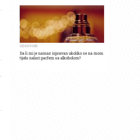
ODGOVORI
Da li mi je namaz ispravan ukoliko se na mom
tijelu nalazi parfem sa alkoholom?
i