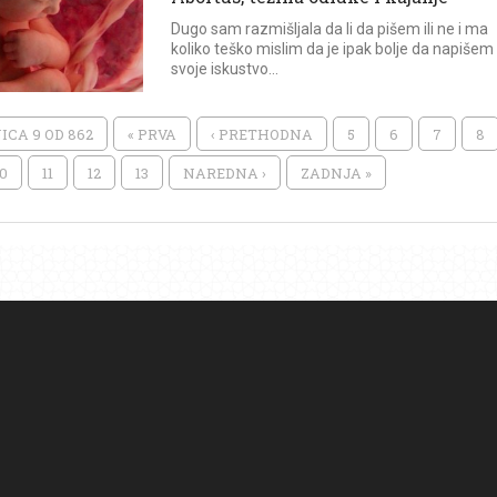
Dugo sam razmišljala da li da pišem ili ne i ma
koliko teško mislim da je ipak bolje da napišem
svoje iskustvo...
ICA 9 OD 862
« PRVA
‹ PRETHODNA
5
6
7
8
10
11
12
13
NAREDNA ›
ZADNJA »