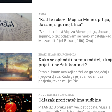
AKIDA
“Kad te robovi Moji za Mene upitaju,
Ja sam, sigurno, blizu”
“A kad te robovi Moji za Mene upitaju, Ja sam,
sigurno, blizu: odazivam se molbi molitelja kad
Me zamoli…” (el-Bekara, 186). Ovaj...
BRAK I ISLAMSKA PORODICA
Kako se ophoditi prema roditelju koj
prijeti i ne želi kontakt?
Pitanje: Imam oca koji ne želi da ga posjećuju
njegova djeca. Kada ga je jedan od sinova
posjetio, rekao mu je: “Ne...
NOVOTARIJE I SUJEVJERJE
Odlazak proricateljima sudbine
PITANJE: U braku sam već pet godina. Muž i ja
imamo nekih ‘’sitnih trzavica’’, tako da sam