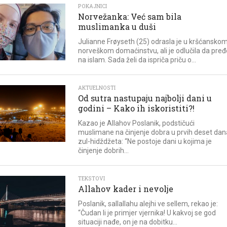
POKAJNICI
Norvežanka: Već sam bila
muslimanka u duši
Julianne Frøyseth (25) odrasla je u kršćansko
norveškom domaćinstvu, ali je odlučila da pređ
na islam. Sada želi da ispriča priču o...
AKTUELNOSTI
Od sutra nastupaju najbolji dani u
godini – Kako ih iskoristiti?!
Kazao je Allahov Poslanik, podstičući
muslimane na činjenje dobra u prvih deset dan
zul-hidždžeta: “Ne postoje dani u kojima je
činjenje dobrih...
TEKSTOVI
Allahov kader i nevolje
Poslanik, sallallahu alejhi ve sellem, rekao je:
“Čudan li je primjer vjernika! U kakvoj se god
situaciji nađe, on je na dobitku...