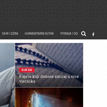
SIHR I DŽINI
HUMANITARNI KUTAK
PITANJA I ODGOVORI
KUR'AN
5 ajeta koji donose smiraj u srce
vjernika