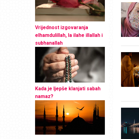
Vrijednost izgovaranja
elhamdulillah, la ilahe illallah i
subhanallah
Kada je ljepše klanjati sabah
namaz?