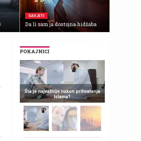
SAVJETI
a
Da li sam ja dostojna hidžaba
POKAJNICI
Šta je najvažnije nakon prihvatanja
Islama?