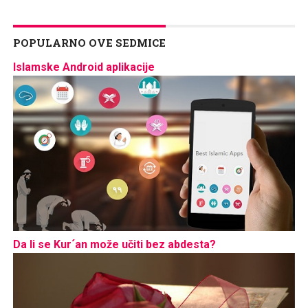
POPULARNO OVE SEDMICE
Islamske Android aplikacije
Da li se Kur´an može učiti bez abdesta?