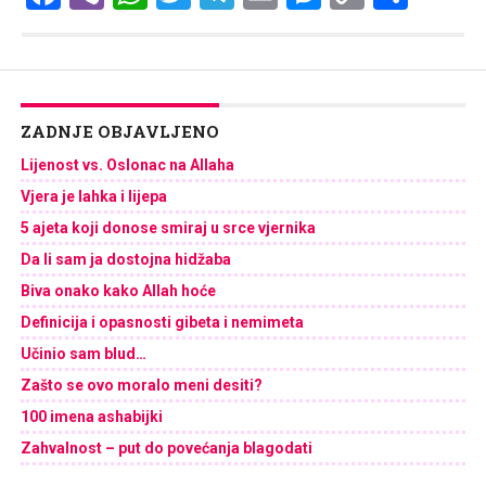
Link
ZADNJE OBJAVLJENO
Lijenost vs. Oslonac na Allaha
Vjera je lahka i lijepa
5 ajeta koji donose smiraj u srce vjernika
Da li sam ja dostojna hidžaba
Biva onako kako Allah hoće
Definicija i opasnosti gibeta i nemimeta
Učinio sam blud…
Zašto se ovo moralo meni desiti?
100 imena ashabijki
Zahvalnost – put do povećanja blagodati