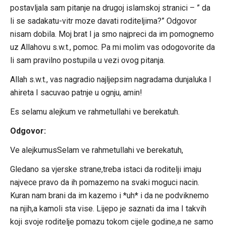
postavljala sam pitanje na drugoj islamskoj stranici – ” da
li se sadakatu-vitr moze davati roditeljima?” Odgovor
nisam dobila. Moj brat I ja smo najpreci da im pomognemo
uz Allahovu s.w.t., pomoc. Pa mi molim vas odogovorite da
li sam pravilno postupila u vezi ovog pitanja.
Allah s.w.t., vas nagradio najljepsim nagradama dunjaluka I
ahireta I sacuvao patnje u ognju, amin!
Es selamu alejkum ve rahmetullahi ve berekatuh.
Odgovor:
Ve alejkumusSelam ve rahmetullahi ve berekatuh,
Gledano sa vjerske strane,treba istaci da roditelji imaju
najvece pravo da ih pomazemo na svaki moguci nacin.
Kuran nam brani da im kazemo i *uh* i da ne podviknemo
na njih,a kamoli sta vise. Lijepo je saznati da ima I takvih
koji svoje roditelje pomazu tokom cijele godine,a ne samo