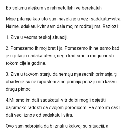
Es selamu alejkum ve rahmetullahi ve berekatuh.
Moje pitamje kao sto sam navela je u vezi sadakatu–vitra.
Naime, sdakatul-vitr sam dala mojim roditeljima. Razlozi:
1. Zive u veoma teskoj situaciji.
2. Pomazemo ih moj brat I ja. Pomazemo ih ne samo kad
je u pitanju sadakatul-vitr, nego kad smo u mogucnosti
tokom cijele godine.
3. Zive u takvom stanju da nemaju mjesecnih primanja. tj.
obadvoje su nezaposleni a ne primaju penziju niti kakvu
drugu pimoc.
4.Mi smo im dali sadakatul-vitr da bi mogli osjetiti
bajramske radosti sa svojom porodicom. Pa smo im cak I
dali veci iznos od sadakatul-vitra.
Ovo sam nabrojala da bi znali u kakvoj su situaciji, a