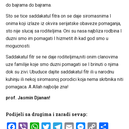
do bajrama do bajrama.
Sto se tice saddakatul fitra on se daje siromasnima I
onima koji izlaze iz okvira serijatske obaveze pomaganja,
sto nije slucaj sa roditeljima. Oni su nasa najbliza rodbina I
duzni smo im pomagati I hizmetit ih kad god smo u
mogucnosti.
Saddakatul fitr se ne daje roditeljima,niti onim clanovima
uze familije koje smo duzni pomagati se I brinuti o njima
dok su zivi. Ubuduce dajite saddakatul fitr ili u narodnu
kuhinju ili nekoj siromasnoj porodici koja nema skrbnika niti
pomagaca. A Allah najbolje zna!
prof. Jasmin Djanan!
Podijeli sa drugima i zaradi sevap:
Facebook
Viber
WhatsApp
Twitter
Telegram
Email
Messenge
Copy
Shar