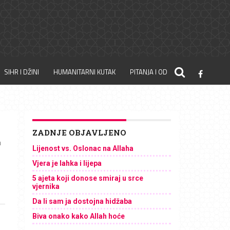
SIHR I DŽINI
HUMANITARNI KUTAK
PITANJA I ODGOVORI
ZADNJE OBJAVLJENO
a
Lijenost vs. Oslonac na Allaha
Vjera je lahka i lijepa
5 ajeta koji donose smiraj u srce
vjernika
Da li sam ja dostojna hidžaba
Biva onako kako Allah hoće