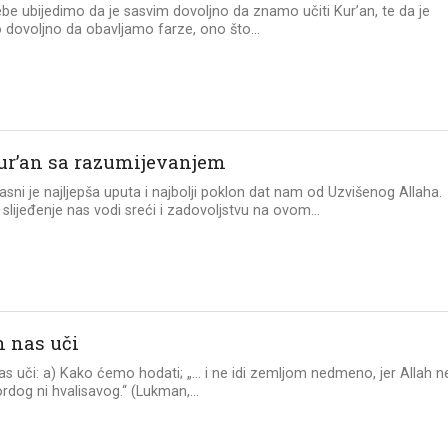
be ubijedimo da je sasvim dovoljno da znamo učiti Kur’an, te da je
o dovoljno da obavljamo farze, ono što...
ur’an sa razumijevanjem
asni je najljepša uputa i najbolji poklon dat nam od Uzvišenog Allaha.
slijeđenje nas vodi sreći i zadovoljstvu na ovom...
n nas uči
as uči: a) Kako ćemo hodati; „… i ne idi zemljom nedmeno, jer Allah n
ordog ni hvalisavog.“ (Lukman,...