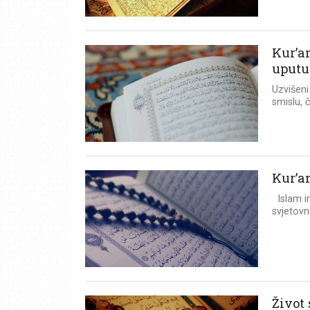
Kur’an
uputu
Uzvišeni 
smislu, č
Kur’an
Islam im
svjetovn
Život