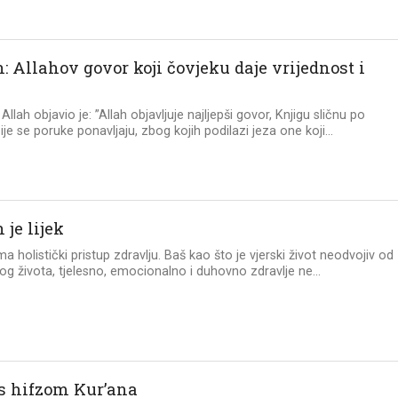
: Allahov govor koji čovjeku daje vrijednost i
Allah objavio je: ”Allah objavljuje najljepši govor, Knjigu sličnu po
ije se poruke ponavljaju, zbog kojih podilazi jeza one koji...
 je lijek
a holistički pristup zdravlju. Baš kao što je vjerski život neodvojiv od
og života, tjelesno, emocionalno i duhovno zdravlje ne...
 s hifzom Kur’ana