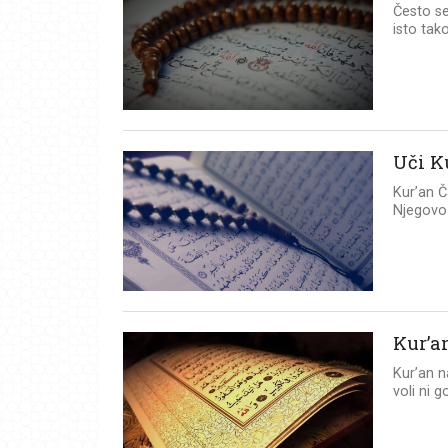
Često se
isto tak
Uči K
Kur’an Č
Njegovo 
Kur’a
Kur’an n
voli ni g