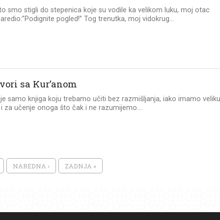
o smo stigli do stepenica koje su vodile ka velikom luku, moj otac
aredio:”Podignite pogled!” Tog trenutka, moj vidokrug...
vori sa Kur’anom
ije samo knjiga koju trebamo učiti bez razmišljanja, iako imamo velik
i za učenje onoga što čak i ne razumijemo....
NAREDNA ›
ZADNJA »