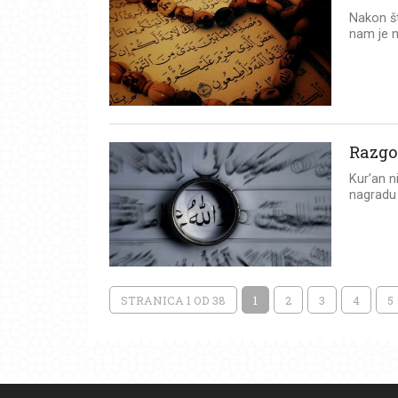
Nakon št
nam je n
Razgo
Kur’an n
nagradu 
STRANICA 1 OD 38
1
2
3
4
5