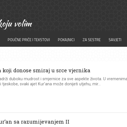
POUČNE PRIČE I TEKSTOVI
POKAJNICI
ZA SESTRE
SAVJETI
a koji donose smiraj u srce vjernika
adrži duboku mudrost i smjernice za sve aspekte života. U vremenim
li tjeskobe, svaki ajet Kur’ana može donijeti utjehu, mir...
ur’an sa razumijevanjem II