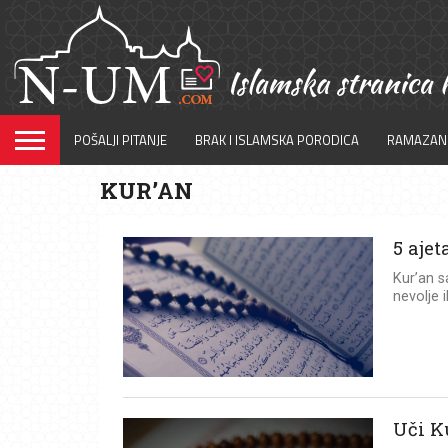
POŠALJI PITANJE
BRAK I ISLAMSKA PORODICA
RAMAZAN
KUR’AN
5 ajet
Kur’an s
nevolje i
Uči K