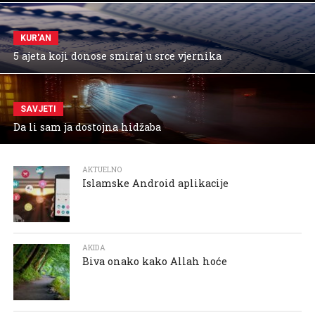
KUR'AN
5 ajeta koji donose smiraj u srce vjernika
SAVJETI
Da li sam ja dostojna hidžaba
AKTUELNO
Islamske Android aplikacije
AKIDA
Biva onako kako Allah hoće