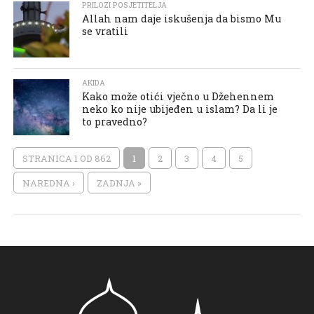
PRILOZI POSJETITELJA
Allah nam daje iskušenja da bismo Mu
se vratili
AKIDA
Kako može otići vječno u Džehennem
neko ko nije ubijeđen u islam? Da li je
to pravedno?
STRANICA 1 OD 862
1
2
3
4
5
NAREDNA ›
ZADNJA »