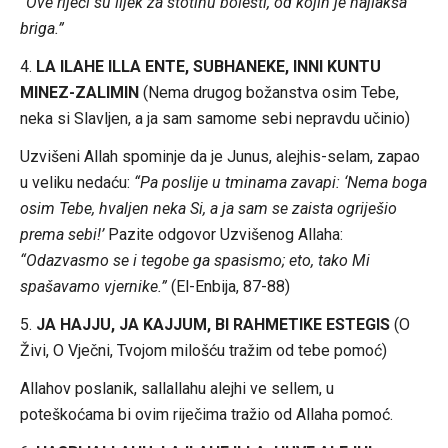
“Ove riječi su lijek za stotinu bolesti, od kojih je najlakša
briga.”
4.
LA ILAHE ILLA ENTE, SUBHANEKE, INNI KUNTU
MINEZ-ZALIMIN
(Nema drugog božanstva osim Tebe,
neka si Slavljen, a ja sam samome sebi nepravdu učinio)
Uzvišeni Allah spominje da je Junus, alejhis-selam, zapao
u veliku nedaću:
“Pa poslije u tminama zavapi: ‘Nema boga
osim Tebe, hvaljen neka Si, a ja sam se zaista ogriješio
prema sebi!’
Pazite odgovor Uzvišenog Allaha:
“Odazvasmo se i tegobe ga spasismo; eto, tako Mi
spašavamo vjernike.”
(El-Enbija, 87-88)
5.
JA HAJJU, JA KAJJUM, BI RAHMETIKE ESTEGIS
(O
Živi, O Vječni, Tvojom milošću tražim od tebe pomoć)
Allahov poslanik, sallallahu alejhi ve sellem, u
poteškoćama bi ovim riječima tražio od Allaha pomoć.