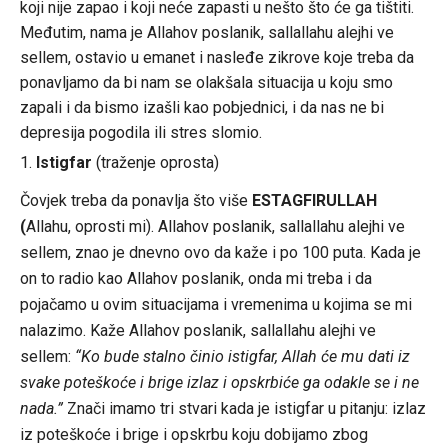
koji nije zapao i koji neće zapasti u nešto što će ga tištiti.
Međutim, nama je Allahov poslanik, sallallahu alejhi ve
sellem, ostavio u emanet i nasleđe zikrove koje treba da
ponavljamo da bi nam se olakšala situacija u koju smo
zapali i da bismo izašli kao pobjednici, i da nas ne bi
depresija pogodila ili stres slomio.
1.
Istigfar
(traženje oprosta)
Čovjek treba da ponavlja što više
ESTAGFIRULLAH
(
Allahu, oprosti mi). Allahov poslanik, sallallahu alejhi ve
sellem, znao je dnevno ovo da kaže i po 100 puta. Kada je
on to radio kao Allahov poslanik, onda mi treba i da
pojačamo u ovim situacijama i vremenima u kojima se mi
nalazimo. Kaže Allahov poslanik, sallallahu alejhi ve
sellem:
“Ko bude stalno činio istigfar, Allah će mu dati iz
svake poteškoće i brige izlaz i opskrbiće ga odakle se i ne
nada.”
Znači imamo tri stvari kada je istigfar u pitanju: izlaz
iz poteškoće i brige i opskrbu koju dobijamo zbog