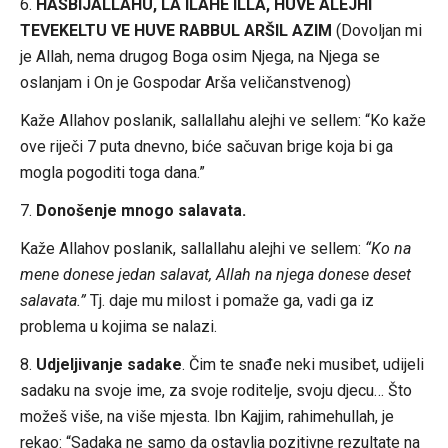
6.
HASBIJALLAHU, LA ILAHE ILLA, HUVE ALEJHI
TEVEKELTU VE HUVE RABBUL ARŠIL AZIM
(Dovoljan mi
je Allah, nema drugog Boga osim Njega, na Njega se
oslanjam i On je Gospodar Arša veličanstvenog)
Kaže Allahov poslanik, sallallahu alejhi ve sellem: “Ko kaže
ove riječi 7 puta dnevno, biće sačuvan brige koja bi ga
mogla pogoditi toga dana.”
7.
Donošenje mnogo salavata.
Kaže Allahov poslanik, sallallahu alejhi ve sellem:
“Ko na
mene donese jedan salavat, Allah na njega donese deset
salavata.”
Tj. daje mu milost i pomaže ga, vadi ga iz
problema u kojima se nalazi.
8.
Udjeljivanje sadake
. Čim te snađe neki musibet, udijeli
sadaku na svoje ime, za svoje roditelje, svoju djecu… Što
možeš više, na više mjesta. Ibn Kajjim, rahimehullah, je
rekao: “Sadaka ne samo da ostavlja pozitivne rezultate na