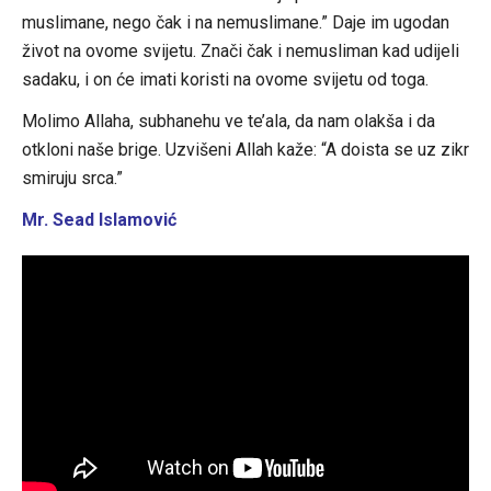
muslimane, nego čak i na nemuslimane.” Daje im ugodan
život na ovome svijetu. Znači čak i nemusliman kad udijeli
sadaku, i on će imati koristi na ovome svijetu od toga.
Molimo Allaha, subhanehu ve te’ala, da nam olakša i da
otkloni naše brige. Uzvišeni Allah kaže: “A doista se uz zikr
smiruju srca.”
Mr. Sead Islamović