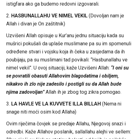
istigfara ako ga budemo redovni izgovarali.
2.
HASBUNALLAHU VE NIMEL VEKIL
(Dovoljan nam je
Allah i divan je On zaštitnik)
Uzvišeni Allah opisuje u Kur’anu jednu situaciju kada su
mušrici pokušali da uplaše muslimane pa su im spomenuli
određene stvari i vojsku koja ih čeka u zasjedama da ih
poubijaju, pa su muslimani tad povikali: “Hasbunallahu ve
nimel vekil”. U ovoj situaciji, kaže Uzvišeni Allah:
“I oni su
se povratili obasuti Allahovim blagodatima i obiljem,
nikakvo ih zlo nije zadesilo i postigli su da Allah bude
njima zadovoljan”
Allah ih je zbog tog zikra pomogao.
3.
LA HAVLE VE LA KUVVETE ILLA BILLAH
(Nema ni
snage niti moći osim kod Allaha)
Ovim riječima čovjek se predaje Allahu, Njegovoj snazi i
odredbi. Kaže Allahov poslanik, sallallahu alejhi ve sellem: