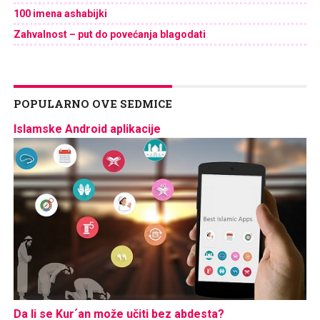
100 imena ashabijki
Zahvalnost – put do povećanja blagodati
POPULARNO OVE SEDMICE
Islamske Android aplikacije
Da li se Kur´an može učiti bez abdesta?