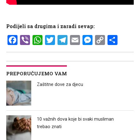
Podijeli sa drugima i zaradi sevap:
Facebook
Viber
WhatsApp
Twitter
Telegram
Email
Messenge
Copy
Shar
Link
PREPORUČUJEMO VAM
Zaštitne dove za djecu
10 važnih dova koje bi svaki musliman
trebao znati