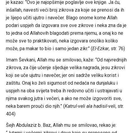
je kazao: “Ovo je najopširnije poglavlje ove knjige. Ja ću,
inšallah, navesti veći broj zikrova za koje se prenosi da ih
je lijepo učiti ujutro i navečer. Blago onome kome Allah
podari uspjeh da izgovara sve ove zikrove i neka zna da je
to jedna od Allahovih blagodati prema njemu, a onaj ko ne
može sve to praktikovati, neka izgovara onoliko koliko
može, pa makar to bio i samo jedan zikr.” (
El-Ezkar
, str. 76)
Imam Ševkani, Allah mu se smilovao, kaže: “Od najvrednijih
zikrova, za čije učenje sljeduje velika nagrada, jesu zikrovi
koji se uče ujutru i navečer, jer oni sadrže veliku korist i
zaštitu. Onaj ko želi sigurnost od nedaća na dunjaluku i
uspjeh na oba svijeta treba ih redovno učiti i ustrajavati u
njima svakog jutra i večeri, a ako ne može izgovoriti sve,
neka barem prouči dio njih.” (
Katrul-veli ala hadisil-veli
, str.
404)
Šejh Abdulaziz b. Baz, Allah mu se smilovao, rekao je:
“Jutarnji i večernji zikrovi i dove koje su prenesene od