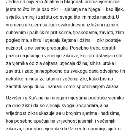
Jedna od najvećih Allahovih blagodati prema vjernicima
jeste to što im je dao zikr — sjećanje na Njega — kao lijek,
svjetlo, smiraj i zaštitu od svega što im može nauditi. U
vremenu u kojem su ljudi svakodnevno izloženi raznim
duhovnim i psihičkim pritiscima, tjeskobama, zavisti, zlim
pogledima, sihiru i utjecaju šejtana i džina — zikr postaje
nužnost, a ne samo preporuka. Posebno treba obratiti
pažnju na jutarnje i večernje zikrove, koji predstavljaju štit
za vjernika od zla šejtana, utjecaja džina, sihira, uroka i
zavisti, i zato je neophodno da svakoga dana odvojimo tih
nekoliko minuta za jutarnji i večernji zikr, kako bismo
zaštitili svoju dušu i nahranili srce spominjanjem Allaha.
Uzvišeni u Kur’anu na mnogim mjestima podstiče vjernike
da čine zikr i da se sjećaju svoga Gospodara, a na
vrijednost zikra ukazuje se u brojnim ajetima i hadisima,
koji posebno upućuju na vrijednost jutarnjih i večernjih
zikrova, i podstiču vjernike da Ga često spominju ujutro i