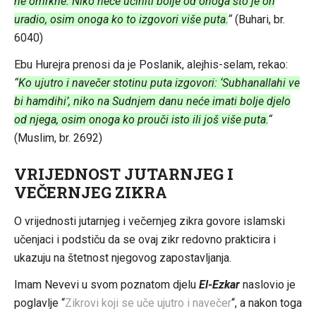
ne omrkne. Niko neće učiniti bolje od onoga što je on
uradio, osim onoga ko to izgovori više puta.
“
(Buhari, br.
6040)
Ebu Hurejra prenosi da je Poslanik, alejhis-selam, rekao:
“
Ko ujutro i navečer stotinu puta izgovori: ‘Subhanallahi ve
bi hamdihi’, niko na Sudnjem danu neće imati bolje djelo
od njega, osim onoga ko prouči isto ili još više puta.
“
(Muslim, br. 2692)
VRIJEDNOST JUTARNJEG I
VEČERNJEG ZIKRA
O vrijednosti jutarnjeg i večernjeg zikra govore islamski
učenjaci i podstiču da se ovaj zikr redovno prakticira i
ukazuju na štetnost njegovog zapostavljanja.
Imam Nevevi u svom poznatom djelu
El-Ezkar
naslovio je
poglavlje “
Zikrovi koji se uče ujutro i navečer
“, a nakon toga