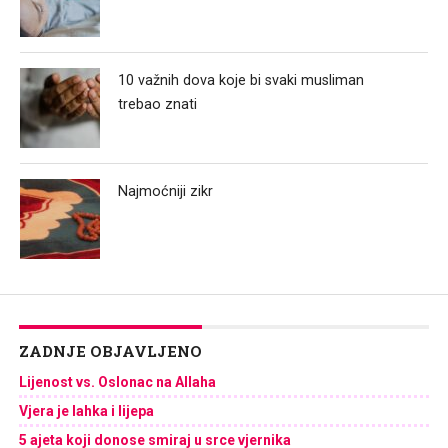
10 važnih dova koje bi svaki musliman
trebao znati
Najmoćniji zikr
ZADNJE OBJAVLJENO
Lijenost vs. Oslonac na Allaha
Vjera je lahka i lijepa
5 ajeta koji donose smiraj u srce vjernika