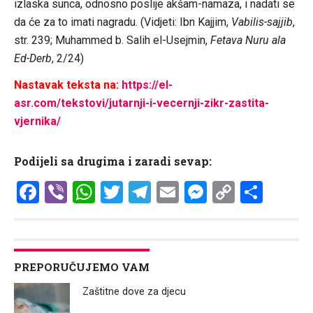
izlaska sunca, odnosno poslije akšam-namaza, i nadati se
da će za to imati nagradu. (Vidjeti: Ibn Kajjim,
Vabilis-sajjib
,
str. 239; Muhammed b. Salih el-Usejmin,
Fetava Nuru ala
Ed-Derb
, 2/24)
Nastavak teksta na:
https://el-
asr.com/tekstovi/jutarnji-i-vecernji-zikr-zastita-
vjernika/
Podijeli sa drugima i zaradi sevap:
Facebook
Viber
WhatsApp
Twitter
Telegram
Email
Messenge
Copy
Shar
Link
PREPORUČUJEMO VAM
Zaštitne dove za djecu