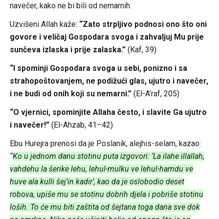
navečer, kako ne bi bili od nemarnih.
Uzvišeni Allah kaže:
“Zato strpljivo podnosi ono što oni
govore i veličaj Gospodara svoga i zahvaljuj Mu prije
sunčeva izlaska i prije zalaska.”
(Kaf, 39)
“I spominji Gospodara svoga u sebi, ponizno i sa
strahopoštovanjem, ne podižući glas, ujutro i navečer,
i ne budi od onih koji su nemarni.”
(El-A’raf, 205)
“O vjernici, spominjite Allaha često, i slavite Ga ujutro
i navečer!”
(El-Ahzab, 41–42)
Ebu Hurejra prenosi da je Poslanik, alejhis-selam, kazao:
“
Ko u jednom danu stotinu puta izgovori: ‘La ilahe illallah,
vahdehu la šerike lehu, lehul-mulku ve lehul-hamdu ve
huve ala kulli šej’in kadir’, kao da je oslobodio deset
robova, upiše mu se stotinu dobrih djela i pobriše stotinu
loših. To će mu biti zaštita od šejtana toga dana sve dok