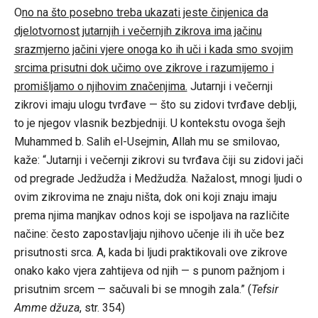
O
no na što posebno treba ukazati jeste činjenica da
djelotvornost jutarnjih i večernjih zikrova ima jačinu
srazmjerno jačini vjere onoga ko ih uči i kada smo svojim
srcima prisutni dok učimo ove zikrove i razumijemo i
promišljamo o njihovim značenjima.
Jutarnji i večernji
zikrovi imaju ulogu tvrđave — što su zidovi tvrđave deblji,
to je njegov vlasnik bezbjedniji. U kontekstu ovoga šejh
Muhammed b. Salih el-Usejmin, Allah mu se smilovao,
kaže: “Jutarnji i večernji zikrovi su tvrđava čiji su zidovi jači
od pregrade Jedžudža i Medžudža. Nažalost, mnogi ljudi o
ovim zikrovima ne znaju ništa, dok oni koji znaju imaju
prema njima manjkav odnos koji se ispoljava na različite
načine: često zapostavljaju njihovo učenje ili ih uče bez
prisutnosti srca. A, kada bi ljudi praktikovali ove zikrove
onako kako vjera zahtijeva od njih — s punom pažnjom i
prisutnim srcem — sačuvali bi se mnogih zala.” (
Tefsir
Amme džuza
, str. 354)