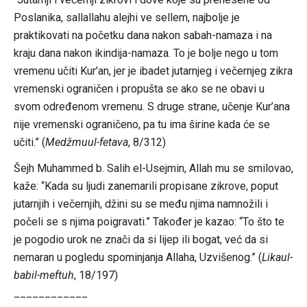
Poslanika, sallallahu alejhi ve sellem, najbolje je
praktikovati na početku dana nakon sabah-namaza i na
kraju dana nakon ikindija-namaza. To je bolje nego u tom
vremenu učiti Kur’an, jer je ibadet jutarnjeg i večernjeg zikra
vremenski ograničen i propušta se ako se ne obavi u
svom određenom vremenu. S druge strane, učenje Kur’ana
nije vremenski ograničeno, pa tu ima širine kada će se
učiti.” (
Medžmuul-fetava
, 8/312)
Šejh Muhammed b. Salih el-Usejmin, Allah mu se smilovao,
kaže: “Kada su ljudi zanemarili propisane zikrove, poput
jutarnjih i večernjih, džini su se među njima namnožili i
počeli se s njima poigravati.” Također je kazao: “To što te
je pogodio urok ne znači da si lijep ili bogat, već da si
nemaran u pogledu spominjanja Allaha, Uzvišenog.” (
Likaul-
babil-meftuh
, 18/197)
____________