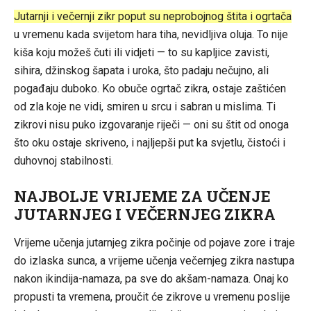
Jutarnji i večernji zikr poput su neprobojnog štita i ogrtača
u vremenu kada svijetom hara tiha, nevidljiva oluja. To nije
kiša koju možeš čuti ili vidjeti — to su kapljice zavisti,
sihira, džinskog šapata i uroka, što padaju nečujno, ali
pogađaju duboko. Ko obuče ogrtač zikra, ostaje zaštićen
od zla koje ne vidi, smiren u srcu i sabran u mislima. Ti
zikrovi nisu puko izgovaranje riječi — oni su štit od onoga
što oku ostaje skriveno, i najljepši put ka svjetlu, čistoći i
duhovnoj stabilnosti.
NAJBOLJE VRIJEME ZA UČENJE
JUTARNJEG I VEČERNJEG ZIKRA
Vrijeme učenja jutarnjeg zikra počinje od pojave zore i traje
do izlaska sunca, a vrijeme učenja večernjeg zikra nastupa
nakon ikindija-namaza, pa sve do akšam-namaza. Onaj ko
propusti ta vremena, proučit će zikrove u vremenu poslije