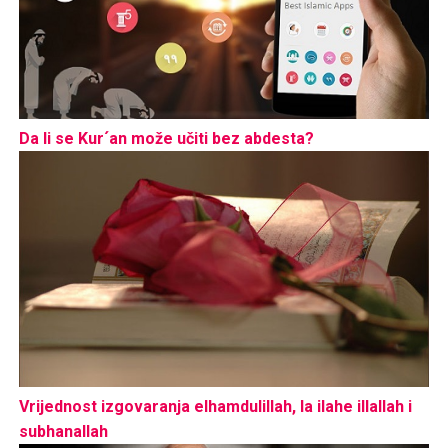
Da li se Kur´an može učiti bez abdesta?
Vrijednost izgovaranja elhamdulillah, la ilahe illallah i
subhanallah