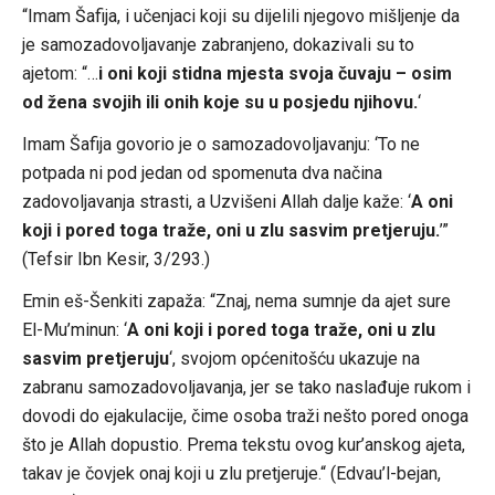
“Imam Šafija, i učenjaci koji su dijelili njegovo mišljenje da
je samozadovoljavanje zabranjeno, dokazivali su to
ajetom: “…
i oni koji stidna mjesta svoja čuvaju – osim
od žena svojih ili onih koje su u posjedu njihovu.
‘
Imam Šafija govorio je o samozadovoljavanju: ‘To ne
potpada ni pod jedan od spomenuta dva načina
zadovoljavanja strasti, a Uzvišeni Allah dalje kaže: ‘
A oni
koji i pored toga traže, oni u zlu sasvim pretjeruju.
’”
(Tefsir Ibn Kesir, 3/293.)
Emin eš-Šenkiti zapaža: “Znaj, nema sumnje da ajet sure
El-Mu’minun: ‘
A oni koji i pored toga traže, oni u zlu
sasvim pretjeruju
‘, svojom općenitošću ukazuje na
zabranu samozadovoljavanja, jer se tako naslađuje rukom i
dovodi do ejakulacije, čime osoba traži nešto pored onoga
što je Allah dopustio. Prema tekstu ovog kur’anskog ajeta,
takav je čovjek onaj koji u zlu pretjeruje.“ (Edvau’l-bejan,