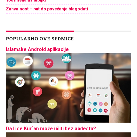
100 imena ashabijki
Zahvalnost – put do povećanja blagodati
POPULARNO OVE SEDMICE
Islamske Android aplikacije
Da li se Kur´an može učiti bez abdesta?