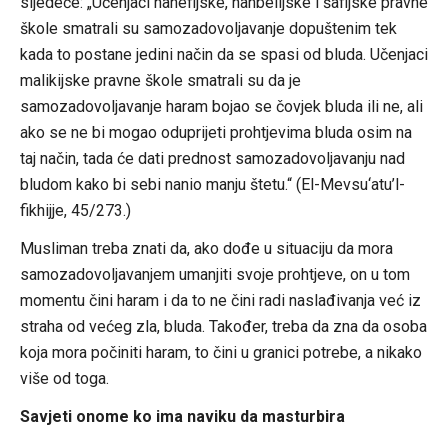
sljedeće: „Učenjaci hanefijske, hanbelijske i šafijske pravne
škole smatrali su samozadovoljavanje dopuštenim tek
kada to postane jedini način da se spasi od bluda. Učenjaci
malikijske pravne škole smatrali su da je
samozadovoljavanje haram bojao se čovjek bluda ili ne, ali
ako se ne bi mogao oduprijeti prohtjevima bluda osim na
taj način, tada će dati prednost samozadovoljavanju nad
bludom kako bi sebi nanio manju štetu.“ (El-Mevsu‘atu’l-
fikhijje, 45/273.)
Musliman treba znati da, ako dođe u situaciju da mora
samozadovoljavanjem umanjiti svoje prohtjeve, on u tom
momentu čini haram i da to ne čini radi naslađivanja već iz
straha od većeg zla, bluda. Također, treba da zna da osoba
koja mora počiniti haram, to čini u granici potrebe, a nikako
više od toga.
Savjeti onome ko ima naviku da masturbira