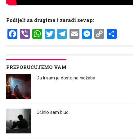
Podijeli sa drugima i zaradi sevap:
Facebook
Viber
WhatsApp
Twitter
Telegram
Email
Messenge
Copy
Shar
Link
PREPORUČUJEMO VAM
Da li sam ja dostojna hidžaba
Učinio sam blud…