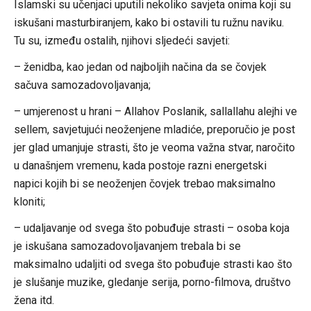
Islamski su učenjaci uputili nekoliko savjeta onima koji su
iskušani masturbiranjem, kako bi ostavili tu ružnu naviku.
Tu su, između ostalih, njihovi sljedeći savjeti:
– ženidba, kao jedan od najboljih načina da se čovjek
sačuva samozadovoljavanja;
– umjerenost u hrani – Allahov Poslanik, sallallahu alejhi ve
sellem, savjetujući neoženjene mladiće, preporučio je post
jer glad umanjuje strasti, što je veoma važna stvar, naročito
u današnjem vremenu, kada postoje razni energetski
napici kojih bi se neoženjen čovjek trebao maksimalno
kloniti;
– udaljavanje od svega što pobuđuje strasti – osoba koja
je iskušana samozadovoljavanjem trebala bi se
maksimalno udaljiti od svega što pobuđuje strasti kao što
je slušanje muzike, gledanje serija, porno-filmova, društvo
žena itd.