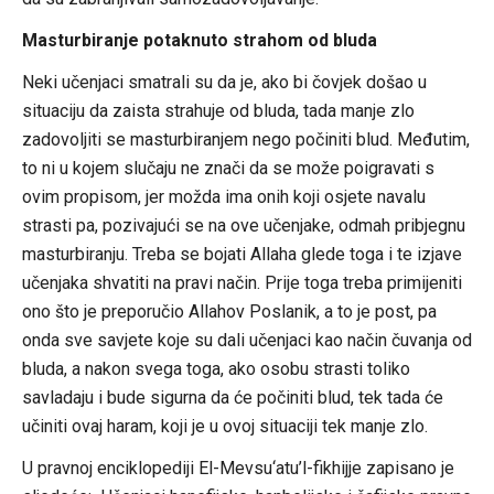
Masturbiranje potaknuto strahom od bluda
Neki učenjaci smatrali su da je, ako bi čovjek došao u
situaciju da zaista strahuje od bluda, tada manje zlo
zadovoljiti se masturbiranjem nego počiniti blud. Međutim,
to ni u kojem slučaju ne znači da se može poigravati s
ovim propisom, jer možda ima onih koji osjete navalu
strasti pa, pozivajući se na ove učenjake, odmah pribjegnu
masturbiranju. Treba se bojati Allaha glede toga i te izjave
učenjaka shvatiti na pravi način. Prije toga treba primijeniti
ono što je preporučio Allahov Poslanik, a to je post, pa
onda sve savjete koje su dali učenjaci kao način čuvanja od
bluda, a nakon svega toga, ako osobu strasti toliko
savladaju i bude sigurna da će počiniti blud, tek tada će
učiniti ovaj haram, koji je u ovoj situaciji tek manje zlo.
U pravnoj enciklopediji El-Mevsu‘atu’l-fikhijje zapisano je