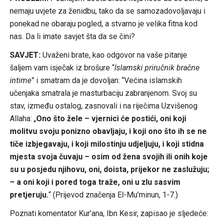
nemaju uvjete za ženidbu, tako da se samozadovoljavaju i
ponekad ne obaraju pogled, a stvarno je velika fitna kod
nas. Da li imate savjet šta da se čini?
SAVJET:
Uvaženi brate, kao odgovor na vaše pitanje
šaljem vam isječak iz brošure “
Islamski priručnik bračne
intime
” i smatram da je dovoljan: “Većina islamskih
učenjaka smatrala je masturbaciju zabranjenom. Svoj su
stav, između ostalog, zasnovali i na riječima Uzvišenog
Allaha: „
Ono što žele – vjernici će postići, oni koji
molitvu svoju ponizno obavljaju, i koji ono što ih se ne
tiče izbjegavaju, i koji milostinju udjeljuju, i koji stidna
mjesta svoja čuvaju – osim od žena svojih ili onih koje
su u posjedu njihovu, oni, doista, prijekor ne zaslužuju;
– a oni koji i pored toga traže, oni u zlu sasvim
pretjeruju.
“ (Prijevod značenja El-Mu’minun, 1-7.)
Poznati komentator Kur’ana, Ibn Kesir, zapisao je sljedeće: