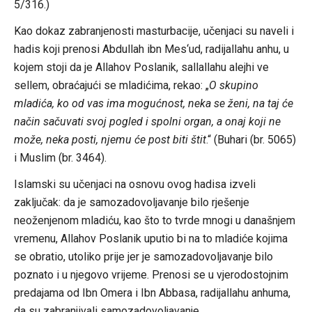
5/316.)
Kao dokaz zabranjenosti masturbacije, učenjaci su naveli i
hadis koji prenosi Abdullah ibn Mes‘ud, radijallahu anhu, u
kojem stoji da je Allahov Poslanik, sallallahu alejhi ve
sellem, obraćajući se mladićima, rekao: „
O skupino
mladića, ko od vas ima mogućnost, neka se ženi, na taj će
način sačuvati svoj pogled i spolni organ, a onaj koji ne
može, neka posti, njemu će post biti štit
.“ (Buhari (br. 5065)
i Muslim (br. 3464).
Islamski su učenjaci na osnovu ovog hadisa izveli
zaključak: da je samozadovoljavanje bilo rješenje
neoženjenom mladiću, kao što to tvrde mnogi u današnjem
vremenu, Allahov Poslanik uputio bi na to mladiće kojima
se obratio, utoliko prije jer je samozadovoljavanje bilo
poznato i u njegovo vrijeme. Prenosi se u vjerodostojnim
predajama od Ibn Omera i Ibn Abbasa, radijallahu anhuma,
da su zabranjivali samozadovoljavanje.