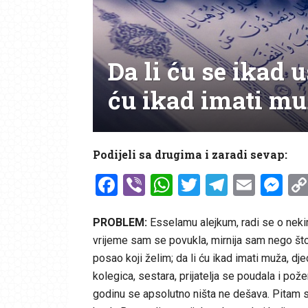
Da li ću se ikad u
ću ikad imati mu
Podijeli sa drugima i zaradi sevap:
Facebook
Viber
WhatsApp
Twitter
Telegr
Emai
Me
PROBLEM:
Esselamu alejkum, radi se o nekim
vrijeme sam se povukla, mirnija sam nego što s
posao koji želim; da li ću ikad imati muža, dj
kolegica, sestara, prijatelja se poudala i požen
godinu se apsolutno ništa ne dešava. Pitam se 