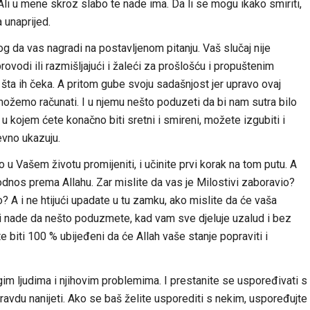
 Ali u mene skroz slabo te nade ima. Da li se mogu ikako smiriti,
 unaprijed.
 da vas nagradi na postavljenom pitanju. Vaš slučaj nije
rovodi ili razmišljajući i žaleći za prošlošću i propuštenim
a šta ih čeka. A pritom gube svoju sadašnjost jer upravo ovaj
 možemo računati. I u njemu nešto poduzeti da bi nam sutra bilo
 u kojem ćete konačno biti sretni i smireni, možete izgubiti i
evno ukazuju.
u Vašem životu promijeniti, i učinite prvi korak na tom putu. A
š odnos prema Allahu. Zar mislite da vas je Milostivi zaboravio?
? A i ne htijući upadate u tu zamku, ako mislite da će vaša
ati nade da nešto poduzmete, kad vam sve djeluje uzalud i bez
biti 100 % ubijeđeni da će Allah vaše stanje popraviti i
im ljudima i njihovim problemima. I prestanite se uspoređivati s
ravdu nanijeti. Ako se baš želite usporediti s nekim, uspoređujte