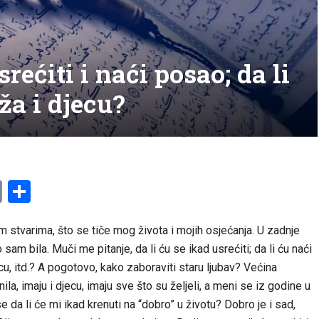
srećiti i naći posao; da li
ža i djecu?
am
l
ssenger
Copy
Share
Link
 stvarima, što se tiče mog života i mojih osjećanja. U zadnje
am bila. Muči me pitanje, da li ću se ikad usrećiti; da li ću naći
ecu, itd.? A pogotovo, kako zaboraviti staru ljubav? Većina
ila, imaju i djecu, imaju sve što su željeli, a meni se iz godine u
da li će mi ikad krenuti na “dobro” u životu? Dobro je i sad,