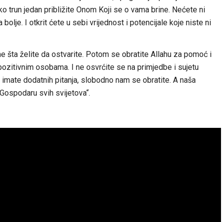
ko trun jedan približite Onom Koji se o vama brine. Nećete ni
a bolje. I otkrit ćete u sebi vrijednost i potencijale koje niste ni
e šta želite da ostvarite. Potom se obratite Allahu za pomoć i
 pozitivnim osobama. I ne osvrćite se na primjedbe i sujetu
i imate dodatnih pitanja, slobodno nam se obratite. A naša
 Gospodaru svih svijetova“.