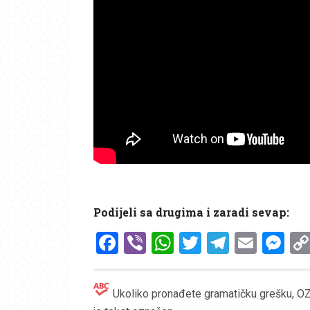
Podijeli sa drugima i zaradi sevap:
Facebook
Viber
WhatsApp
Twitter
Telegr
Emai
Me
Ukoliko pronađete gramatičku grešku, OZN