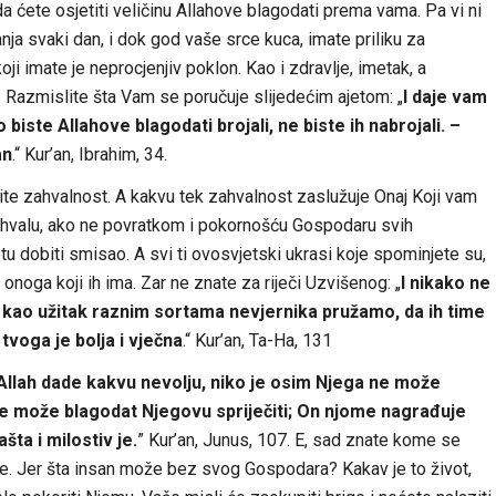
 ćete osjetiti veličinu Allahove blagodati prema vama. Pa vi ni
nja svaki dan, i dok god vaše srce kuca, imate priliku za
ji imate je neprocjenjiv poklon. Kao i zdravlje, imetak, a
cu. Razmislite šta Vam se poručuje slijedećim ajetom: „
I daje vam
biste Allahove blagodati brojali, ne biste ih nabrojali. –
an
.“ Kur’an, Ibrahim, 34.
te zahvalnost. A kakvu tek zahvalnost zaslužuje Onaj Koji vam
 zahvalu, ako ne povratkom i pokornošću Gospodaru svih
u dobiti smisao. A svi ti ovosvjetski ukrasi koje spominjete su,
 onoga koji ih ima. Zar ne znate za riječi Uzvišenog: „
I nikako ne
i kao užitak raznim sortama nevjernika pružamo, da ih time
voga je bolja i vječna
.“ Kur’an, Ta-Ha, 131
 Allah dade kakvu nevolju, niko je osim Njega ne može
o ne može blagodat Njegovu spriječiti; On njome nagrađuje
ta i milostiv je.
” Kur’an, Junus, 107. E, sad znate kome se
eme. Jer šta insan može bez svog Gospodara? Kakav je to život,