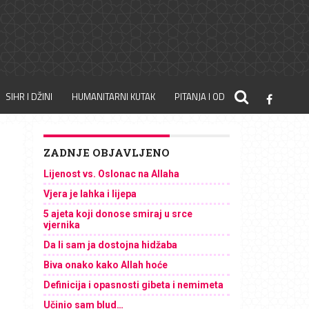
SIHR I DŽINI
HUMANITARNI KUTAK
PITANJA I ODGOVORI
ZADNJE OBJAVLJENO
Lijenost vs. Oslonac na Allaha
Vjera je lahka i lijepa
5 ajeta koji donose smiraj u srce
vjernika
Da li sam ja dostojna hidžaba
Biva onako kako Allah hoće
Definicija i opasnosti gibeta i nemimeta
Učinio sam blud…