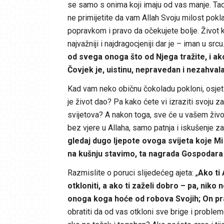
se samo s onima koji imaju od vas manje. Tada
ne primijetite da vam Allah Svoju milost pokla
popravkom i pravo da očekujete bolje. Život ko
najvažniji i najdragocjeniji dar je – iman u sr
od svega onoga što od Njega tražite, i ako 
Čovjek je, uistinu, nepravedan i nezahval
Kad vam neko običnu čokoladu pokloni, osjeti
je život dao? Pa kako ćete vi izraziti svoju
svijetova? A nakon toga, sve će u vašem život
bez vjere u Allaha, samo patnja i iskušenje za
gledaj dugo ljepote ovoga svijeta koje M
na kušnju stavimo, ta nagrada Gospodara t
Razmislite o poruci slijedećeg ajeta: „
Ako ti
otkloniti, a ako ti zaželi dobro – pa, nik
onoga koga hoće od robova Svojih; On praš
obratiti da od vas otkloni sve brige i probl