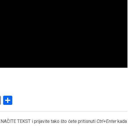
am
l
ssenger
Copy
Share
Link
AČITE TEKST i prijavite tako što ćete pritisnuti
Ctrl+Enter
kada