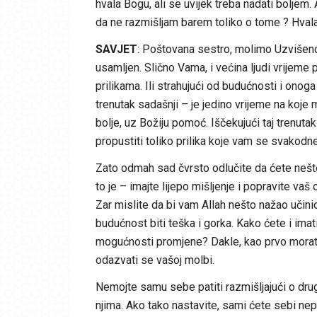
hvala Bogu, ali se uvijek treba nadati boljem.
da ne razmišljam barem toliko o tome ? Hvala
SAVJET
: Poštovana sestro, molimo Uzvišenog
usamljen. Slično Vama, i većina ljudi vrijeme p
prilikama. Ili strahujući od budućnosti i onog
trenutak sadašnji – je jedino vrijeme na koje
bolje, uz Božiju pomoć. Iščekujući taj trenutak
propustiti toliko prilika koje vam se svakodn
Zato odmah sad čvrsto odlučite da ćete nešto 
to je – imajte lijepo mišljenje i popravite va
Zar mislite da bi vam Allah nešto nažao učinio
budućnost biti teška i gorka. Kako ćete i im
mogućnosti promjene? Dakle, kao prvo morate 
odazvati se vašoj molbi.
Nemojte samu sebe patiti razmišljajući o drug
njima. Ako tako nastavite, sami ćete sebi nep