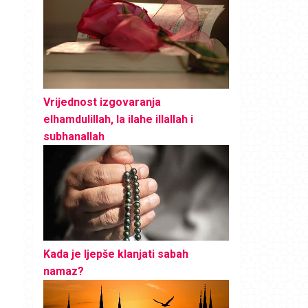
Vrijednost izgovaranja
elhamdulillah, la ilahe illallah i
subhanallah
Kada je ljepše klanjati sabah
namaz?