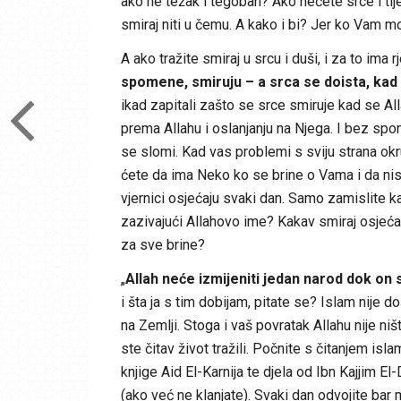
ako ne težak i tegoban? Ako nećete srce i tije
smiraj niti u čemu. A kako i bi? Jer ko Vam 
A ako tražite smiraj u srcu i duši, i za to ima rj
spomene, smiruju – a srca se doista, kad
ikad zapitali zašto se srce smiruje kad se Al
prema Allahu i oslanjanju na Njega. I bez s
se slomi. Kad vas problemi s sviju strana okr
ćete da ima Neko ko se brine o Vama i da nist
vjernici osjećaju svaki dan. Samo zamislite k
zazivajući Allahovo ime? Kakav smiraj osjeća 
za sve brine?
„
Allah neće izmijeniti jedan narod dok on
i šta ja s tim dobijam, pitate se? Islam nije 
na Zemlji. Stoga i vaš povratak Allahu nije ni
ste čitav život tražili. Počnite s čitanjem isl
knjige Aid El-Karnija te djela od Ibn Kajjim 
(ako već ne klanjate). Svaki dan odvojite bar