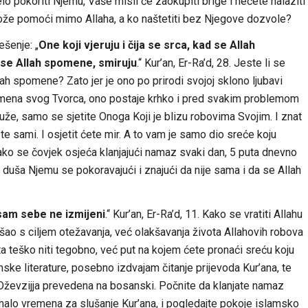
lo pokoriti Njemu, Vaše misli će zaokupiti brige i nećete nalaziti
može pomoći mimo Allaha, a ko naštetiti bez Njegove dozvole?
ešenje: „
One koji vjeruju i čija se srca, kad se Allah
 se Allah spomene, smiruju
.“ Kur’an, Er-Ra’d, 28. Jeste li se
lah spomene? Zato jer je ono po prirodi svojoj sklono ljubavi
pomena svog Tvorca, ono postaje krhko i pred svakim problemom
uže, samo se sjetite Onoga Koji je blizu robovima Svojim. I znat
e sami. I osjetit ćete mir. A to vam je samo dio sreće koju
ako se čovjek osjeća klanjajući namaz svaki dan, 5 puta dnevno
duša Njemu se pokoravajući i znajući da nije sama i da se Allah
 sam sebe ne izmijeni
.“ Kur’an, Er-Ra’d, 11. Kako se vratiti Allahu
došao s ciljem otežavanja, već olakšavanja života Allahovih robova
šta teško niti tegobno, već put na kojem ćete pronaći sreću koju
amske literature, posebno izdvajam čitanje prijevoda Kur’ana, te
El-Dževzijja prevedena na bosanski. Počnite da klanjate namaz
 malo vremena za slušanje Kur’ana, i pogledajte pokoje islamsko