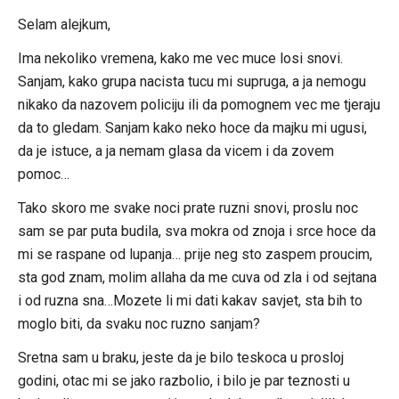
Selam alejkum,
Ima nekoliko vremena, kako me vec muce losi snovi.
Sanjam, kako grupa nacista tucu mi supruga, a ja nemogu
nikako da nazovem policiju ili da pomognem vec me tjeraju
da to gledam. Sanjam kako neko hoce da majku mi ugusi,
da je istuce, a ja nemam glasa da vicem i da zovem
pomoc…
Tako skoro me svake noci prate ruzni snovi, proslu noc
sam se par puta budila, sva mokra od znoja i srce hoce da
mi se raspane od lupanja… prije neg sto zaspem proucim,
sta god znam, molim allaha da me cuva od zla i od sejtana
i od ruzna sna…Mozete li mi dati kakav savjet, sta bih to
moglo biti, da svaku noc ruzno sanjam?
Sretna sam u braku, jeste da je bilo teskoca u prosloj
godini, otac mi se jako razbolio, i bilo je par teznosti u