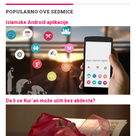
POPULARNO OVE SEDMICE
Islamske Android aplikacije
Da li se Kur´an može učiti bez abdesta?