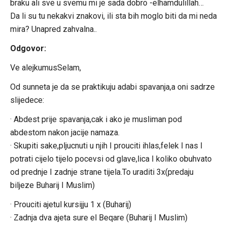
braku ali sve u svemu mi je sada dobro -elhamdulillah…
Da li su tu nekakvi znakovi, ili sta bih moglo biti da mi neda
mira? Unapred zahvalna..
Odgovor:
Ve alejkumusSelam,
Od sunneta je da se praktikuju adabi spavanja,a oni sadrze
slijedece:
· Abdest prije spavanja,cak i ako je musliman pod
abdestom nakon jacije namaza.
· Skupiti sake,pljucnuti u njih I prouciti ihlas,felek I nas I
potrati cijelo tijelo pocevsi od glave,lica I koliko obuhvato
od prednje I zadnje strane tijela.To uraditi 3x(predaju
biljeze Buharij I Muslim)
· Prouciti ajetul kursijju 1 x (Buharij)
· Zadnja dva ajeta sure el Beqare (Buharij I Muslim)