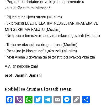
· Pogledati i dodatne dove koje su spomenute u
knjizici*Zastita muslimana*
· Pljucnuti na lijevu stranu (Muslim)
· 3x prouciti EUZU BILLAHIMINESSEJTANIRRADZIM VE
MIN SERRI MA RAEJTU (Muslim)
· Ne treba o tim ruznim snovima nikome govoriti (Muslim)
· Treba se okrenuti na drugu stranu (Muslim)
· Pozeljno je klanjati nafilu,ako zeli (Muslim)
· Moli Allaha u dovama da te zastiti od svakog vida zla
A Allah najbolje zna!
prof. Jasmin Djanan!
Podijeli sa drugima i zaradi sevap:
Facebook
Viber
WhatsApp
Twitter
Telegram
Email
Messenge
Copy
Shar