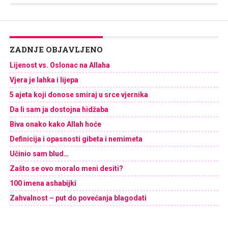
Link
ZADNJE OBJAVLJENO
Lijenost vs. Oslonac na Allaha
Vjera je lahka i lijepa
5 ajeta koji donose smiraj u srce vjernika
Da li sam ja dostojna hidžaba
Biva onako kako Allah hoće
Definicija i opasnosti gibeta i nemimeta
Učinio sam blud…
Zašto se ovo moralo meni desiti?
100 imena ashabijki
Zahvalnost – put do povećanja blagodati