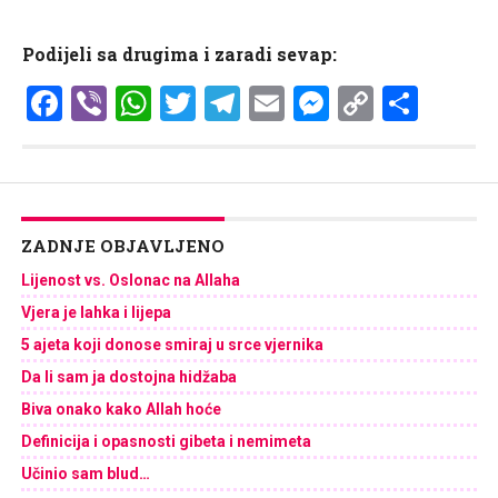
Podijeli sa drugima i zaradi sevap:
Facebook
Viber
WhatsApp
Twitter
Telegram
Email
Messenge
Copy
Shar
Link
ZADNJE OBJAVLJENO
Lijenost vs. Oslonac na Allaha
Vjera je lahka i lijepa
5 ajeta koji donose smiraj u srce vjernika
Da li sam ja dostojna hidžaba
Biva onako kako Allah hoće
Definicija i opasnosti gibeta i nemimeta
Učinio sam blud…