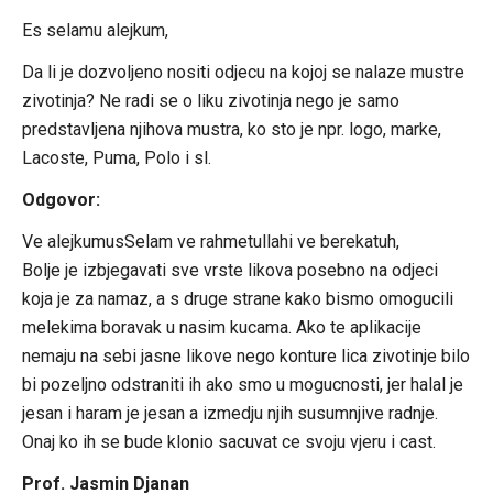
Es selamu alejkum,
Da li je dozvoljeno nositi odjecu na kojoj se nalaze mustre
zivotinja? Ne radi se o liku zivotinja nego je samo
predstavljena njihova mustra, ko sto je npr. logo, marke,
Lacoste, Puma, Polo i sl.
Odgovor:
Ve alejkumusSelam ve rahmetullahi ve berekatuh,
Bolje je izbjegavati sve vrste likova posebno na odjeci
koja je za namaz, a s druge strane kako bismo omogucili
melekima boravak u nasim kucama. Ako te aplikacije
nemaju na sebi jasne likove nego konture lica zivotinje bilo
bi pozeljno odstraniti ih ako smo u mogucnosti, jer halal je
jesan i haram je jesan a izmedju njih susumnjive radnje.
Onaj ko ih se bude klonio sacuvat ce svoju vjeru i cast.
Prof. Jasmin Djanan