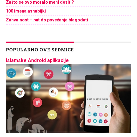
Zašto se ovo moralo meni desiti?
100 imena ashabijki
Zahvalnost – put do povećanja blagodati
POPULARNO OVE SEDMICE
Islamske Android aplikacije