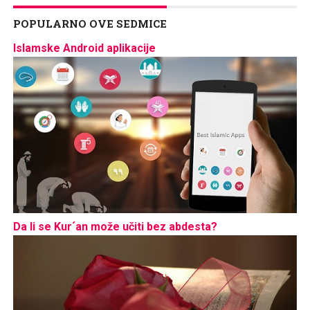
POPULARNO OVE SEDMICE
Islamske Android aplikacije
Da li se Kur´an može učiti bez abdesta?