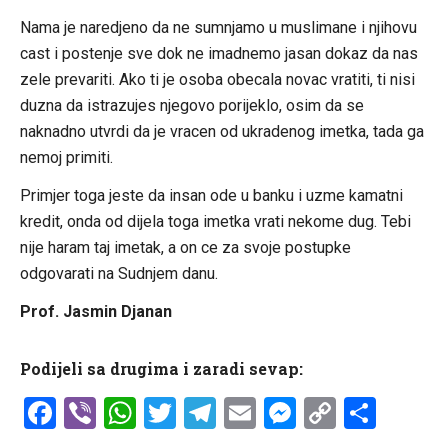
Nama je naredjeno da ne sumnjamo u muslimane i njihovu
cast i postenje sve dok ne imadnemo jasan dokaz da nas
zele prevariti. Ako ti je osoba obecala novac vratiti, ti nisi
duzna da istrazujes njegovo porijeklo, osim da se
naknadno utvrdi da je vracen od ukradenog imetka, tada ga
nemoj primiti.
Primjer toga jeste da insan ode u banku i uzme kamatni
kredit, onda od dijela toga imetka vrati nekome dug. Tebi
nije haram taj imetak, a on ce za svoje postupke
odgovarati na Sudnjem danu.
Prof. Jasmin Djanan
Podijeli sa drugima i zaradi sevap:
Facebook
Viber
WhatsApp
Twitter
Telegram
Email
Messenge
Copy
Shar
Link