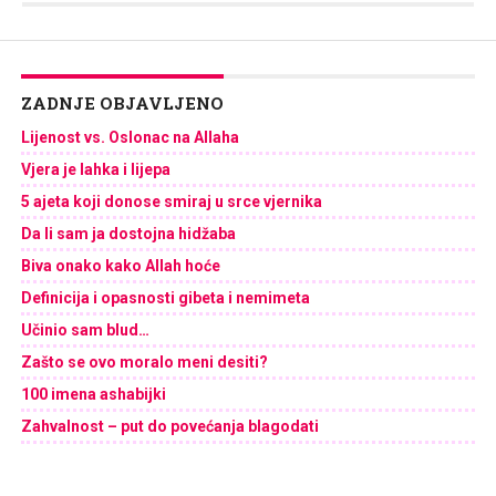
ZADNJE OBJAVLJENO
Lijenost vs. Oslonac na Allaha
Vjera je lahka i lijepa
5 ajeta koji donose smiraj u srce vjernika
Da li sam ja dostojna hidžaba
Biva onako kako Allah hoće
Definicija i opasnosti gibeta i nemimeta
Učinio sam blud…
Zašto se ovo moralo meni desiti?
100 imena ashabijki
Zahvalnost – put do povećanja blagodati