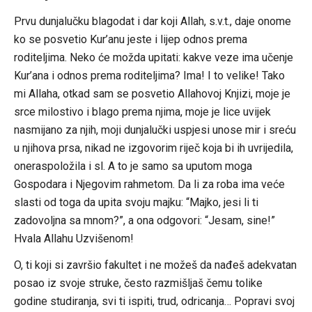
Prvu dunjalučku blagodat i dar koji Allah, s.v.t., daje onome
ko se posvetio Kur’anu jeste i lijep odnos prema
roditeljima. Neko će možda upitati: kakve veze ima učenje
Kur’ana i odnos prema roditeljima? Ima! I to velike! Tako
mi Allaha, otkad sam se posvetio Allahovoj Knjizi, moje je
srce milostivo i blago prema njima, moje je lice uvijek
nasmijano za njih, moji dunjalučki uspjesi unose mir i sreću
u njihova prsa, nikad ne izgovorim riječ koja bi ih uvrijedila,
oneraspoložila i sl. A to je samo sa uputom moga
Gospodara i Njegovim rahmetom. Da li za roba ima veće
slasti od toga da upita svoju majku: “Majko, jesi li ti
zadovoljna sa mnom?”, a ona odgovori: “Jesam, sine!”
Hvala Allahu Uzvišenom!
O, ti koji si završio fakultet i ne možeš da nađeš adekvatan
posao iz svoje struke, često razmišljaš čemu tolike
godine studiranja, svi ti ispiti, trud, odricanja… Popravi svoj