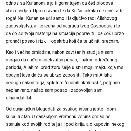
odnos sa Kur’anom, a ja ti garantujem da ćeš plodove
ubrzo vidjeti. Upozoravam te da Kur’an nikako ne učiš radi
toga! Ne! Kur’an se uči samo i isključivo radi Allahovog
zadovoljstva, ali je jedna od nagrada tvog Gospodara i to
da će se tvoja materijalna situacija popraviti i da ćeš ubrzo
pronaći posao i rizk – opskrbu koji će te učiniti srećnim.
Kao i većina omladine, nakon završenih studija nisam
mogao da nađem adekvatan posao, i nakon određenog
perioda, Allah mi pred zoru šalje u snu moju majku koja me
obavještava da ću se ubrzo zaposliti. Tako mi Allaha,
nedugo nakon toga, spletom “čudnih okolnosti”, potpuno
neplanirano, našao sam posao i zadovoljan sam,
elhamdulillah.
Od dunjalučkih blagodati za svakog insana jeste i dom,
kuća ili stan. U današnjem vremenu većina omladine
stanuje kod svojih roditelja ili pod kiriju, a o kupovini nekog