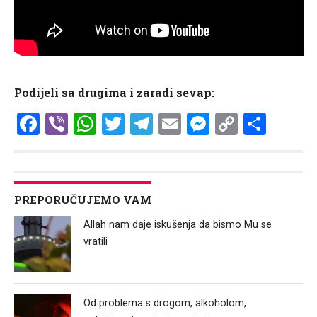
Podijeli sa drugima i zaradi sevap:
Facebook
Viber
WhatsApp
Twitter
Telegram
Email
Messenge
Copy
Shar
Link
PREPORUČUJEMO VAM
Allah nam daje iskušenja da bismo Mu se
vratili
Od problema s drogom, alkoholom,