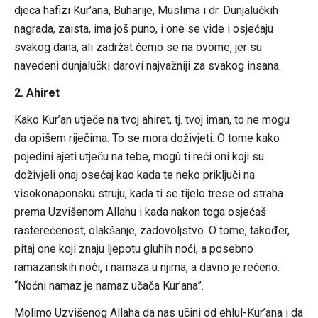
djeca hafizi Kur’ana, Buharije, Muslima i dr. Dunjalučkih
nagrada, zaista, ima još puno, i one se vide i osjećaju
svakog dana, ali zadržat ćemo se na ovome, jer su
navedeni dunjalučki darovi najvažniji za svakog insana.
2. Ahiret
Kako Kur’an utječe na tvoj ahiret, tj. tvoj iman, to ne mogu
da opišem riječima. To se mora doživjeti. O tome kako
pojedini ajeti utječu na tebe, mogû ti reći oni koji su
doživjeli onaj osećaj kao kada te neko priključi na
visokonaponsku struju, kada ti se tijelo trese od straha
prema Uzvišenom Allahu i kada nakon toga osjećaš
rasterećenost, olakšanje, zadovoljstvo. O tome, također,
pitaj one koji znaju ljepotu gluhih noći, a posebno
ramazanskih noći, i namaza u njima, a davno je rečeno:
“Noćni namaz je namaz učača Kur’ana”.
Molimo Uzvišenog Allaha da nas učini od ehlul-Kur’ana i da