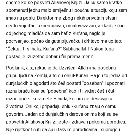
onome ko se posveti Allahovoj Knjizi. Ja ću samo kratko
spomenuti jednu malo smiješnu i poučnu situaciju koju sam
imao na poslu. Direktor me zbog nekih privatnih stvari
često vrijeđao, uznemiravao, omalovažavao, ali kad je čuo
od jednog mladića da sam hafiz Kur’ana, naglo je
pocrvenjeo, počeo da guta pljuvačku i drhtavo me upitao:
“Čekaj… ti si hafiz Kur’ana?“ Subhanallah! Nakon toga,
postao je izuzetno dobar i fin prema meni”
Poslanik, a.s., rekao je da Uzvišeni Allah ima posebnu
grupu ljudi na Zemlji, a to su ehlul-Kur’an. Pa je i to jedna od
dunjalučkih blagodati što ćeš postati “poseban” i upoznati
raznu braću koja su “posebna” kao i ti, vidjet ćeš i čuti
razne priče i keramete – čuda, koji im se dešavaju u
životima. Oni koji pripadaju ehlul-Kur’anu znaju o čemu
govorim. Jedan od dunjalučkih darova onima koji su se
posvetili Allahovoj Knjizi jeste i zdrava i pokorna porodica.
Nije rijetkost čuti da su u takvim porodicama i supruge i