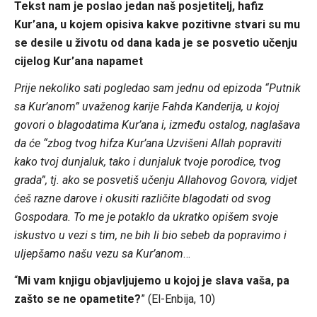
Tekst nam je poslao jedan naš posjetitelj, hafiz
Kur’ana, u kojem opisiva kakve pozitivne stvari su mu
se desile u životu od dana kada je se posvetio učenju
cijelog Kur’ana napamet
Prije nekoliko sati pogledao sam jednu od epizoda “Putnik
sa Kur’anom” uvaženog karije Fahda Kanderija, u kojoj
govori o blagodatima Kur’ana i, između ostalog, naglašava
da će “zbog tvog hifza Kur’ana Uzvišeni Allah popraviti
kako tvoj dunjaluk, tako i dunjaluk tvoje porodice, tvog
grada”, tj. ako se posvetiš učenju Allahovog Govora, vidjet
ćeš razne darove i okusiti različite blagodati od svog
Gospodara. To me je potaklo da ukratko opišem svoje
iskustvo u vezi s tim, ne bih li bio sebeb da popravimo i
uljepšamo našu vezu sa Kur’anom
…
“
Mi vam knjigu objavljujemo u kojoj je slava vaša, pa
zašto se ne opametite?
” (El-Enbija, 10)