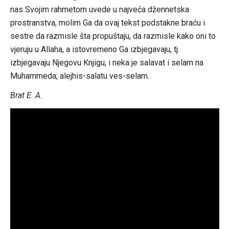
nas Svojim rahmetom uvede u najveća džennetska
prostranstva, molim Ga da ovaj tekst podstakne braću i
sestre da razmisle šta propuštaju, da razmisle kako oni to
vjeruju u Allaha, a istovremeno Ga izbjegavaju, tj.
izbjegavaju Njegovu Knjigu, i neka je salavat i selam na
Muhammeda, alejhis-salatu ves-selam.
Brat E. A.