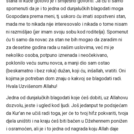
stana ili kuće gotovo je i smiješno govoriti. Ja ću ti samo
spomenuti da je i to jedna od dunjalučkih blagodati moga
Gospodara prema meni, tj. uskoro ću imati sopstveni stan,
mada me to nikada nije interesovalo i nikada o tome nisam
ni razmišljao (jer imam svoju sobu kod roditelja). Spomenut
ću ti samo da novac za stan ne bih mogao da zaradim ni
za desetine godina rada u našim uslovima, već mi je
nekoliko osoba, potpuno iznenada i neočekivano,
poklonilo veću sumu novca, a manji dio sam ostao
(beskamatno i bez roka) dužan, koji ću, inšallah, vratiti. Oni
kojima je potreban dom znaju o kakvoj se blagodati radi.
Hvala Uzvišenom Allahu!
Jedna od dunjalučkih blagodati koje ćeš dobiti, uz Allahovu
dozvolu, jeste i ugled kod ljudi. Još jedanput te podsjećam
da Kur’an ne učiš radi toga, jer će to tvoj hifz pokvariti, tvoja
djela uništiti i na kraju ćeš biti bačen u Džehennem ponižen
i osramoćen, ali je i to jedna od nagrada koju Allah daje