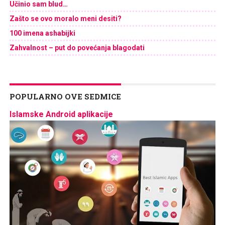
Učinio sam blud…
Zašto se ovo moralo meni desiti?
100 imena ashabijki
Zahvalnost – put do povećanja blagodati
POPULARNO OVE SEDMICE
Islamske Android aplikacije