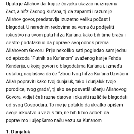
Uputa je Allahov dar koji je čovjeku ukazao neizmjernu
čast, a hifz časnog Kur’ana, tj. da zapamti i razumije
Allahov govor, predstavlja izuzetno veliku počast i
blagodat. U narednim redovima sa vama ću podijeliti
iskustvo na svom putu hifza Kur’ana, kako bih time braću i
sestre podstaknuo da poprave svoj odnos prema
Allahovom Govoru. Prije nekoliko sati pogledao sam jednu
od epizoda “Putnik sa Kur’anom” uvaženog karije Fahda
Kanderija, u kojoj govori o blagodatima Kur’ana i, između
ostalog, naglašava da će “zbog tvog hifza Kur’ana Uzvišeni
Allah popraviti kako tvoj dunjaluk, tako i dunjaluk tvoje
porodice, tvog grada”, tj. ako se posvetiš učenju Allahovog
Govora, vidjet ćeš razne darove i okusiti različite blagodati
od svog Gospodara. To me je potaklo da ukratko opišem
svoje iskustvo u vezi s tim, ne bih li bio sebeb da
popravimo i uljepšamo našu vezu sa Kur’anom.
1. Dunjaluk