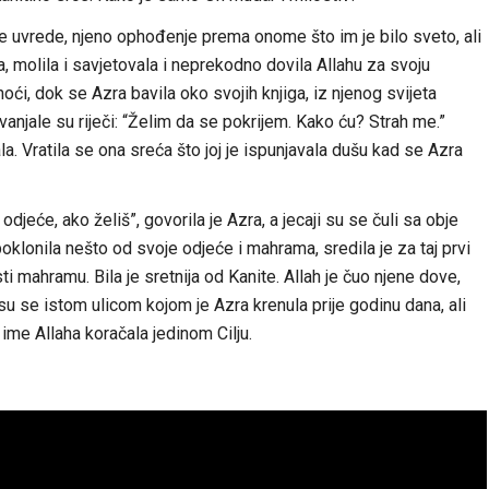
ene uvrede, njeno ophođenje prema onome što im je bilo sveto, ali
a, molila i savjetovala i neprekodno dovila Allahu za svoju
oći, dok se Azra bavila oko svojih knjiga, iz njenog svijeta
anjale su riječi: “Želim da se pokrijem. Kako ću? Strah me.”
a. Vratila se ona sreća što joj je ispunjavala dušu kad se Azra
odjeće, ako želiš”, govorila je Azra, a jecaji su se čuli sa obje
 poklonila nešto od svoje odjeće i mahrama, sredila je za taj prvi
 mahramu. Bila je sretnija od Kanite. Allah je čuo njene dove,
su se istom ulicom kojom je Azra krenula prije godinu dana, ali
ime Allaha koračala jedinom Cilju.