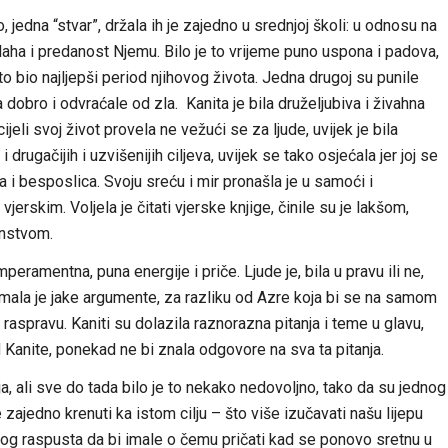
jedna “stvar”, držala ih je zajedno u srednjoj školi: u odnosu na
llaha i predanost Njemu. Bilo je to vrijeme puno uspona i padova,
 to bio najljepši period njihovog života. Jedna drugoj su punile
 dobro i odvraćale od zla. Kanita je bila druželjubiva i živahna
ijeli svoj život provela ne vežući se za ljude, uvijek je bila
rugačijih i uzvišenijih ciljeva, uvijek se tako osjećala jer joj se
ja i besposlica. Svoju sreću i mir pronašla je u samoći i
erskim. Voljela je čitati vjerske knjige, činile su je lakšom,
instvom.
mperamentna, puna energije i priče. Ljude je, bila u pravu ili ne,
. Imala je jake argumente, za razliku od Azre koja bi se na samom
 raspravu. Kaniti su dolazila raznorazna pitanja i teme u glavu,
d Kanite, ponekad ne bi znala odgovore na sva ta pitanja.
ja, ali sve do tada bilo je to nekako nedovoljno, tako da su jednog
 zajedno krenuti ka istom cilju – što više izučavati našu lijepu
nog raspusta da bi imale o čemu pričati kad se ponovo sretnu u