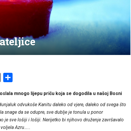
ateljice
am
l
ssenger
Copy
Share
Link
oslala mnogo lijepu priču koja se dogodila u našoj Bosni
i i dunjaluk odvukoše Kanitu daleko od vjere, daleko od svega što
mala snage da se odupre, sve dublje je tonula u ponor
je sve lošiji i lošiji. Nerijetko bi njihovo druženje završavalo
 voljela Azru…
…