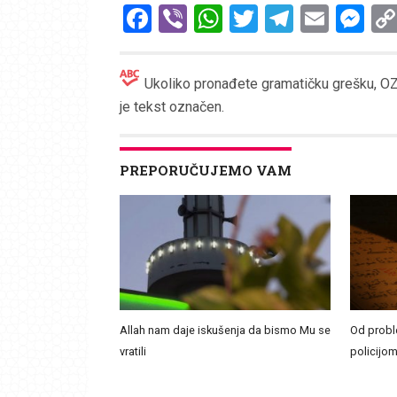
Facebook
Viber
WhatsApp
Twitter
Telegr
Emai
Me
Ukoliko pronađete gramatičku grešku, OZN
je tekst označen.
PREPORUČUJEMO VAM
Allah nam daje iskušenja da bismo Mu se
Od probl
vratili
policijom