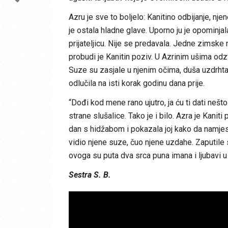
Azru je sve to boljelo: Kanitino odbijanje, nj
je ostala hladne glave. Uporno ju je opominjal
prijateljicu. Nije se predavala. Jedne zimske n
probudi je Kanitin poziv. U Azrinim ušima odzv
Suze su zasjale u njenim očima, duša uzdrhtal
odlučila na isti korak godinu dana prije.
“Dođi kod mene rano ujutro, ja ću ti dati nešto 
strane slušalice. Tako je i bilo. Azra je Kaniti
dan s hidžabom i pokazala joj kako da namjesti
vidio njene suze, čuo njene uzdahe. Zaputile 
ovoga su puta dva srca puna imana i ljubavi u 
Sestra S. B.