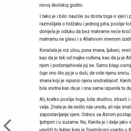
novoj školskoj godini.
I tako je i bilo: naučile su dosta toga o vjeri 
razmišljala o hidžabu i jednog jutra, poslije
donijela je odluku da bez mahrame neće kročiti
mahramu na glavu i s Allahovim imenom izašla 
Koračala je niz ulicu, puna imana, ljubavi, sreć
kao da je tek od majke rođena, kao da ju je Al
njom i podsmjehivala joj se. Samo blagi osmije
čuje ono što joj je u duši, da vide njenu sreć
imana koji je ispunio njenu unutrašnjost. Kan
bila sretna kao da je i ona sama ispunila tu d
Ali, kratko poslije toga, loše društvo, strast
valja. Znala je da nešto nije uredu, ali nije i
zapostavljanja vjere. Odnos sa Azrom postajao j
ljutnjom i u suzama. No, Kanita je i dalje ja
ugušiti tu ljubav koju je Svemilosni usadio u 