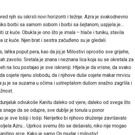
i pred njih su iskrsli novi horizonti i težnje. Azra je svakodnevno
 toliko borbi sa samom sobom i borbi sa šejtanom, uspjela je…
 iz kuće. Obukla je ono što je imala – hlače i tuniku, stavila
iz kuće. Njen brat i sestra začuđeno su je gledali.
e, lahka poput pera, kao da joj je Milostivi oprostio sve grijehe,
lah zavolio. Sretala je znana i neznana lica koja su se okretala za
h na licu postajao je sve iskreniji. Htjela je da vrisne, da svako
u, da osjete njenu slobodu, da i njihove duše osjete makar mrvicu
ita ju je sa suzama u očima i ustreptalom dušom snažno zagrlila i
užnost.
i i dunjaluk odvukoše Kanitu daleko od vjere, daleko od svega što
mala snage da se odupre, sve dublje je tonula u ponor
e sve lošiji i lošiji. Nerijetko bi njihovo druženje završavalo
ko voljela Azru… Uprkos svemu što se dešavalo, niko nije mogao
Kanitino srce. Kako je samo On mudar i milostiv!