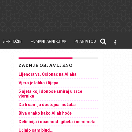
SIHR I DŽINI
HUMANITARNI KUTAK
PITANJA I ODGOVORI
ZADNJE OBJAVLJENO
Lijenost vs. Oslonac na Allaha
Vjera je lahka i lijepa
5 ajeta koji donose smiraj u srce
vjernika
Da li sam ja dostojna hidžaba
Biva onako kako Allah hoće
Definicija i opasnosti gibeta i nemimeta
Učinio sam blud…