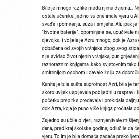
Bilo je mnogo razlike među njima dvjema… No, 
ostale učenike, jedino su one imale vjeru u A
svađa i pomirenja, suza i smijeha. Ali, ipak je
“životne baterije”, opominjale se, upućivale na
djevojka, i voljela je Azru mnogo, dok je Azra c
odbačena od svojih vršnjaka zbog svog stida i d
nije sviđao život njenih vršnjaka, pun griješen
raznoraznim knjigama, kako svjetovnim tako i vj
smirenijom osobom i davale želju za dobroč
Kanita je bila sušta suprotnost Azri, bila je te
skoro uvijek uspijevala pobijediti u raspravi
početku prepirke predavala i prekidala daljnju
dok Azra, koja je puno više knjiga pročitala o
Zajedno su učile o vjeri, razmjenjivale mišljen
dana, pred kraj školske godine, odlučile da će
vjeru. To im je bila domaća zadaća preko ljet