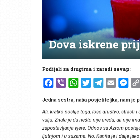
Dova iskrene prij
Podijeli sa drugima i zaradi sevap:
Facebook
Viber
WhatsApp
Twitter
Telegr
Emai
Me
Jedna sestra, naša posjetiteljka, nam je p
Ali, kratko poslije toga, loše društvo, strast
valja. Znala je da nešto nije uredu, ali nije i
zapostavljanja vjere. Odnos sa Azrom postajao 
ljutnjom i u suzama. No, Kanita je i dalje jako