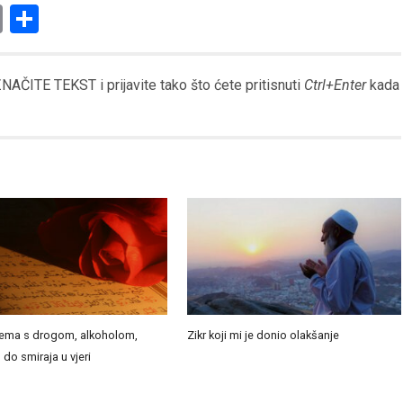
am
l
ssenger
Copy
Share
Link
AČITE TEKST i prijavite tako što ćete pritisnuti
Ctrl+Enter
kada
ema s drogom, alkoholom,
Zikr koji mi je donio olakšanje
 do smiraja u vjeri