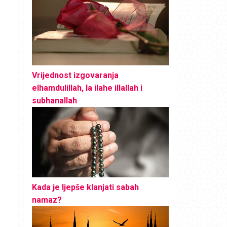
Vrijednost izgovaranja
elhamdulillah, la ilahe illallah i
subhanallah
Kada je ljepše klanjati sabah
namaz?