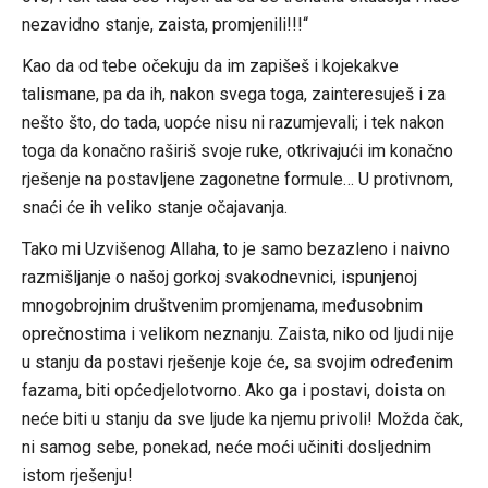
nezavidno stanje, zaista, promjenili!!!“
Kao da od tebe očekuju da im zapišeš i kojekakve
talismane, pa da ih, nakon svega toga, zainteresuješ i za
nešto što, do tada, uopće nisu ni razumjevali; i tek nakon
toga da konačno raširiš svoje ruke, otkrivajući im konačno
rješenje na postavljene zagonetne formule… U protivnom,
snaći će ih veliko stanje očajavanja.
Tako mi Uzvišenog Allaha, to je samo bezazleno i naivno
razmišljanje o našoj gorkoj svakodnevnici, ispunjenoj
mnogobrojnim društvenim promjenama, međusobnim
oprečnostima i velikom neznanju. Zaista, niko od ljudi nije
u stanju da postavi rješenje koje će, sa svojim određenim
fazama, biti općedjelotvorno. Ako ga i postavi, doista on
neće biti u stanju da sve ljude ka njemu privoli! Možda čak,
ni samog sebe, ponekad, neće moći učiniti dosljednim
istom rješenju!