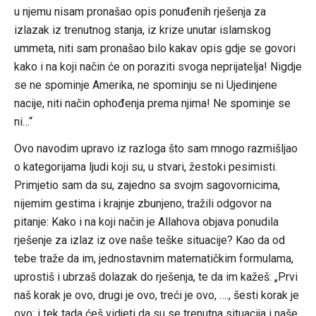
u njemu nisam pronašao opis ponuđenih rješenja za
izlazak iz trenutnog stanja, iz krize unutar islamskog
ummeta, niti sam pronašao bilo kakav opis gdje se govori
kako i na koji način će on poraziti svoga neprijatelja! Nigdje
se ne spominje Amerika, ne spominju se ni Ujedinjene
nacije, niti način ophođenja prema njima! Ne spominje se
ni…“
Ovo navodim upravo iz razloga što sam mnogo razmišljao
o kategorijama ljudi koji su, u stvari, žestoki pesimisti.
Primjetio sam da su, zajedno sa svojm sagovornicima,
nijemim gestima i krajnje zbunjeno, tražili odgovor na
pitanje: Kako i na koji način je Allahova objava ponudila
rješenje za izlaz iz ove naše teške situacije? Kao da od
tebe traže da im, jednostavnim matematičkim formulama,
uprostiš i ubrzaš dolazak do rješenja, te da im kažeš: „Prvi
naš korak je ovo, drugi je ovo, treći je ovo, …., šesti korak je
ovo; i tek tada ćeš vidjeti da su se trenutna situacija i naše