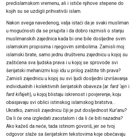
predislamskom vremenu, ali i ističe njihove stepene do
kojih su se uzdigli prihvativši islam.
Nakon svega navedenog, valja istaći da je svaki musliman
u mogućnosti da se priupita i da dobro razmisli o stanju
muslimanskih zajednica kada bi one bile dosljedne svim
islamskim propisima i njegovim simbolima. Zamisli moj
islamski brate, samo jednu društvenu zajednicu u kojoj su
zaštićena sva ljudska prava i u kojoj se sprovode svi
šerijatski mehanizmi koji idu u prilog zaštite tih prava?
Zamisli zajednicu u kojoj su svi ljudi dosljedni izvršavanja
individualnih i kolektivnih šerijatskih obaveza (ar.
fard ‘ajn
i
fard kifajeh
), u kojoj blistaju iskrenost i povjerenje, koju
obasjavaju svi oblici istinskog islamskog bratstva…
Ukratko, zamisli zajednicu čiji je put dosljednost Kur’anu?
Da li će ona izgledati zaostalom i da li će biti nazadna?
Ako kažeš da neće, tada istinom govoriš, jer se tvoj
odgovor slaže sa šerijatskim tekstovima koje obećavaju