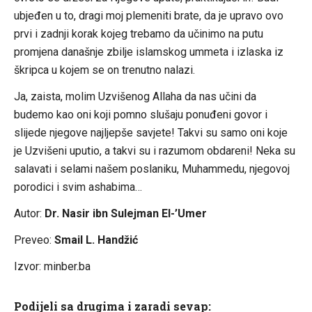
ubjeđen u to, dragi moj plemeniti brate, da je upravo ovo
prvi i zadnji korak kojeg trebamo da učinimo na putu
promjena današnje zbilje islamskog ummeta i izlaska iz
škripca u kojem se on trenutno nalazi.
Ja, zaista, molim Uzvišenog Allaha da nas učini da
budemo kao oni koji pomno slušaju ponuđeni govor i
slijede njegove najljepše savjete! Takvi su samo oni koje
je Uzvišeni uputio, a takvi su i razumom obdareni! Neka su
salavati i selami našem poslaniku, Muhammedu, njegovoj
porodici i svim ashabima…
Autor:
Dr. Nasir ibn Sulejman El-’Umer
Preveo:
Smail L. Handžić
Izvor: minber.ba
Podijeli sa drugima i zaradi sevap: