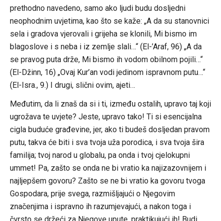
prethodno navedeno, samo ako ljudi budu dosljedni
neophodnim uvjetima, kao što se kaže: „A da su stanovnici
sela i gradova vjerovali i grijeha se klonili, Mi bismo im
blagoslove i s neba i iz zemlje slali…“ (El-’Araf, 96) „A da
se pravog puta drže, Mi bismo ih vodom obilnom pojili…“
(El-Džinn, 16) „Ovaj Kur’an vodi jedinom ispravnom putu…“
(El-Isra., 9.) I drugi, slični ovim, ajeti…
Međutim, da li znaš da si i ti, između ostalih, upravo taj koji
ugrožava te uvjete? Jeste, upravo tako! Ti si esencijalna
cigla buduće građevine, jer, ako ti budeš dosljedan pravom
putu, takva će biti i sva tvoja uža porodica, i sva tvoja šira
familija; tvoj narod u globalu, pa onda i tvoj cjelokupni
ummet! Pa, zašto se onda ne bi vratio ka najizazovnijem i
najljepšem govoru? Zašto se ne bi vratio ka govoru tvoga
Gospodara, prije svega, razmišljajući o Njegovim
značenjima i ispravno ih razumjevajući, a nakon toga i
čvrsto se držeći za Njegove upute, praktikujući ih! Budi