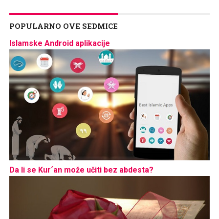
POPULARNO OVE SEDMICE
Islamske Android aplikacije
Da li se Kur´an može učiti bez abdesta?