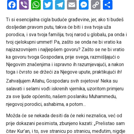
Facebook
Viber
WhatsApp
Twitter
Telegram
Email
Messenge
Copy
Shar
Link
Ti si esencijalna cigla buduće građevine, jer, ako ti budeš
dosljedan pravom putu, takva će biti i sva tvoja uža
porodica, i sva tvoja familija; tvoj narod u globalu, pa onda i
tvoj cjelokupni ummet! Pa, zašto se onda ne bi vratio ka
najizazovnijem i najljepšem govoru? Zašto se ne bi vratio
ka govoru tvoga Gospodara, prije svega, razmišljajući o
Njegovim značenjima i ispravno ih razumjevajući, a nakon
toga i čvrsto se držeći za Njegove upute, praktikujući ih!
Zahvaljujem Allahu, Gospodaru svih svjetova! Neka su
salavati i selami vođi iskrenih vjernika, uzoritom primjeru
za sve ljude općenito, našem poslaniku Muhammedu,
njegovoj porodici, ashabima, a potom…
Možda će se nekada desiti da će neki neznalica, već od
prije dokazani pesimista, zbunjeno kazati: „Prelistao sam
čitav Kur’an, i to, sve stranicu po stranicu, međutim, nigdje