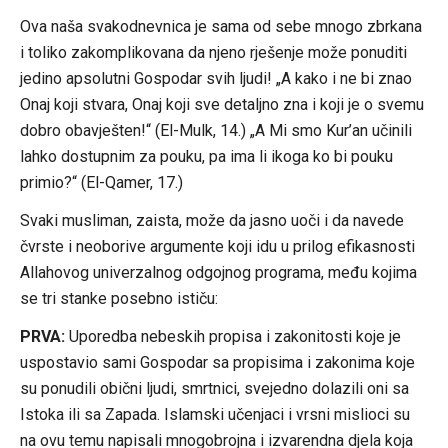
Ova naša svakodnevnica je sama od sebe mnogo zbrkana
i toliko zakomplikovana da njeno rješenje može ponuditi
jedino apsolutni Gospodar svih ljudi! „A kako i ne bi znao
Onaj koji stvara, Onaj koji sve detaljno zna i koji je o svemu
dobro obavješten!“ (El-Mulk, 14.) „A Mi smo Kur’an učinili
lahko dostupnim za pouku, pa ima li ikoga ko bi pouku
primio?“ (El-Qamer, 17.)
Svaki musliman, zaista, može da jasno uoči i da navede
čvrste i neoborive argumente koji idu u prilog efikasnosti
Allahovog univerzalnog odgojnog programa, među kojima
se tri stanke posebno ističu:
PRVA:
Uporedba nebeskih propisa i zakonitosti koje je
uspostavio sami Gospodar sa propisima i zakonima koje
su ponudili obični ljudi, smrtnici, svejedno dolazili oni sa
Istoka ili sa Zapada. Islamski učenjaci i vrsni mislioci su
na ovu temu napisali mnogobrojna i izvarendna djela koja