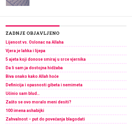
ZADNJE OBJAVLJENO
Lijenost vs. Oslonac na Allaha
Vjera je lahka i lijepa
5 ajeta koji donose smiraj u srce vjernika
Da li sam ja dostojna hidžaba
Biva onako kako Allah hoće
Definicija i opasnosti gibeta i nemimeta
Učinio sam blud…
Zašto se ovo moralo meni desiti?
100 imena ashabijki
Zahvalnost – put do povećanja blagodati