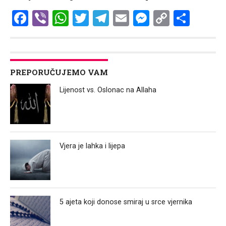
Facebook
Viber
WhatsApp
Twitter
Telegram
Email
Messenge
Copy
Shar
Link
PREPORUČUJEMO VAM
Lijenost vs. Oslonac na Allaha
Vjera je lahka i lijepa
5 ajeta koji donose smiraj u srce vjernika