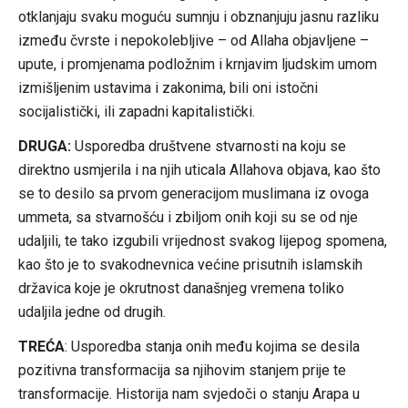
otklanjaju svaku moguću sumnju i obznanjuju jasnu razliku
između čvrste i nepokolebljive – od Allaha objavljene –
upute, i promjenama podložnim i krnjavim ljudskim umom
izmišljenim ustavima i zakonima, bili oni istočni
socijalistički, ili zapadni kapitalistički.
DRUGA:
Usporedba društvene stvarnosti na koju se
direktno usmjerila i na njih uticala Allahova objava, kao što
se to desilo sa prvom generacijom muslimana iz ovoga
ummeta, sa stvarnošću i zbiljom onih koji su se od nje
udaljili, te tako izgubili vrijednost svakog lijepog spomena,
kao što je to svakodnevnica većine prisutnih islamskih
državica koje je okrutnost današnjeg vremena toliko
udaljila jedne od drugih.
TREĆA
: Usporedba stanja onih među kojima se desila
pozitivna transformacija sa njihovim stanjem prije te
transformacije. Historija nam svjedoči o stanju Arapa u