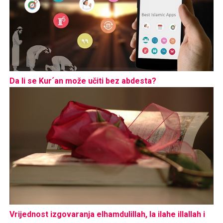
Da li se Kur´an može učiti bez abdesta?
Vrijednost izgovaranja elhamdulillah, la ilahe illallah i