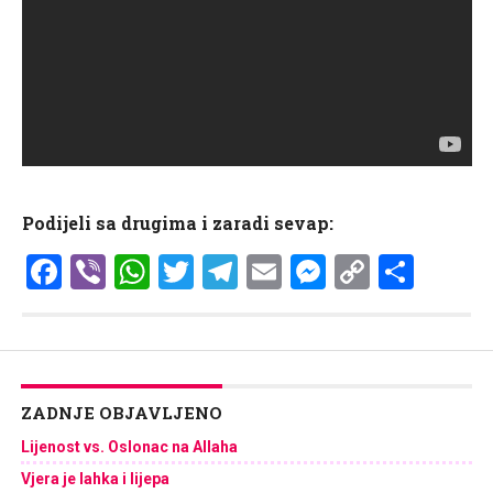
Podijeli sa drugima i zaradi sevap:
Facebook
Viber
WhatsApp
Twitter
Telegram
Email
Messenge
Copy
Shar
Link
ZADNJE OBJAVLJENO
Lijenost vs. Oslonac na Allaha
Vjera je lahka i lijepa