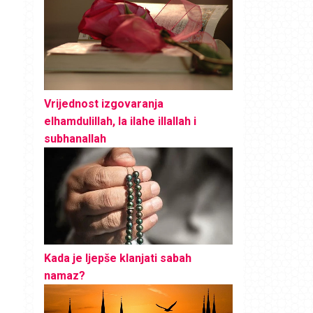
Vrijednost izgovaranja
elhamdulillah, la ilahe illallah i
subhanallah
Kada je ljepše klanjati sabah
namaz?