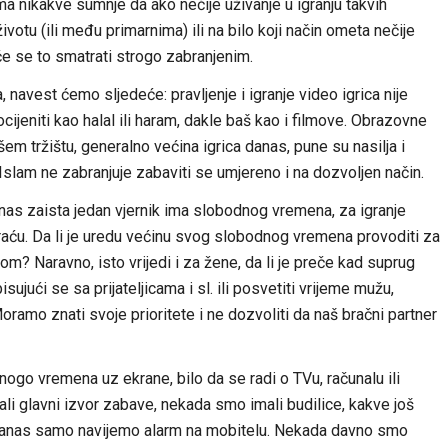
 nikakve sumnje da ako nečije uživanje u igranju takvih
ivotu (ili među primarnima) ili na bilo koji način ometa nečije
će se to smatrati strogo zabranjenim.
a, navest ćemo sljedeće: pravljenje i igranje video igrica nije
 ocijeniti kao halal ili haram, dakle baš kao i filmove. Obrazovne
em tržištu, generalno većina igrica danas, pune su nasilja i
slam ne zabranjuje zabaviti se umjereno i na dozvoljen način.
anas zaista jedan vjernik ima slobodnog vremena, za igranje
raću. Da li je uredu većinu svog slobodnog vremena provoditi za
? Naravno, isto vrijedi i za žene, da li je preče kad suprug
jući se sa prijateljicama i sl. ili posvetiti vrijeme mužu,
 Moramo znati svoje prioritete i ne dozvoliti da naš bračni partner
go vremena uz ekrane, bilo da se radi o TVu, računalu ili
li glavni izvor zabave, nekada smo imali budilice, kakve još
 danas samo navijemo alarm na mobitelu. Nekada davno smo