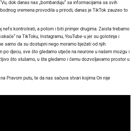
 TVu, dok danas nas „bombarduju“ sa informacijama sa svih
obodnog vremena provodila u prirodi, danas je TikTok zauzeo to
 nefs kontrolirati, a potom i biti primjer drugima. Zaista trebamo
„iskače“ na TikToku, Instagramu, YouTube-u jer su golotinja i
 ne samo da su dostupni nego moramo bježati od njih.
an po djecu, sve što gledamo utječe na neurone u našem mozgu i
žljivo što slušamo, u šta gledamo i čemu dozvoljavamo prostor u
 na Pravom putu, te da nas sačuva stvari kojima On nije