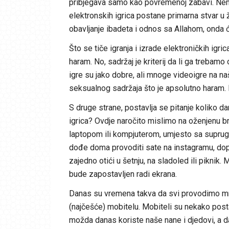
pribjegava samo kao povremenoj zabavi. Nema
elektronskih igrica postane primarna stvar u ž
obavljanje ibadeta i odnos sa Allahom, onda 
Što se tiče igranja i izrade elektroničkih igric
haram. No, sadržaj je kriterij da li ga trebamo
igre su jako dobre, ali mnoge videoigre na naš
seksualnog sadržaja što je apsolutno haram. I
S druge strane, postavlja se pitanje koliko d
igrica? Ovdje naročito mislimo na oženjenu b
laptopom ili kompjuterom, umjesto sa suprugom
dođe doma provoditi sate na instagramu, dopisu
zajedno otići u šetnju, na sladoled ili piknik.
bude zapostavljen radi ekrana.
Danas su vremena takva da svi provodimo mno
(najčešće) mobitelu. Mobiteli su nekako posta
možda danas koriste naše nane i djedovi, a