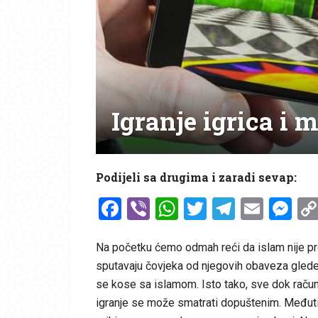
Igranje igrica i m
Podijeli sa drugima i zaradi sevap:
Facebook
Viber
WhatsApp
Twitter
Telegr
Emai
Me
Na početku ćemo odmah reći da islam nije prot
sputavaju čovjeka od njegovih obaveza glede 
se kose sa islamom. Isto tako, sve dok račun
igranje se može smatrati dopuštenim. Međuti