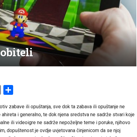
obiteli
am
l
ssenger
Copy
Share
Link
iv zabave ili opuštanja, sve dok ta zabava ili opuštanje ne
ahireta i generalno, te dok njena sredstva ne sadrže stvari koje
alne ili videoigre ne sadrže nepoželjne teme i poruke, njihovo
m, dopuštenost je ovdje uvjetovana činjenicom da se njoj