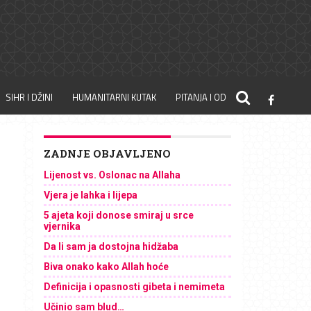
SIHR I DŽINI
HUMANITARNI KUTAK
PITANJA I ODGOVORI
ZADNJE OBJAVLJENO
Lijenost vs. Oslonac na Allaha
Vjera je lahka i lijepa
5 ajeta koji donose smiraj u srce
vjernika
Da li sam ja dostojna hidžaba
Biva onako kako Allah hoće
Definicija i opasnosti gibeta i nemimeta
Učinio sam blud…