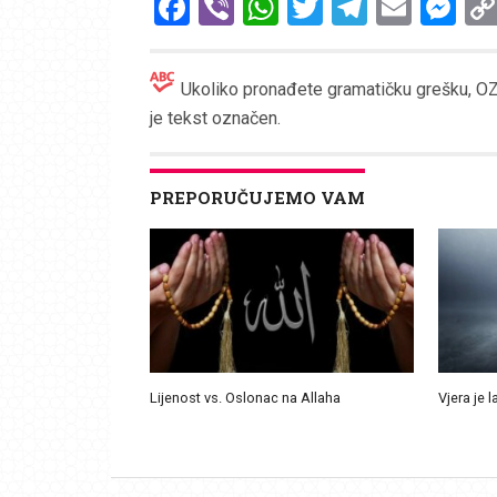
Facebook
Viber
WhatsApp
Twitter
Telegr
Emai
Me
Ukoliko pronađete gramatičku grešku, OZN
je tekst označen.
PREPORUČUJEMO VAM
Lijenost vs. Oslonac na Allaha
Vjera je l