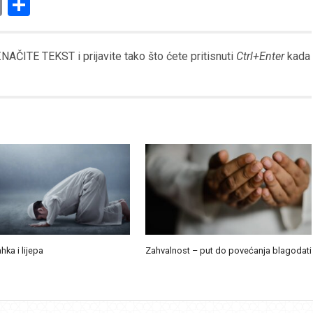
am
l
ssenger
Copy
Share
Link
AČITE TEKST i prijavite tako što ćete pritisnuti
Ctrl+Enter
kada
ahka i lijepa
Zahvalnost – put do povećanja blagodati