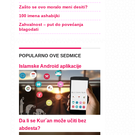
Zašto se ovo moralo meni desiti?
100 imena ashabijki
Zahvalnost – put do povećanja
blagodati
POPULARNO OVE SEDMICE
Islamske Android aplikacije
Da li se Kur´an može učiti bez
abdesta?