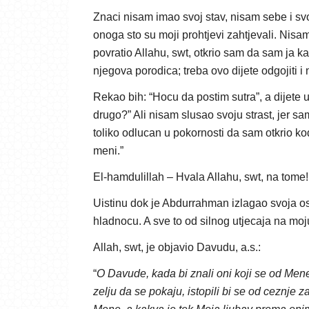
Znaci nisam imao svoj stav, nisam sebe i svoj
onoga sto su moji prohtjevi zahtjevali. Nis
povratio Allahu, swt, otkrio sam da sam ja k
njegova porodica; treba ovo dijete odgojiti i 
Rekao bih: “Hocu da postim sutra”, a dijete u
drugo?” Ali nisam slusao svoju strast, jer 
toliko odlucan u pokornosti da sam otkrio ko
meni.”
El-hamdulillah – Hvala Allahu, swt, na tome!
Uistinu dok je Abdurrahman izlagao svoja os
hladnocu. A sve to od silnog utjecaja na moju
Allah, swt, je objavio Davudu, a.s.:
“
O Davude, kada bi znali oni koji se od Men
zelju da se pokaju, istopili bi se od ceznje