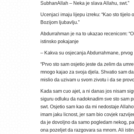
SubhanAllah – Neka je slava Allahu, swt.”
Ucenjaci imaju lijepu izreku: “Kao sto tijelo
Bozijom ljubavlju.”
Abdurrahman je na to ukazao recenicom: “Os
istinsko pokajanje
– Kakva su osjecanja Abdurrahmane, prvog
“Prvo sto sam osjetio jeste da zelim da umre
mnogo kajao za svoja djela. Shvatio sam da 
mislio da uzivam u svom zivotu i da se prov
Kada sam cuo ajet, a ni danas jos nisam si
siguru odluku da nadoknadim sve sto sam p
swt. Osjetio sam kao da mi nedostaje Allahov
imam jaku licnost, jer sam bio covjek razvije
da je dovoljno da samo pogledam nekog, pa 
ona pozeljet da razgovara sa mnom. Ali istin