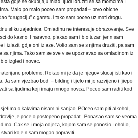
sta gdje se okupljaju mladi ljudi idruziti se sa momcima i
tima. Malo po malo poceo sam propadati – prvo obicne
dao “drugaciju” cigaretu. I tako sam poceo uzimati drogu.
dnu sliku zajednice. Omladinu ne interesuje obrazovanje. Sve
asci do kasno. I naravno, plakao sam i bio tuzan jer nisam
 i izlaziti gdje oni izlaze. Volio sam se s njima druziti, pa sam
e sa njima. Tako sam se sve vise upoznavao sa omladinom iz
u bio izgled i novac.
erijane probleme. Rekao mi je da je njegov slucaj isti kao i
Ja sam vjezbao bodi – bilding i tijelo mi je razvijeno i ljiepo
ati sa ljudima koji imaju mnogo novca. Poceo sam raditi kod
i sjelima o kakvima nisam ni sanjao. POceo sam piti alkohol,
je zdravlje je pocelo postepeno propadati. Ponasao sam se veoma
dima. Cak se i moja odjeca, kojom sam se ponosio i oholio,
 stvari koje nisam mogao popraviti.