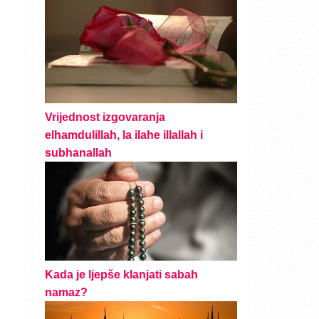
Vrijednost izgovaranja
elhamdulillah, la ilahe illallah i
subhanallah
Kada je ljepše klanjati sabah
namaz?