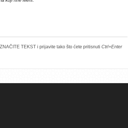
a koji hrle Meni.
“
NAČITE TEKST i prijavite tako što ćete pritisnuti
Ctrl+Enter