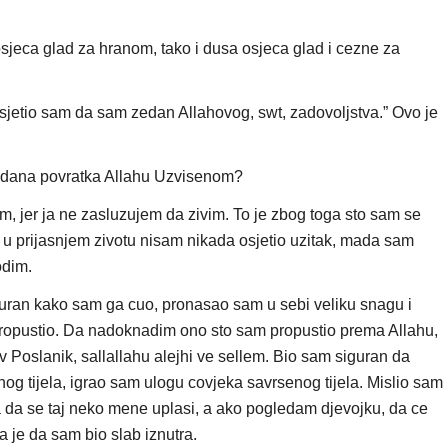
 osjeca glad za hranom, tako i dusa osjeca glad i cezne za
jetio sam da sam zedan Allahovog, swt, zadovoljstva.” Ovo je
 dana povratka Allahu Uzvisenom?
m, jer ja ne zasluzujem da zivim. To je zbog toga sto sam se
u prijasnjem zivotu nisam nikada osjetio uzitak, mada sam
odim.
guran kako sam ga cuo, pronasao sam u sebi veliku snagu i
ropustio. Da nadoknadim ono sto sam propustio prema Allahu,
 Poslanik, sallallahu alejhi ve sellem. Bio sam siguran da
nog tijela, igrao sam ulogu covjeka savrsenog tijela. Mislio sam
da se taj neko mene uplasi, a ako pogledam djevojku, da ce
a je da sam bio slab iznutra.