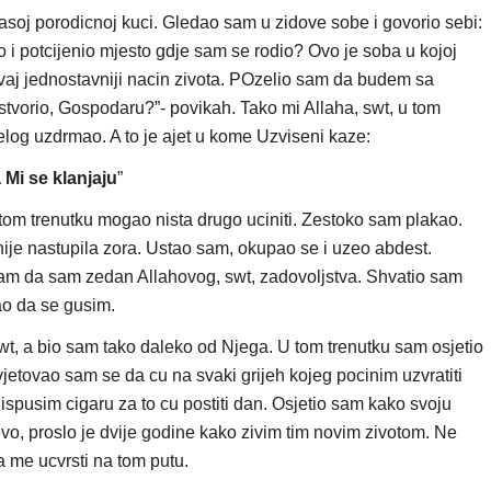
u nasoj porodicnoj kuci. Gledao sam u zidove sobe i govorio sebi:
i potcijenio mjesto gdje sam se rodio? Ovo je soba u kojoj
vaj jednostavniji nacin zivota. POzelio sam da budem sa
stvorio, Gospodaru?”- povikah. Tako mi Allaha, swt, u tom
jelog uzdrmao. A to je ajet u kome Uzviseni kaze:
 Mi se klanjaju
”
om trenutku mogao nista drugo uciniti. Zestoko sam plakao.
ije nastupila zora. Ustao sam, okupao se i uzeo abdest.
am da sam zedan Allahovog, swt, zadovoljstva. Shvatio sam
ao da se gusim.
wt, a bio sam tako daleko od Njega. U tom trenutku sam osjetio
vjetovao sam se da cu na svaki grijeh kojeg pocinim uzvratiti
 ispusim cigaru za to cu postiti dan. Osjetio sam kako svoju
 evo, proslo je dvije godine kako zivim tim novim zivotom. Ne
a me ucvrsti na tom putu.