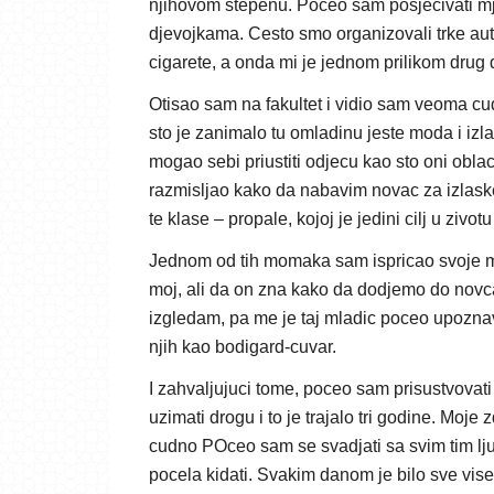
njihovom stepenu. Poceo sam posjecivati mje
djevojkama. Cesto smo organizovali trke au
cigarete, a onda mi je jednom prilikom drug 
Otisao sam na fakultet i vidio sam veoma cu
sto je zanimalo tu omladinu jeste moda i izl
mogao sebi priustiti odjecu kao sto oni oblace
razmisljao kako da nabavim novac za izlask
te klase – propale, kojoj je jedini cilj u zivot
Jednom od tih momaka sam ispricao svoje mat
moj, ali da on zna kako da dodjemo do novca. 
izgledam, pa me je taj mladic poceo upoznav
njih kao bodigard-cuvar.
I zahvaljujuci tome, poceo sam prisustvovat
uzimati drogu i to je trajalo tri godine. Mo
cudno POceo sam se svadjati sa svim tim lju
pocela kidati. Svakim danom je bilo sve vise