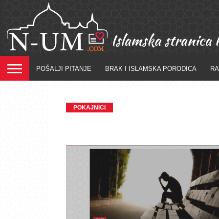
POŠALJI PITANJE
BRAK I ISLAMSKA PORODICA
R
POKAJNICI