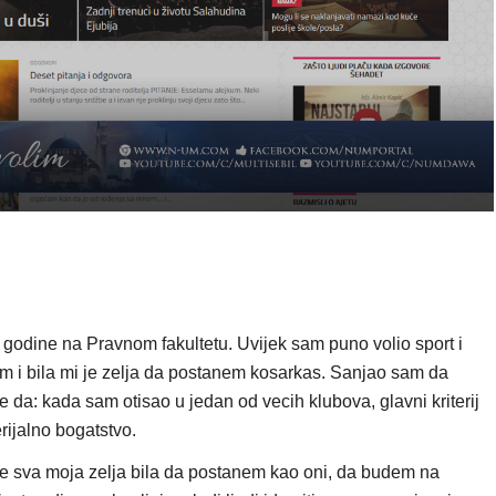
godine na Pravnom fakultetu. Uvijek sam puno volio sport i
m i bila mi je zelja da postanem kosarkas. Sanjao sam da
e da: kada sam otisao u jedan od vecih klubova, glavni kriterij
rijalno bogatstvo.
je sva moja zelja bila da postanem kao oni, da budem na