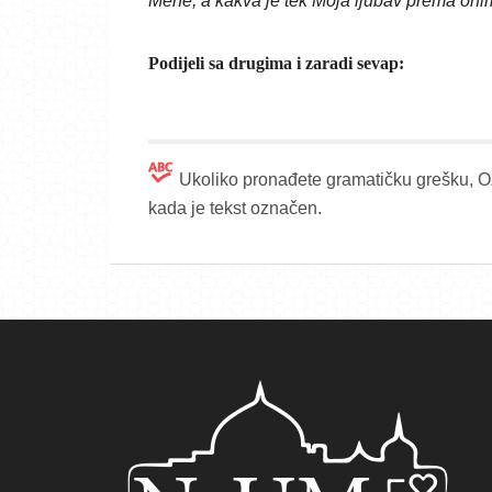
Mene, a kakva je tek Moja ljubav prema onim
Podijeli sa drugima i zaradi sevap:
Ukoliko pronađete gramatičku grešku, OZ
kada je tekst označen.