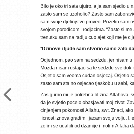
Bilo je oko tri sata ujutro, a ja sam sjedio 
zasto sam se uzoholio? Zasto sam zaboravio 
sam svoje djetinjstvo proveo. Pozelio sam o
svojom porodicom i rodjacima. “Zasto si me 
trenutku sam na radiju cuo ajet koji me je ci
“
Dzinove i ljude sam stvorio samo zato da
Odjednom, pao sam na sedzdu, jer nisam u t
Mozda nisam ustajao sa te sedzde sve dok n
Osjetio sam veoma cudan osjecaj. Osjetio s
zasto sam stalno osjecao tjeskobu u sebi, k
Zasigurno mi je potrebna blizina Allahova, s
da je svjetlo pocelo obasjavati moj zivot. Za
cinjenjem pokornosti Allahu, swt. Znaci, ako
licnost iznova gradim i jacam svoju volju. I,
zelim se udaljiti od dzamije i molim Allaha d