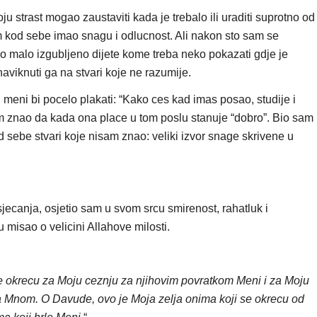
u strast mogao zaustaviti kada je trebalo ili uraditi suprotno od
am kod sebe imao snagu i odlucnost. Ali nakon sto sam se
ao malo izgubljeno dijete kome treba neko pokazati gdje je
naviknuti ga na stvari koje ne razumije.
 meni bi pocelo plakati: “Kako ces kad imas posao, studije i
sam znao da kada ona place u tom poslu stanuje “dobro”. Bio sam
d sebe stvari koje nisam znao: veliki izvor snage skrivene u
jecanja, osjetio sam u svom srcu smirenost, rahatluk i
 misao o velicini Allahove milosti.
e okrecu za Moju ceznju za njihovim povratkom Meni i za Moju
 za Mnom. O Davude, ovo je Moja zelja onima koji se okrecu od