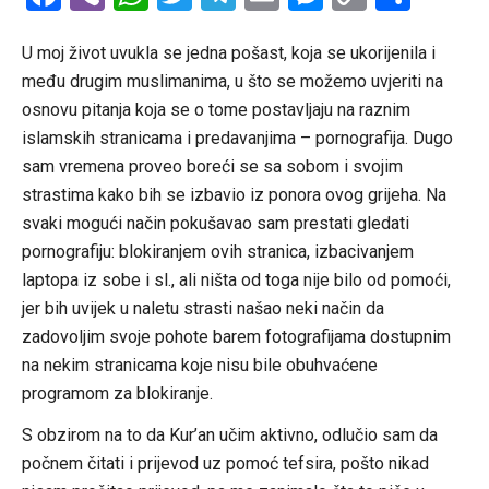
Link
U moj život uvukla se jedna pošast, koja se ukorijenila i
među drugim muslimanima, u što se možemo uvjeriti na
osnovu pitanja koja se o tome postavljaju na raznim
islamskih stranicama i predavanjima – pornografija. Dugo
sam vremena proveo boreći se sa sobom i svojim
strastima kako bih se izbavio iz ponora ovog grijeha. Na
svaki mogući način pokušavao sam prestati gledati
pornografiju: blokiranjem ovih stranica, izbacivanjem
laptopa iz sobe i sl., ali ništa od toga nije bilo od pomoći,
jer bih uvijek u naletu strasti našao neki način da
zadovoljim svoje pohote barem fotografijama dostupnim
na nekim stranicama koje nisu bile obuhvaćene
programom za blokiranje.
S obzirom na to da Kur’an učim aktivno, odlučio sam da
počnem čitati i prijevod uz pomoć tefsira, pošto nikad