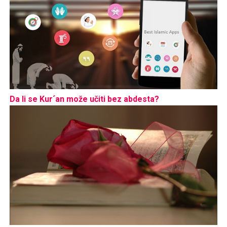
Da li se Kur´an može učiti bez abdesta?