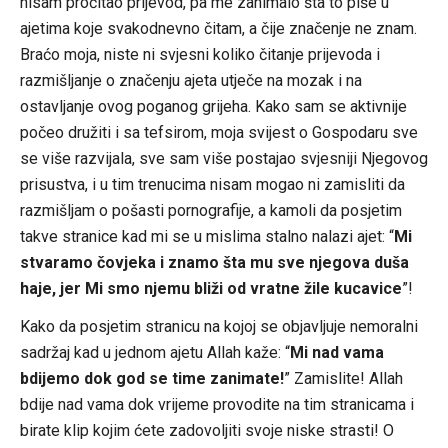
nisam pročitao prijevod, pa me zanimalo šta to piše u
ajetima koje svakodnevno čitam, a čije značenje ne znam.
Braćo moja, niste ni svjesni koliko čitanje prijevoda i
razmišljanje o značenju ajeta utječe na mozak i na
ostavljanje ovog poganog grijeha. Kako sam se aktivnije
počeo družiti i sa tefsirom, moja svijest o Gospodaru sve
se više razvijala, sve sam više postajao svjesniji Njegovog
prisustva, i u tim trenucima nisam mogao ni zamisliti da
razmišljam o pošasti pornografije, a kamoli da posjetim
takve stranice kad mi se u mislima stalno nalazi ajet: “
Mi
stvaramo čovjeka i znamo šta mu sve njegova duša
haje, jer Mi smo njemu bliži od vratne žile kucavice
”!
Kako da posjetim stranicu na kojoj se objavljuje nemoralni
sadržaj kad u jednom ajetu Allah kaže: “
Mi nad vama
bdijemo dok god se time zanimate!
” Zamislite! Allah
bdije nad vama dok vrijeme provodite na tim stranicama i
birate klip kojim ćete zadovoljiti svoje niske strasti! O