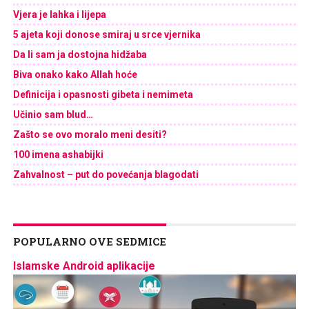
Vjera je lahka i lijepa
5 ajeta koji donose smiraj u srce vjernika
Da li sam ja dostojna hidžaba
Biva onako kako Allah hoće
Definicija i opasnosti gibeta i nemimeta
Učinio sam blud…
Zašto se ovo moralo meni desiti?
100 imena ashabijki
Zahvalnost – put do povećanja blagodati
POPULARNO OVE SEDMICE
Islamske Android aplikacije