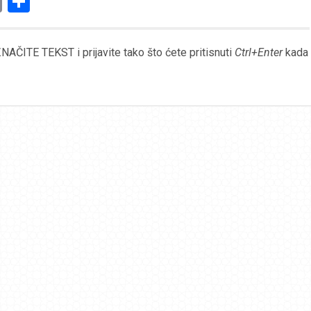
am
l
ssenger
Copy
Share
Link
AČITE TEKST i prijavite tako što ćete pritisnuti
Ctrl+Enter
kada