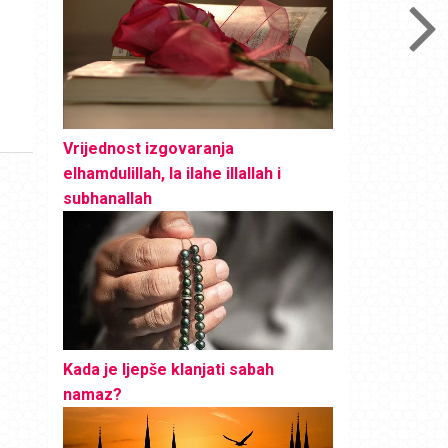
Vrijednost izgovaranja
elhamdulillah, la ilahe illallah i
subhanallah
Kada je ljepše klanjati sabah
namaz?