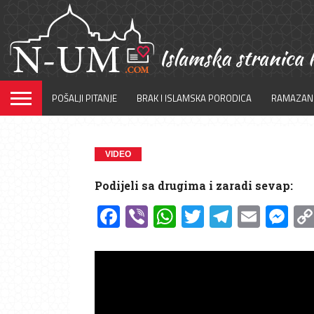
POŠALJI PITANJE
BRAK I ISLAMSKA PORODICA
RAMAZAN
VIDEO
Podijeli sa drugima i zaradi sevap:
Facebook
Viber
WhatsApp
Twitter
Telegr
Emai
Me