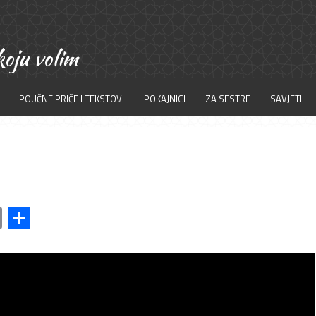
POUČNE PRIČE I TEKSTOVI
POKAJNICI
ZA SESTRE
SAVJETI
am
l
ssenger
Copy
Share
Link