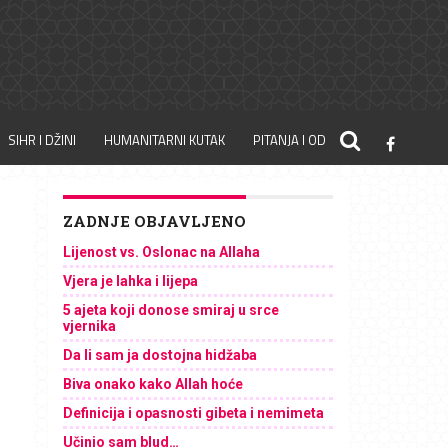
SIHR I DŽINI
HUMANITARNI KUTAK
PITANJA I ODGOVORI
ZADNJE OBJAVLJENO
Lijenost vs. Oslonac na Allaha
Vjera je lahka i lijepa
5 ajeta koji donose smiraj u srce
vjernika
Da li sam ja dostojna hidžaba
Biva onako kako Allah hoće
Definicija i opasnosti gibeta i nemimeta
Učinio sam blud…