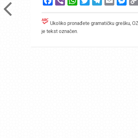
Facebook
Viber
WhatsApp
Twitter
Telegr
Emai
Me
Ukoliko pronađete gramatičku grešku, OZN
je tekst označen.