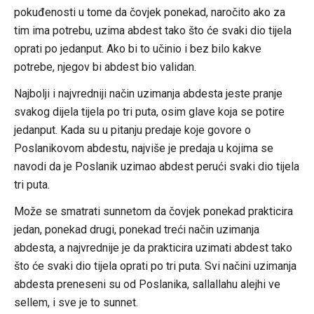
pokuđenosti u tome da čovjek ponekad, naročito ako za
tim ima potrebu, uzima abdest tako što će svaki dio tijela
oprati po jedanput. Ako bi to učinio i bez bilo kakve
potrebe, njegov bi abdest bio validan.
Najbolji i najvredniji način uzimanja abdesta jeste pranje
svakog dijela tijela po tri puta, osim glave koja se potire
jedanput. Kada su u pitanju predaje koje govore o
Poslanikovom abdestu, najviše je predaja u kojima se
navodi da je Poslanik uzimao abdest perući svaki dio tijela
tri puta.
Može se smatrati sunnetom da čovjek ponekad prakticira
jedan, ponekad drugi, ponekad treći način uzimanja
abdesta, a najvrednije je da prakticira uzimati abdest tako
što će svaki dio tijela oprati po tri puta. Svi načini uzimanja
abdesta preneseni su od Poslanika, sallallahu alejhi ve
sellem, i sve je to sunnet.