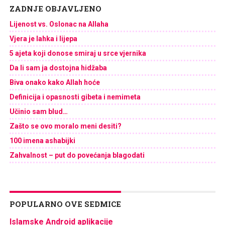
ZADNJE OBJAVLJENO
Lijenost vs. Oslonac na Allaha
Vjera je lahka i lijepa
5 ajeta koji donose smiraj u srce vjernika
Da li sam ja dostojna hidžaba
Biva onako kako Allah hoće
Definicija i opasnosti gibeta i nemimeta
Učinio sam blud…
Zašto se ovo moralo meni desiti?
100 imena ashabijki
Zahvalnost – put do povećanja blagodati
POPULARNO OVE SEDMICE
Islamske Android aplikacije