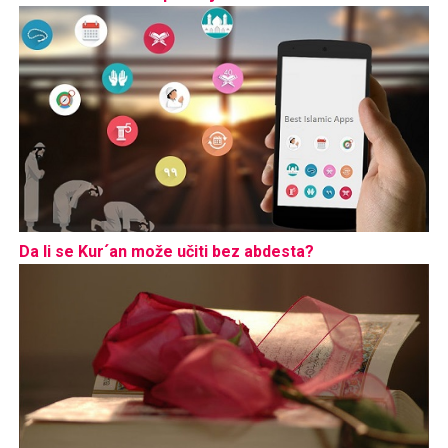
Da li se Kur´an može učiti bez abdesta?