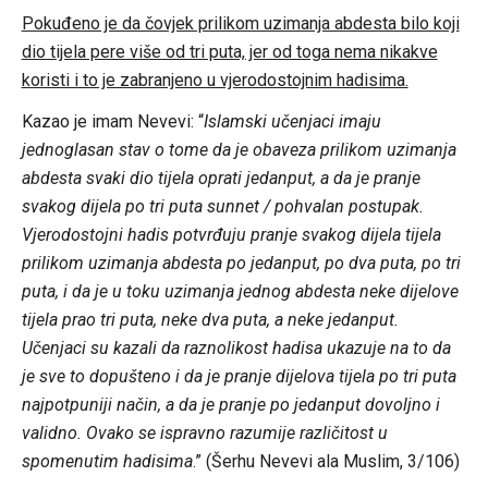
Pokuđeno je da čovjek prilikom uzimanja abdesta bilo koji
dio tijela pere više od tri puta, jer od toga nema nikakve
koristi i to je zabranjeno u vjerodostojnim hadisima.
Kazao je imam Nevevi: “
Islamski učenjaci imaju
jednoglasan stav o tome da je obaveza prilikom uzimanja
abdesta svaki dio tijela oprati jedanput, a da je pranje
svakog dijela po tri puta sunnet / pohvalan postupak.
Vjerodostojni hadis potvrđuju pranje svakog dijela tijela
prilikom uzimanja abdesta po jedanput, po dva puta, po tri
puta, i da je u toku uzimanja jednog abdesta neke dijelove
tijela prao tri puta, neke dva puta, a neke jedanput.
Učenjaci su kazali da raznolikost hadisa ukazuje na to da
je sve to dopušteno i da je pranje dijelova tijela po tri puta
najpotpuniji način, a da je pranje po jedanput dovoljno i
validno. Ovako se ispravno razumije različitost u
spomenutim hadisima
.” (Šerhu Nevevi ala Muslim, 3/106)