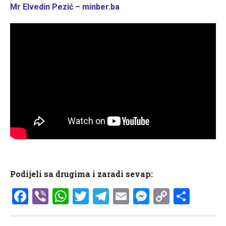
Mr Elvedin Pezić – minber.ba
Podijeli sa drugima i zaradi sevap:
Facebook
Viber
WhatsApp
Twitter
Telegram
Email
Messenge
Copy
Shar
Link