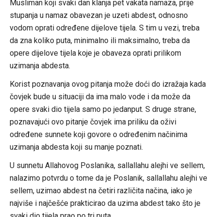
Musliman koji svaki dan klanja pet vakata namaza, prije
stupanja u namaz obavezan je uzeti abdest, odnosno
vodom oprati određene dijelove tijela. S tim u vezi, treba
da zna koliko puta, minimalno ili maksimalno, treba da
opere dijelove tijela koje je obaveza oprati prilikom
uzimanja abdesta.
Korist poznavanja ovog pitanja može doći do izražaja kada
čovjek bude u situaciji da ima malo vode i da može da
opere svaki dio tijela samo po jedanput. S druge strane,
poznavajući ovo pitanje čovjek ima priliku da oživi
određene sunnete koji govore o određenim načinima
uzimanja abdesta koji su manje poznati.
U sunnetu Allahovog Poslanika, sallallahu alejhi ve sellem,
nalazimo potvrdu o tome da je Poslanik, sallallahu alejhi ve
sellem, uzimao abdest na četiri različita načina, iako je
najviše i najčešće prakticirao da uzima abdest tako što je
svaki dio tijela prao po tri puta.