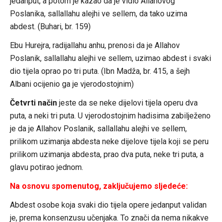
jedanput, a potom je kazao da je vidio Allahovog
Poslanika, sallallahu alejhi ve sellem, da tako uzima
abdest. (Buhari, br. 159)
Ebu Hurejra, radijallahu anhu, prenosi da je Allahov
Poslanik, sallallahu alejhi ve sellem, uzimao abdest i svaki
dio tijela oprao po tri puta. (Ibn Madža, br. 415, a šejh
Albani ocijenio ga je vjerodostojnim)
Četvrti način
jeste da se neke dijelovi tijela operu dva
puta, a neki tri puta. U vjerodostojnim hadisima zabilježeno
je da je Allahov Poslanik, sallallahu alejhi ve sellem,
prilikom uzimanja abdesta neke dijelove tijela koji se peru
prilikom uzimanja abdesta, prao dva puta, neke tri puta, a
glavu potirao jednom.
Na osnovu spomenutog, zaključujemo sljedeće:
Abdest osobe koja svaki dio tijela opere jedanput validan
je, prema konsenzusu učenjaka. To znači da nema nikakve