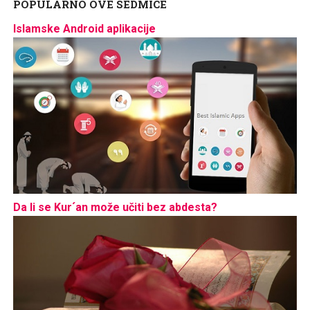
POPULARNO OVE SEDMICE
Islamske Android aplikacije
Da li se Kur´an može učiti bez abdesta?