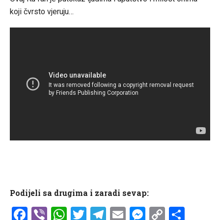
koji čvrsto vjeruju…
Podijeli sa drugima i zaradi sevap:
Facebook
Viber
WhatsApp
Twitter
Telegram
Email
Messenge
Copy
Shar