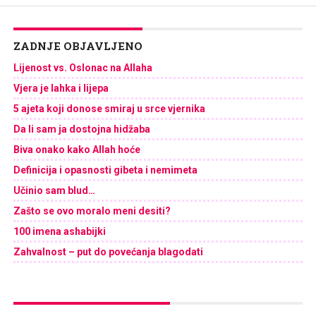
ZADNJE OBJAVLJENO
Lijenost vs. Oslonac na Allaha
Vjera je lahka i lijepa
5 ajeta koji donose smiraj u srce vjernika
Da li sam ja dostojna hidžaba
Biva onako kako Allah hoće
Definicija i opasnosti gibeta i nemimeta
Učinio sam blud…
Zašto se ovo moralo meni desiti?
100 imena ashabijki
Zahvalnost – put do povećanja blagodati