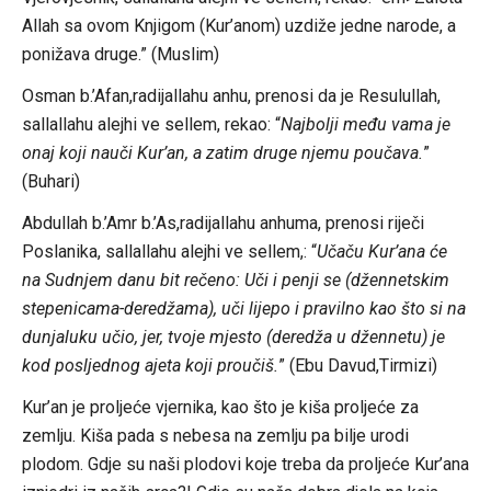
Allah sa ovom Knjigom (Kur’anom) uzdiže jedne narode, a
ponižava druge.” (Muslim)
Osman b.’Afan,radijallahu anhu, prenosi da je Resulullah,
sallallahu alejhi ve sellem, rekao: “
Najbolji među vama je
onaj koji nauči Kur’an, a zatim druge njemu poučava.
”
(Buhari)
Abdullah b.’Amr b.’As,radijallahu anhuma, prenosi riječi
Poslanika, sallallahu alejhi ve sellem,: “
Učaču Kur’ana će
na Sudnjem danu bit rečeno: Uči i penji se (džennetskim
stepenicama-deredžama), uči lijepo i pravilno kao što si na
dunjaluku učio, jer, tvoje mjesto (deredža u džennetu) je
kod posljednog ajeta koji proučiš.
” (Ebu Davud,Tirmizi)
Kur’an je proljeće vjernika, kao što je kiša proljeće za
zemlju. Kiša pada s nebesa na zemlju pa bilje urodi
plodom. Gdje su naši plodovi koje treba da proljeće Kur’ana