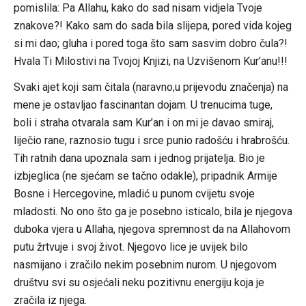
pomislila: Pa Allahu, kako do sad nisam vidjela Tvoje
znakove?! Kako sam do sada bila slijepa, pored vida kojeg
si mi dao; gluha i pored toga što sam sasvim dobro čula?!
Hvala Ti Milostivi na Tvojoj Knjizi, na Uzvišenom Kur’anu!!!
Svaki ajet koji sam čitala (naravno,u prijevodu značenja) na
mene je ostavljao fascinantan dojam. U trenucima tuge,
boli i straha otvarala sam Kur’an i on mi je davao smiraj,
liječio rane, raznosio tugu i srce punio radošću i hrabrošću.
Tih ratnih dana upoznala sam i jednog prijatelja. Bio je
izbjeglica (ne sjećam se tačno odakle), pripadnik Armije
Bosne i Hercegovine, mladić u punom cvijetu svoje
mladosti. No ono što ga je posebno isticalo, bila je njegova
duboka vjera u Allaha, njegova spremnost da na Allahovom
putu žrtvuje i svoj život. Njegovo lice je uvijek bilo
nasmijano i zračilo nekim posebnim nurom. U njegovom
društvu svi su osjećali neku pozitivnu energiju koja je
zračila iz njega.