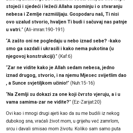
stojeći i sjedeći i ležeći Allaha spominju i o stvaranju
nebesa i Zemlje razmišljaju. Gospodaru naš, Ti nisi
ovo uzalud stvorio, hvaljen Ti budi i sačuvaj nas patnje
u vatri.
” (Ali-imran:190-191)
“
A zašto oni ne pogledaju u nebo iznad sebe? -kako
smo ga sazdali i ukrasili i kako nema pukotina (u
njegovoj konstrukciji)
.” (Kaf:6)
“
Zar ne vidite kako je Allah sedam nebesa, jedno
iznad drugog, stvorio, i na njemu Mjesec svijetlim dao
, a Sunce svjetiljkom učinio!
” (Nuh:15-16)
“
Na Zemlji su dokazi za one koji čvrsto vjeruju, a i u
vama samima-zar ne vidite?
” (Ez-Zarijat:20)
Ovi kao i mnogi drugi ajeti kao da su me budili iz nekog
dubokog sna, vraćali život mom, u grijehu već zamrlom,
srcu i davali smisao mom životu. Koliko sam samo puta