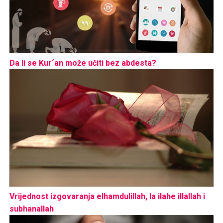
Da li se Kur´an može učiti bez abdesta?
Vrijednost izgovaranja elhamdulillah, la ilahe illallah i
subhanallah