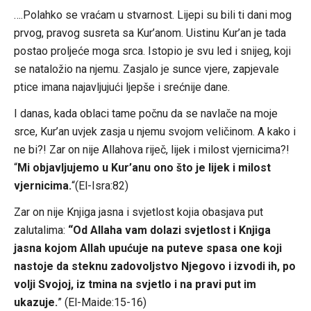
….Polahko se vraćam u stvarnost. Lijepi su bili ti dani mog
prvog, pravog susreta sa Kur’anom. Uistinu Kur’an je tada
postao proljeće moga srca. Istopio je svu led i snijeg, koji
se nataložio na njemu. Zasjalo je sunce vjere, zapjevale
ptice imana najavljujući ljepše i srećnije dane.
I danas, kada oblaci tame počnu da se navlače na moje
srce, Kur’an uvjek zasja u njemu svojom veličinom. A kako i
ne bi?! Zar on nije Allahova riječ, lijek i milost vjernicima?!
“
Mi objavljujemo u Kur’anu ono što je lijek i milost
vjernicima.
“(El-Isra:82)
Zar on nije Knjiga jasna i svjetlost kojia obasjava put
zalutalima:
“Od Allaha vam dolazi svjetlost i Knjiga
jasna kojom Allah upućuje na puteve spasa one koji
nastoje da steknu zadovoljstvo Njegovo i izvodi ih, po
volji Svojoj, iz tmina na svjetlo i na pravi put im
ukazuje.
” (El-Maide:15-16)