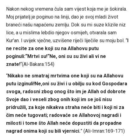
Nakon nekog vremena čula sam vijest koja me je šokirala.
Moj prijatelj je poginuo na liniji, dao je svoj mladi život
braneći našu napaćenu zemlju. Dok su mi suze klizile niz
lice, a u mislima lebdio njegov osmijeh, otvarala sam
Kur’an. I uvijek vječne, uzvišene riječi liječile su moju bol. “
I
ne recite za one koji su na Allahovu putu
poginuli:“Mrtvi su!“Ne, oni su su živi ali vi ne
znate!
“(Al-Bakara:154)
“
Nikako ne smatraj mrtvima one koji su na Allahovu
putu izginuli!Ne,oni su živi i u obilju su kod Gospodara
svoga, radosni zbog onog što im je Allah od dobrote
Svoje dao i veseli zbog onih koji im se još nisu
pridružili, za koje nikakva straha neće biti i koji ni za
čim neće tugovati; radovaće se Allahovoj nagradi i
milosti i tome što Allah neće dopustiti da propadne
nagrad onima koji su bili vjernici.
” (Ali-Imran:169-171)