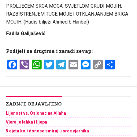
PROLJEĆEM SRCA MOGA, SVJETLOM GRUDI MOJIH,
RAZBISTRENJEM TUGE MOJE I OTKLANJANJEM BRIGA
MOJIH. (Hadis bilježi Ahmed b.Hanbel)
Fadila Galijašević
Podijeli sa drugima i zaradi sevap:
Facebook
Viber
WhatsApp
Twitter
Telegram
Email
Messenge
Copy
Shar
Link
ZADNJE OBJAVLJENO
Lijenost vs. Oslonac na Allaha
Vjera je lahka i lijepa
5 ajeta koji donose smiraj u srce vjernika