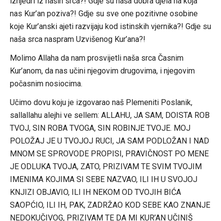
iznjedri iz naših srca?! Gdje su naša dobra djela na koja
nas Kur’an poziva?! Gdje su sve one pozitivne osobine
koje Kur’anski ajeti razvijaju kod istinskih vjernika?! Gdje su
naša srca naspram Uzvišenog Kur’ana?!
Molimo Allaha da nam prosvijetli naša srca Časnim
Kur’anom, da nas učini njegovim drugovima, i njegovim
počasnim nosiocima.
Učimo dovu koju je izgovarao naš Plemeniti Poslanik,
sallallahu alejhi ve sellem: ALLAHU, JA SAM, DOISTA ROB
TVOJ, SIN ROBA TVOGA, SIN ROBINJE TVOJE. MOJ
POLOŽAJ JE U TVOJOJ RUCI, JA SAM PODLOŽAN I NAD
MNOM SE SPROVODE PROPISI, PRAVIČNOST PO MENE
JE ODLUKA TVOJA, ZATO, PRIZIVAM TE SVIM TVOJIM
IMENIMA KOJIMA SI SEBE NAZVAO, ILI IH U SVOJOJ
KNJIZI OBJAVIO, ILI IH NEKOM OD TVOJIH BIĆA
SAOPĆIO, ILI IH, PAK, ZADRŽAO KOD SEBE KAO ZNANJE
NEDOKUČIVOG, PRIZIVAM TE DA MI KUR’AN UČINIŠ