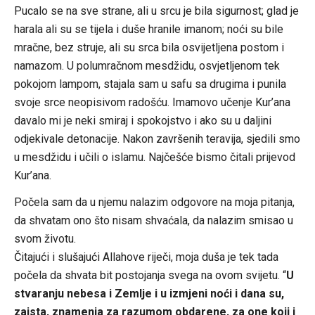
Pucalo se na sve strane, ali u srcu je bila sigurnost; glad je
harala ali su se tijela i duše hranile imanom; noći su bile
mračne, bez struje, ali su srca bila osvijetljena postom i
namazom. U polumračnom mesdžidu, osvjetljenom tek
pokojom lampom, stajala sam u safu sa drugima i punila
svoje srce neopisivom radošću. Imamovo učenje Kur’ana
davalo mi je neki smiraj i spokojstvo i ako su u daljini
odjekivale detonacije. Nakon završenih teravija, sjedili smo
u mesdžidu i učili o islamu. Najčešće bismo čitali prijevod
Kur’ana.
Počela sam da u njemu nalazim odgovore na moja pitanja,
da shvatam ono što nisam shvaćala, da nalazim smisao u
svom životu.
Čitajući i slušajući Allahove riječi, moja duša je tek tada
počela da shvata bit postojanja svega na ovom svijetu. “
U
stvaranju nebesa i Zemlje i u izmjeni noći i dana su,
zaista, znamenja za razumom obdarene, za one koji i