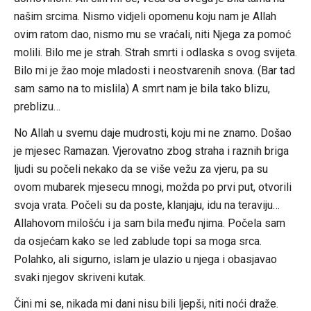
našim srcima. Nismo vidjeli opomenu koju nam je Allah
ovim ratom dao, nismo mu se vraćali, niti Njega za pomoć
molili. Bilo me je strah. Strah smrti i odlaska s ovog svijeta.
Bilo mi je žao moje mladosti i neostvarenih snova. (Bar tad
sam samo na to mislila) A smrt nam je bila tako blizu,
preblizu…
No Allah u svemu daje mudrosti, koju mi ne znamo. Došao
je mjesec Ramazan. Vjerovatno zbog straha i raznih briga
ljudi su počeli nekako da se više vežu za vjeru, pa su
ovom mubarek mjesecu mnogi, možda po prvi put, otvorili
svoja vrata. Počeli su da poste, klanjaju, idu na teraviju…
Allahovom milošću i ja sam bila među njima. Počela sam
da osjećam kako se led zablude topi sa moga srca.
Polahko, ali sigurno, islam je ulazio u njega i obasjavao
svaki njegov skriveni kutak.
Čini mi se, nikada mi dani nisu bili ljepši, niti noći draže.