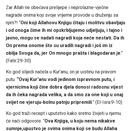
Zar Allah ne obećava prelijepe i neprolazne-vječne
nagrade onima koji svoje vrijeme provode u druženju sa
njim?! “
Oni koji Allahovu Knjigu čitaju i molitvu obavljaju
i od onoga čime ih mi opskrbljujemo udjeljuju, i tajno i
javno, mogu se nadati nagradi koja neće nestati. Da ih
On prema onome što su uradili nagradi i još im iz
obilja Svoga da, jer On mnogo prašta i blagodaran je
.”
(Fatir:29-30)
Ko god slijedi načela u Kur’anu, on je uistinu na pravom
putu.
“Ovaj Kur’anu vodi jedinom ispravnom putu, i
vjernicima koji čine dobra djela donosi radosnu vijest
da ih čeka nagrada velika, a da smo za one koji u onaj
svijet ne vjeruju-bolnu patnju pripremili
.” (El-Isra:9-10)
Ko god traži recept i uputstvo kako sretno živjeti u njemu
će naći odgovore. “
Ova Knjiga, u koju nema nikakve
sumnje,upustvo je svima onima koji se budu Allaha