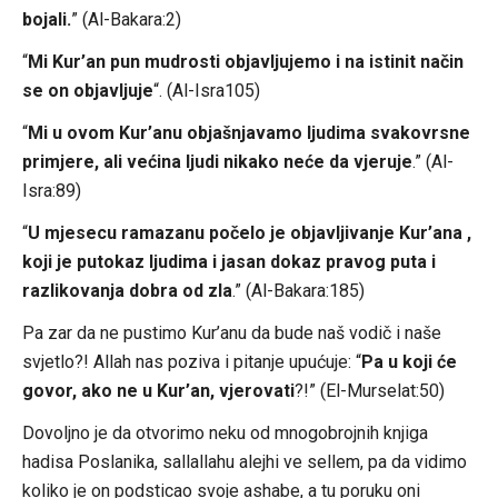
bojali.
” (Al-Bakara:2)
“
Mi Kur’an pun mudrosti objavljujemo i na istinit način
se on objavljuje
“. (Al-Isra105)
“
Mi u ovom Kur’anu objašnjavamo ljudima svakovrsne
primjere, ali većina ljudi nikako neće da vjeruje
.” (Al-
Isra:89)
“
U mjesecu ramazanu počelo je objavljivanje Kur’ana ,
koji je putokaz ljudima i jasan dokaz pravog puta i
razlikovanja dobra od zla
.” (Al-Bakara:185)
Pa zar da ne pustimo Kur’anu da bude naš vodič i naše
svjetlo?! Allah nas poziva i pitanje upućuje: “
Pa u koji će
govor, ako ne u Kur’an, vjerovati
?!” (El-Murselat:50)
Dovoljno je da otvorimo neku od mnogobrojnih knjiga
hadisa Poslanika, sallallahu alejhi ve sellem, pa da vidimo
koliko je on podsticao svoje ashabe, a tu poruku oni