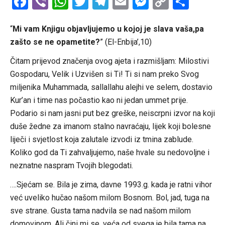
Facebook
Viber
WhatsApp
Twitter
Telegram
Email
Messenge
Copy
Shar
Link
“
Mi vam Knjigu objavljujemo u kojoj je slava vaša,pa
zašto se ne opametite?
” (El-Enbija’,10)
Čitam prijevod značenja ovog ajeta i razmišljam: Milostivi
Gospodaru, Velik i Uzvišen si Ti! Ti si nam preko Svog
miljenika Muhammada, sallallahu alejhi ve selem, dostavio
Kur’an i time nas počastio kao ni jedan ummet prije.
Podario si nam jasni put bez greške, neiscrpni izvor na koji
duše žedne za imanom stalno navraćaju, lijek koji bolesne
liječi i svjetlost koja zalutale izvodi iz tmina zablude.
Koliko god da Ti zahvaljujemo, naše hvale su nedovoljne i
neznatne naspram Tvojih blegodati.
….Sjećam se. Bila je zima, davne 1993.g. kada je ratni vihor
već uveliko hučao našom milom Bosnom. Bol, jad, tuga na
sve strane. Gusta tama nadvila se nad našom milom
domovinom. Ali čini mi se, veća od svega je bila tama na