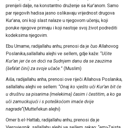
prenijeli dalje, na konstantno druženje sa Kur’anom. Samo
par njegovih hadisa jasno oslikavaju vrijednost drugova
Kur’ana, oni koji slast nalaze u njegovom učenju, koji
poruke njegove primaju i koji nastoje svoj život podrediti
kodeksima njegovim.
Ebu Umame, radijallahu anhu, prenosi da je čuo Allahovog
Poslanika,sallallahu alejhi ve sellem, gdje kaže: “
Učite
Kur’an jer će on doći na Sudnjem danu da se zauzima
(šefa’at čini) za svoje učače.
” (Muslim)
Aiša, radijallahu anha, prenosi ove riječi Allahova Poslanika,
sallallahu alejhi ve sellem: “
Onaj ko vješto uči Kur’an bit će
u društvu sa pisarima (melekima) časim i čestitim, a ko ga
uči zamuckujući i s poteškoćom imaće dvije
nagrade
“(Muttefekun alejhi)
Omer b.el-Hattab, radijallahu anhu, prenosi da je
Vjerovjesnik, sallallahu alejhi ve sellem, rekao: “em>Zaista