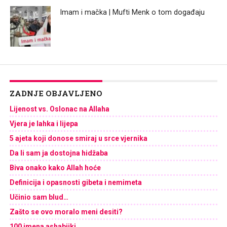
Imam i mačka | Mufti Menk o tom događaju
ZADNJE OBJAVLJENO
Lijenost vs. Oslonac na Allaha
Vjera je lahka i lijepa
5 ajeta koji donose smiraj u srce vjernika
Da li sam ja dostojna hidžaba
Biva onako kako Allah hoće
Definicija i opasnosti gibeta i nemimeta
Učinio sam blud…
Zašto se ovo moralo meni desiti?
100 imena ashabijki