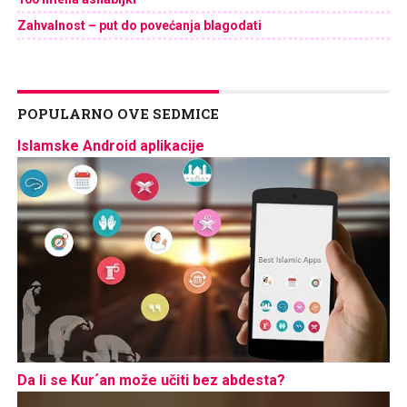
Zahvalnost – put do povećanja blagodati
POPULARNO OVE SEDMICE
Islamske Android aplikacije
Da li se Kur´an može učiti bez abdesta?