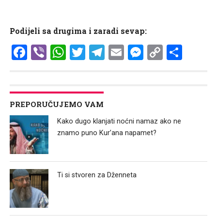
Podijeli sa drugima i zaradi sevap:
Facebook
Viber
WhatsApp
Twitter
Telegram
Email
Messenge
Copy
Shar
Link
PREPORUČUJEMO VAM
Kako dugo klanjati noćni namaz ako ne
znamo puno Kur’ana napamet?
Ti si stvoren za Dženneta