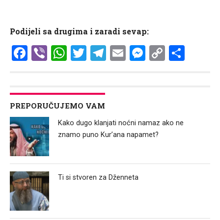
Podijeli sa drugima i zaradi sevap:
Facebook
Viber
WhatsApp
Twitter
Telegram
Email
Messenge
Copy
Shar
Link
PREPORUČUJEMO VAM
Kako dugo klanjati noćni namaz ako ne
znamo puno Kur’ana napamet?
Ti si stvoren za Dženneta