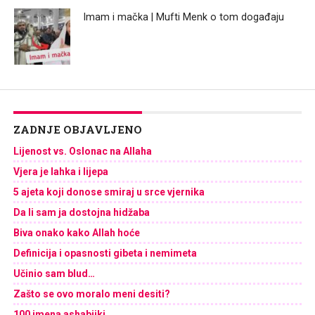
Imam i mačka | Mufti Menk o tom događaju
ZADNJE OBJAVLJENO
Lijenost vs. Oslonac na Allaha
Vjera je lahka i lijepa
5 ajeta koji donose smiraj u srce vjernika
Da li sam ja dostojna hidžaba
Biva onako kako Allah hoće
Definicija i opasnosti gibeta i nemimeta
Učinio sam blud…
Zašto se ovo moralo meni desiti?
100 imena ashabijki