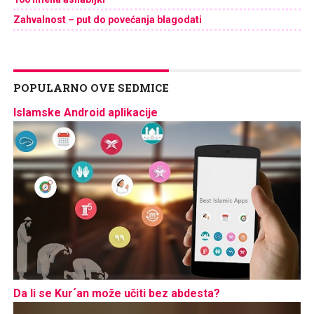
Zahvalnost – put do povećanja blagodati
POPULARNO OVE SEDMICE
Islamske Android aplikacije
Da li se Kur´an može učiti bez abdesta?