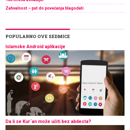
Zahvalnost – put do povećanja blagodati
POPULARNO OVE SEDMICE
Islamske Android aplikacije
Da li se Kur´an može učiti bez abdesta?