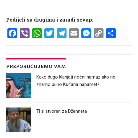
Podijeli sa drugima i zaradi sevap:
Facebook
Viber
WhatsApp
Twitter
Telegram
Email
Messenge
Copy
Shar
Link
PREPORUČUJEMO VAM
Kako dugo klanjati noćni namaz ako ne
znamo puno Kur’ana napamet?
Ti si stvoren za Dženneta