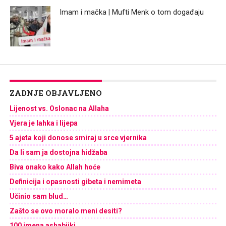
Imam i mačka | Mufti Menk o tom događaju
ZADNJE OBJAVLJENO
Lijenost vs. Oslonac na Allaha
Vjera je lahka i lijepa
5 ajeta koji donose smiraj u srce vjernika
Da li sam ja dostojna hidžaba
Biva onako kako Allah hoće
Definicija i opasnosti gibeta i nemimeta
Učinio sam blud…
Zašto se ovo moralo meni desiti?
100 imena ashabijki