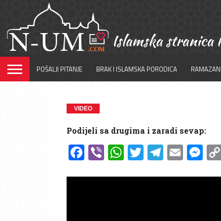
POŠALJI PITANJE
BRAK I ISLAMSKA PORODICA
RAMAZAN
VIDEO
Podijeli sa drugima i zaradi sevap:
Facebook
Viber
WhatsApp
Twitter
Telegr
Emai
Me