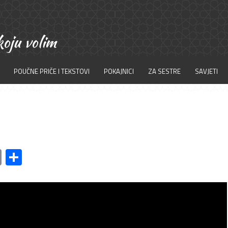
POUČNE PRIČE I TEKSTOVI
POKAJNICI
ZA SESTRE
SAVJETI
am
l
ssenger
Copy
Share
Link