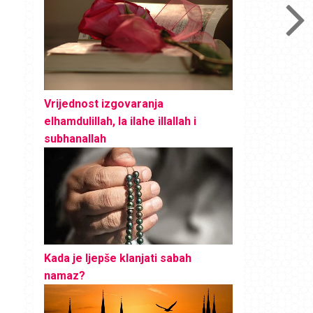
Vrijednost izgovaranja
elhamdulillah, la ilahe illallah i
subhanallah
Kada je ljepše klanjati sabah
namaz?