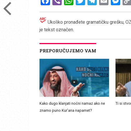
Facebook
Viber
WhatsApp
Twitter
Telegr
Emai
Me
Ukoliko pronađete gramatičku grešku, OZN
je tekst označen.
PREPORUČUJEMO VAM
Kako dugo klanjati noćni namaz ako ne
Ti si stv
znamo puno Kur’ana napamet?