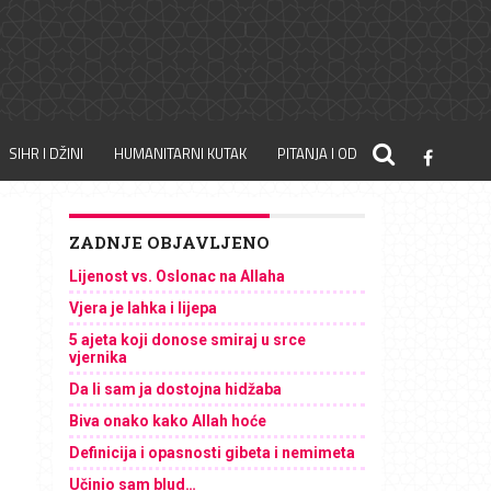
SIHR I DŽINI
HUMANITARNI KUTAK
PITANJA I ODGOVORI
ZADNJE OBJAVLJENO
Lijenost vs. Oslonac na Allaha
Vjera je lahka i lijepa
5 ajeta koji donose smiraj u srce
vjernika
Da li sam ja dostojna hidžaba
Biva onako kako Allah hoće
Definicija i opasnosti gibeta i nemimeta
Učinio sam blud…