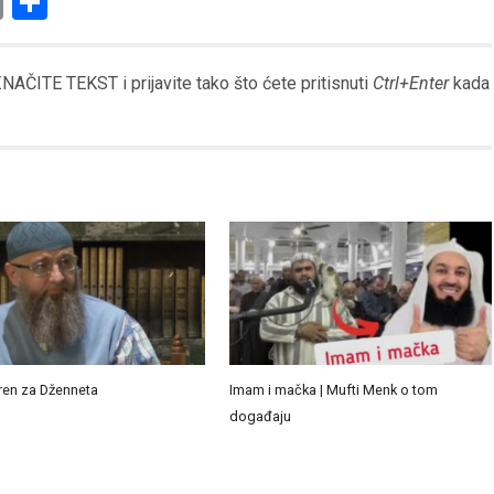
am
l
ssenger
Copy
Share
Link
AČITE TEKST i prijavite tako što ćete pritisnuti
Ctrl+Enter
kada
oren za Dženneta
Imam i mačka | Mufti Menk o tom
događaju