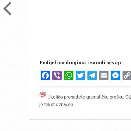
Podijeli sa drugima i zaradi sevap:
Facebook
Viber
WhatsApp
Twitter
Telegr
Emai
Me
Ukoliko pronađete gramatičku grešku, OZN
je tekst označen.