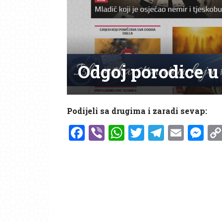
Odgoj porodice u
Podijeli sa drugima i zaradi sevap:
Facebook
Viber
WhatsApp
Twitter
Telegr
Emai
Me