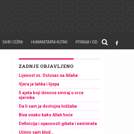
SIHR I DŽINI
HUMANITARNI KUTAK
PITANJA I ODGOVORI
ZADNJE OBJAVLJENO
Lijenost vs. Oslonac na Allaha
Vjera je lahka i lijepa
5 ajeta koji donose smiraj u srce
vjernika
Da li sam ja dostojna hidžaba
Biva onako kako Allah hoće
Definicija i opasnosti gibeta i nemimeta
Učinio sam blud…