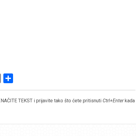
am
l
ssenger
Copy
Share
Link
AČITE TEKST i prijavite tako što ćete pritisnuti
Ctrl+Enter
kada