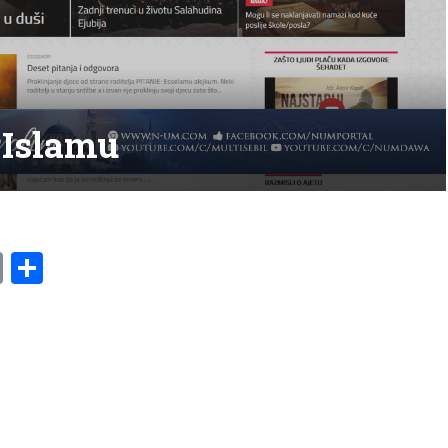
 Islamu
am
l
ssenger
Copy
Share
Link