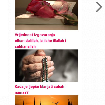
Vrijednost izgovaranja
elhamdulillah, la ilahe illallah i
subhanallah
Kada je ljepše klanjati sabah
namaz?