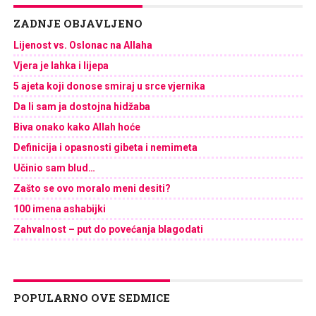
ZADNJE OBJAVLJENO
Lijenost vs. Oslonac na Allaha
Vjera je lahka i lijepa
5 ajeta koji donose smiraj u srce vjernika
Da li sam ja dostojna hidžaba
Biva onako kako Allah hoće
Definicija i opasnosti gibeta i nemimeta
Učinio sam blud…
Zašto se ovo moralo meni desiti?
100 imena ashabijki
Zahvalnost – put do povećanja blagodati
POPULARNO OVE SEDMICE