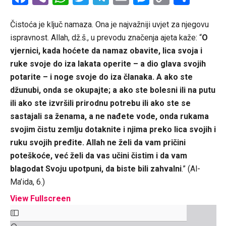
Link
Čistoća je ključ namaza. Ona je najvažniji uvjet za njegovu
ispravnost. Allah, dž.š., u prevodu značenja ajeta kaže: “
O
vjernici, kada hoćete da namaz obavite, lica svoja i
ruke svoje do iza lakata operite – a dio glava svojih
potarite – i noge svoje do iza članaka. A ako ste
džunubi, onda se okupajte; a ako ste bolesni ili na putu
ili ako ste izvršili prirodnu potrebu ili ako ste se
sastajali sa ženama, a ne nađete vode, onda rukama
svojim čistu zemlju dotaknite i njima preko lica svojih i
ruku svojih pređite. Allah ne želi da vam pričini
poteškoće, već želi da vas učini čistim i da vam
blagodat Svoju upotpuni, da biste bili zahvalni
.” (Al-
Ma’ida, 6.)
View Fullscreen
Skip
to