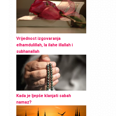
Vrijednost izgovaranja
elhamdulillah, la ilahe illallah i
subhanallah
Kada je ljepše klanjati sabah
namaz?