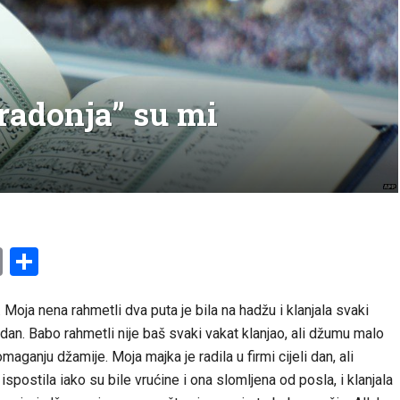
radonja” su mi
am
l
ssenger
Copy
Share
Link
 Moja nena rahmetli dva puta je bila na hadžu i klanjala svaki
 dan. Babo rahmetli nije baš svaki vakat klanjao, ali džumu malo
aganju džamije. Moja majka je radila u firmi cijeli dan, ali
spostila iako su bile vrućine i ona slomljena od posla, i klanjala