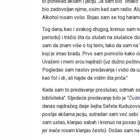
bi ponekad akšam i jaciju. Ja sam bio “onako”
bio zadovoljan njime, osim kad sam radio. A
Alkohol nisam volio. Bojao sam se tog harama, 
Tog dana, kao i svakog drugog, krenuo sam 
periodu) i tražio šta ću slušati na slušalice d
sam da znam više o toj temi, tako da sam na
koji je imao bradu. Prvo sam pomislio kako ću
Uvaženi i meni srcu najdraži (uz dužno pošto
Pogledao sam naslov predavanja i vidio da uz
kao fol i dr., ali hajde da vidim šta priča.”
Kada sam to predavanje preslušao, odmah sam 
biblioteka”. Sljedeće predavanje bilo je “
Čudes
danas najdražeg daije šejha Safeta Kuduzovi
poslije akšama jaciju, sutradan sam već sebi s
sam ustao, klanjao sabah i krenuo na posao
jer inače nisam klanjao često). Došao sam na 