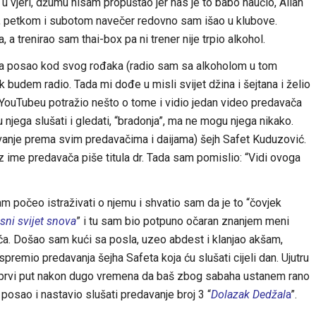
 u vjeri, džumu nisam propuštao jer nas je to babo naučio, Allah
li, petkom i subotom navečer redovno sam išao u klubove.
a trenirao sam thai-box pa ni trener nije trpio alkohol.
na posao kod svog rođaka (radio sam sa alkoholom u tom
ok budem radio. Tada mi dođe u misli svijet džina i šejtana i želio
 YouTubeu potražio nešto o tome i vidio jedan video predavača
 njega slušati i gledati, “bradonja”, ma ne mogu njega nikako.
vanje prema svim predavačima i daijama) šejh Safet Kuduzović.
 ime predavača piše titula dr. Tada sam pomislio: “Vidi ovoga
počeo istraživati o njemu i shvatio sam da je to “čovjek
ni svijet snova
” i tu sam bio potpuno očaran znanjem meni
ća. Došao sam kući sa posla, uzeo abdest i klanjao akšam,
premio predavanja šejha Safeta koja ću slušati cijeli dan. Ujutru
 (prvi put nakon dugo vremena da baš zbog sabaha ustanem rano
posao i nastavio slušati predavanje broj 3 “
Dolazak Dedžal
a
”.