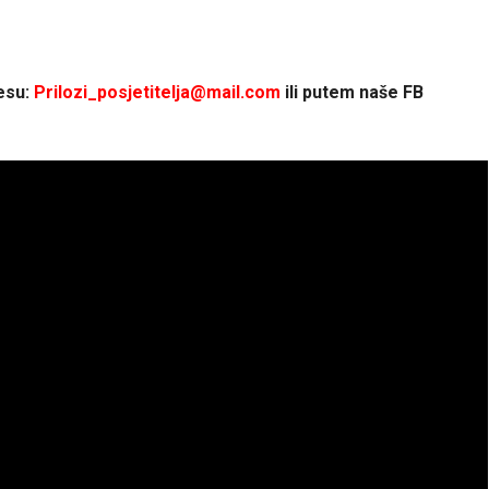
resu:
P
rilozi_posjetitelja@mail.com
ili putem naše FB