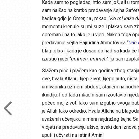
Kada sam to pogledao, htio sam još, ali u t
sam naišao na kratko predavanje šejha Safeta g
hadisa gdje je Omer, r.a., rekao: “
Ko mi kaže da
momentu krenule su mi suze i plakao sam zbog ti
spreman i na to iako je u vjeri. Nakon toga o
predavanje šejha Hajrudina Ahmetovića “
Dan k
blagi glas i kada je došao do hadisa kada će Po
izustio riječi “
ummeti, ummeti
”, ja sam zapl
Slažem piće i plačem kao godina zbog stanja
sve, hvala Allahu, lijep život, lijepo auto, niš
umivaoniku uzmem abdest, stanem na hodnik 
ikindiju. I od tada nikad nisam izostavio nij
počeo moj život. Iako sam izgubio svoga bab
je Allah tako odredio. Hvala Allahu na blagodat
uvaženih učenjaka, a meni najdražeg šejha S
vidjeti na predavanju uživo, svaki dan iznova
uputi i učvrsti na istini! Amin!