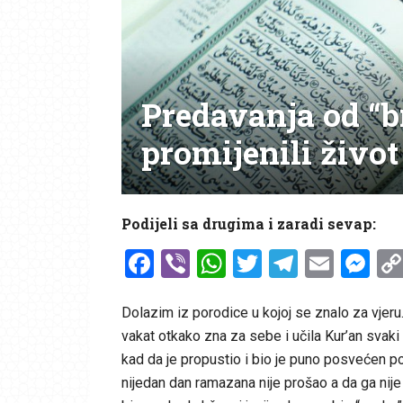
Predavanja od “b
promijenili život
Podijeli sa drugima i zaradi sevap:
Facebook
Viber
WhatsApp
Twitter
Telegr
Emai
Me
Dolazim iz porodice u kojoj se znalo za vjeru.
vakat otkako zna za sebe i učila Kur’an svaki
kad da je propustio i bio je puno posvećen pom
nijedan dan ramazana nije prošao a da ga nije i