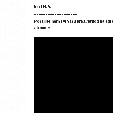
Brat N. V.
___________________
Pošaljite nam i vi vašu priču/prilog na ad
stranice