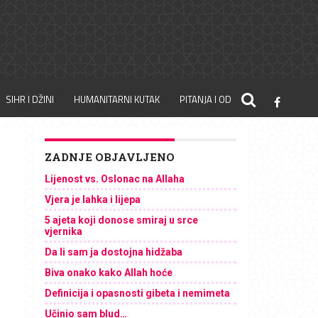
SIHR I DŽINI
HUMANITARNI KUTAK
PITANJA I ODGOVORI
ZADNJE OBJAVLJENO
Lijenost vs. Oslonac na Allaha
Vjera je lahka i lijepa
5 ajeta koji donose smiraj u srce
vjernika
Da li sam ja dostojna hidžaba
Biva onako kako Allah hoće
Definicija i opasnosti gibeta i nemimeta
Učinio sam blud…