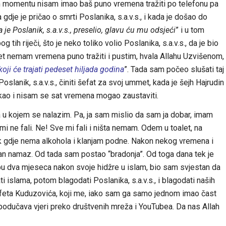
om momentu nisam imao baš puno vremena tražiti po telefonu pa
dje je pričao o smrti Poslanika, s.a.v.s., i kada je došao do
 je Poslanik, s.a.v.s., preselio, glavu ću mu odsjeći
” i u tom
h riječi, što je neko toliko volio Poslanika, s.a.v.s., da je bio
pet nemam vremena puno tražiti i pustim, hvala Allahu Uzvišenom,
oji će trajati pedeset hiljada godina
”. Tada sam počeo slušati taj
slanik, s.a.v.s., činiti šefat za svoj ummet, kada je šejh Hajrudin
akao i nisam se sat vremena mogao zaustaviti.
 u kojem se nalazim. Pa, ja sam mislio da sam ja dobar, imam
ta mi ne fali. Ne! Sve mi fali i ništa nemam. Odem u toalet, na
gdje nema alkohola i klanjam podne. Nakon nekog vremena i
edan namaz. Od tada sam postao “bradonja”. Od toga dana tek je
u dva mjeseca nakon svoje hidžre u islam, bio sam svjestan da
i islama, potom blagodati Poslanika, s.a.v.s., i blagodati naših
afeta Kuduzovića, koji me, iako sam ga samo jednom imao čast
 podučava vjeri preko društvenih mreža i YouTubea. Da nas Allah