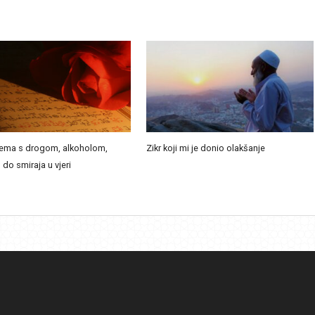
ema s drogom, alkoholom,
Zikr koji mi je donio olakšanje
 do smiraja u vjeri