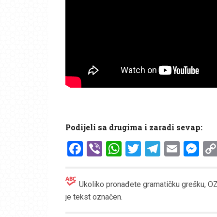
Podijeli sa drugima i zaradi sevap:
Facebook
Viber
WhatsApp
Twitter
Telegr
Emai
Me
Ukoliko pronađete gramatičku grešku, OZN
je tekst označen.