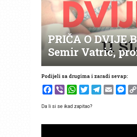
PRIČA O DVIJE 
Semir Vatrić, pr
Podijeli sa drugima i zaradi sevap:
Facebook
Viber
WhatsApp
Twitter
Telegr
Emai
Me
Da li si se ikad zapitao?