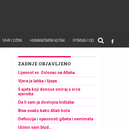
SIHR I DŽINI
HUMANITARNI KUTAK
PITANJA I ODGOVORI
ZADNJE OBJAVLJENO
Lijenost vs. Oslonac na Allaha
Vjera je lahka i lijepa
5 ajeta koji donose smiraj u srce
vjernika
Da li sam ja dostojna hidžaba
Biva onako kako Allah hoće
Definicija i opasnosti gibeta i nemimeta
Učinio sam blud…