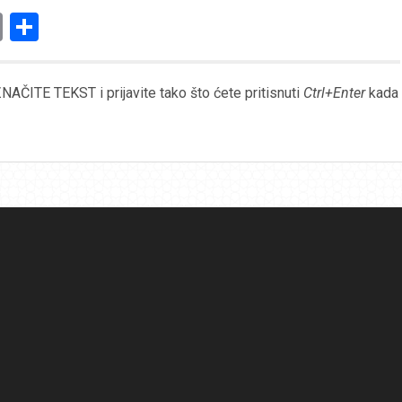
am
l
ssenger
Copy
Share
Link
AČITE TEKST i prijavite tako što ćete pritisnuti
Ctrl+Enter
kada