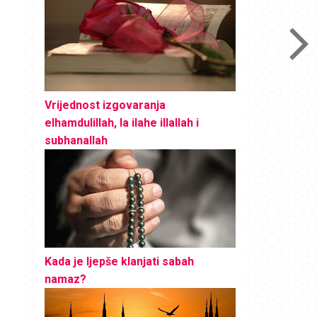
Vrijednost izgovaranja
elhamdulillah, la ilahe illallah i
subhanallah
Kada je ljepše klanjati sabah
namaz?