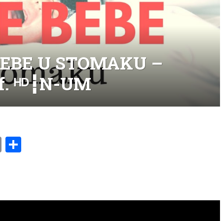
BEBE U STOMAKU –
of. ᴴᴰ┇N-UM
am
l
ssenger
Copy
Share
Link