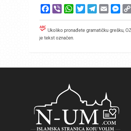
Facebook
Viber
WhatsApp
Twitter
Telegr
Emai
Me
Ukoliko pronađete gramatičku grešku, OZN
je tekst označen.