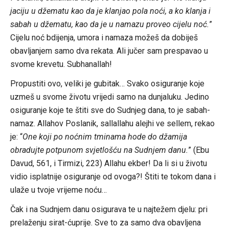
jaciju u džematu kao da je klanjao pola noći, a ko klanja i
sabah u džematu, kao da je u namazu proveo cijelu noć.
”
Cijelu noć bdijenja, umora i namaza možeš da dobiješ
obavljanjem samo dva rekata. Ali jučer sam prespavao u
svome krevetu. Subhanallah!
Propustiti ovo, veliki je gubitak… Svako osiguranje koje
uzmeš u svome životu vrijedi samo na dunjaluku. Jedino
osiguranje koje te štiti sve do Sudnjeg dana, to je sabah-
namaz. Allahov Poslanik, sallallahu alejhi ve sellem, rekao
je: “
One koji po noćnim tminama hode do džamija
obradujte potpunom svjetlošću na Sudnjem danu.
” (Ebu
Davud, 561, i Tirmizi, 223) Allahu ekber! Da li si u životu
vidio isplatnije osiguranje od ovoga?! Štiti te tokom dana i
ulaže u tvoje vrijeme noću…
Čak i na Sudnjem danu osigurava te u najtežem djelu: pri
prelaženju sirat-ćuprije. Sve to za samo dva obavljena