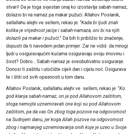
stvari! Da je toga svjestan onaj ko izostavlja sabah-namaz,
dolazio bi na namaz pa makar pužući. Allahov Poslanik,
sallallahu alejhi ve sellem, rekao je: “
Kada bi ljudi znali
kolika je vrijednost jacije i sabah-namaza, oni bi na njih
dolazili pa makar i pužući
.” Da bih ti približio to značenje,
dopusti da ti navedem jedan primjer: Zar ne vidiš da mnogi
ljudi u osiguravajućim kućama osiguravaju svoju imovinu i
život? Dobro… Sabah-namaz je sveobuhvatno osiguranje.
Donosi ti zaštitu i utočište cijeli dan i cijelu noć. Osigurava
te i štiti od svih opasnosti u tom danu.
Allahov Poslanik, sallallahu alejhi ve sellem, rekao je: “
Ko
god klanja sabah-namaz, on je pod Allahovom zaštitom,
stoga nemojte uznemiravati one koji su pod Allahovom
zaštitom, pa da vas On zbog toga pozove na odgovornost
na Sudnjem danu, jer koga Allah pozove na odgovornost
zbog i najmanjeg uznemiravanja onih koje je uzeo u Svoje