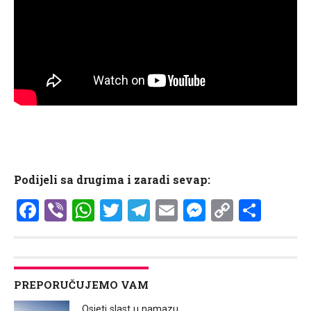
Podijeli sa drugima i zaradi sevap:
Facebook
Viber
WhatsApp
Twitter
Telegram
Email
Messenge
Copy
Shar
Link
PREPORUČUJEMO VAM
Osjeti slast u namazu