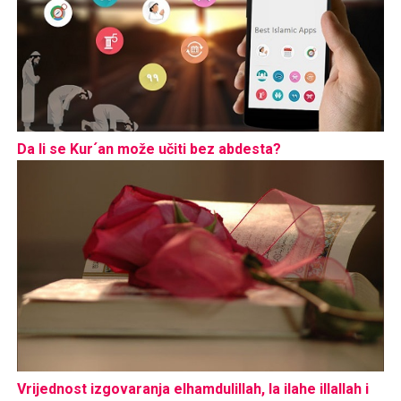
Da li se Kur´an može učiti bez abdesta?
Vrijednost izgovaranja elhamdulillah, la ilahe illallah i