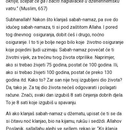
okrilje, ščepat će ga i baciti naglavačke u džehennemsku
vatru
.” (Muslim, 657)
Subhanallah! Nakon što klanjaš sabah-namaz, pa sve do
idućeg sabah-namaza, ti si pod zaštitom Allaha. I pored
tog dnevnog osiguranja, dobit ćeš i drugo, noćno
osiguranje. I to ti je bolje nego bilo koje životno osiguranje
koje pojedini ljudi uzimaju. Sabah-namaz povećat će ti
životni vijek, za trećinu tvog života otprilike. Naprimjer,
ako si trebao živjeti 75 godina, postat će 100 godina. Ili,
ako si trebao živjeti 100 godina, postat će preko 130
godina itd. Kako to? Zar san nije tvoj izgubljeni dio života?
Da, tako je. Za taj dio života nećeš odgovarati i polagati
račune. Znači, svaki dan izgubiš 8 sati činjenja dobrih djela.
To je 8 sati koje izgubiš u spavanju.
Ali ako klanjaš sabah-namaz u džematu, upisat će ti se da
si čitavu noć klanjao, bio na kijamu, rukūu i sedždi. Allahov
Poslanik, sallallahu alejhi ve sellem, rekao je: “
Ko klanja